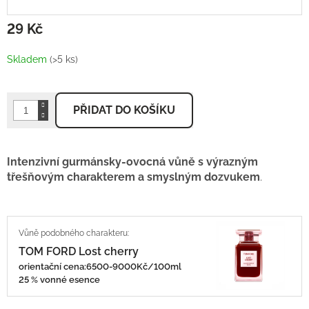
29 Kč
Měrná
cena:
Skladem
(>5 ks)
PŘIDAT DO KOŠÍKU
Intenzivní gurmánsky-ovocná vůně s výrazným
třešňovým charakterem a smyslným dozvukem
.
TOM FORD Lost cherry
orientační cena:6500-9000Kč/100ml
25 % vonné esence