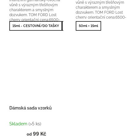
vůně s výrazným třešňovým
vůně s výrazným třešňovým
charakterem a smyslným
charakterem a smyslným
dozvukem. TOM FORD Lost
dozvukem. TOM FORD Lost
cherry orientační cena:6500-
cherry orientační cena:6500-
9000Kč/100ml 25 % vonné
9000Kč/100ml 25 % vonné
15ml - CESTOVNÍ/DO TAŠKY
50ml - NEJPRODÁVANĚJŠÍ
50ml + 15ml
100ml - NEJV
esence
esence
Dámská sada vzorků
Průměrné
hodnocení
Skladem
(>5 ks)
produktu
99 Kč
je
od