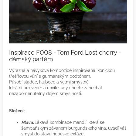
Inspirace F008 - Tom Ford Lost cherry -
dámský parfém
Výrazná a návyková kompozice inspirovaná ikonickou
třešňovou vůní s gurmánským podtónem.
Působí sladce, hluboce a velmi smyslně.
Ideální pro večer a chvíle, kdy chcete zanechat
nezapomenutelný dojem smyslnosti.
Složení:
Hlava:
Lákavá kombinace mandlí, která se
šampaňským závanem burgundského vína, uvádí váš
smysl do stavu nebeské extáze.