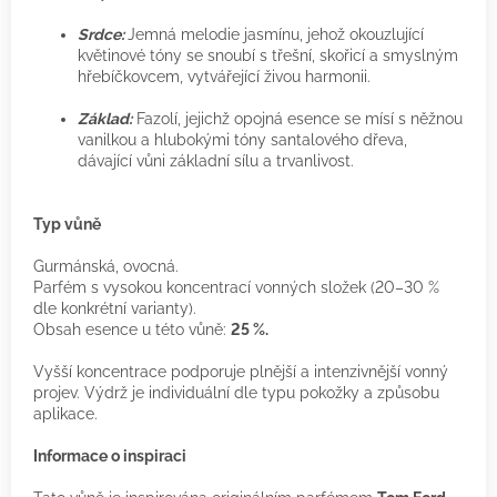
Srdce:
Jemná melodie jasmínu, jehož okouzlující
květinové tóny se snoubí s třešní, skořicí a smyslným
hřebíčkovcem, vytvářející živou harmonii.
Základ:
Fazolí, jejichž opojná esence se mísí s něžnou
vanilkou a hlubokými tóny santalového dřeva,
dávající vůni základní sílu a trvanlivost.
Typ vůně
Gurmánská, ovocná.
Parfém s vysokou koncentrací vonných složek (20–30 %
dle konkrétní varianty).
Obsah esence u této vůně:
25 %.
Vyšší koncentrace podporuje plnější a intenzivnější vonný
projev. Výdrž je individuální dle typu pokožky a způsobu
aplikace.
Informace o inspiraci