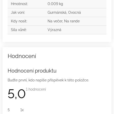
Hmotnost
:
0.009 kg
Jak voní
:
Gurmánská, Ovocná
Kdy nosit
:
Na večer, Na rande
Síla vůně
:
Výrazná
Hodnocení produktu
Buďte první, kdo napíše příspěvek k této položce.
5,0
Průměrné
1 hodnocení
hodnocení
produktu
je
5,0
z
5
1x
5
hvězdiček.