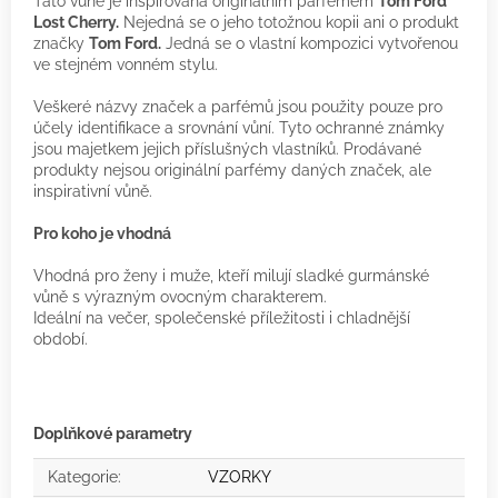
Tato vůně je inspirována originálním parfémem
Tom Ford
Lost Cherry.
Nejedná se o jeho totožnou kopii ani o produkt
značky
Tom Ford.
Jedná se o vlastní kompozici vytvořenou
ve stejném vonném stylu.
Veškeré názvy značek a parfémů jsou použity pouze pro
účely identifikace a srovnání vůní. Tyto ochranné známky
jsou majetkem jejich příslušných vlastníků. Prodávané
produkty nejsou originální parfémy daných značek, ale
inspirativní vůně.
Pro koho je vhodná
Vhodná pro ženy i muže, kteří milují sladké gurmánské
vůně s výrazným ovocným charakterem.
Ideální na večer, společenské příležitosti i chladnější
období.
Doplňkové parametry
Kategorie
:
VZORKY