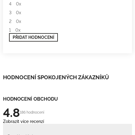
4
0x
3
0x
2
0x
1
0x
PŘIDAT HODNOCENÍ
V
ý
p
i
s
h
HODNOCENÍ SPOKOJENÝCH ZÁKAZNÍKŮ
o
d
n
o
HODNOCENÍ OBCHODU
c
e
4.8
n
186 hodnocení
í
Zobrazit více recenzí