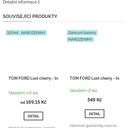
Detailní informace
SOUVISEJÍCÍ PRODUKTY
100ml
NAROZENINY
Dárkově baleno
NAROZENINY
TOM FORD Lost cherry - Inspirace F008
TOM FORD Lost cherry - Inspir
Průměrné
Skladem
(2 ks)
hodnocení
Skladem
(>5 ks)
produktu
549 Kč
169,15 Kč
je
od
5,0
z
DETAIL
DETAIL
5
hvězdiček.
Intenzivní gurmánsky-ovocná
Intenzivní gurmánsky-ovocná