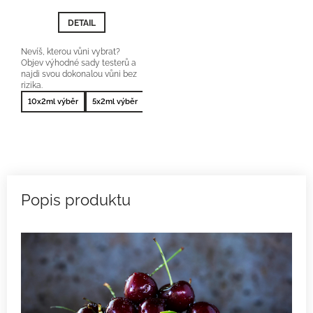
5,0
z
DETAIL
5
hvězdiček.
Nevíš, kterou vůni vybrat?
Objev výhodné sady testerů a
najdi svou dokonalou vůni bez
rizika.
10x2ml výběr
5x2ml výběr
10x2ml nejprodávanější
5x2ml nejprodá