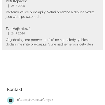
Petr Kopáček
|
25. 7. 2026
Parfémy velice překvapily. Velmi příjemné a dlouhá vydrž,
jsou cítit i po celém dni
Eva Majčiníková
|
24. 7. 2026
Objednala jsem poprvé a určitě né naposledy,rychlost
dodání mě mile překvapila. Vůně nádherně voní celý den.
Z
á
p
Kontakt
a
t
Info
@
inspirovaneparfemy.cz
í