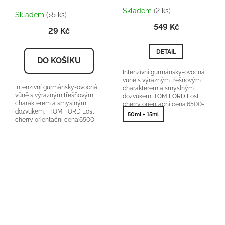
Průměrné
Skladem
(2 ks)
hodnocení
Skladem
(>5 ks)
produktu
549 Kč
29 Kč
je
5,0
z
DETAIL
5
DO KOŠÍKU
hvězdiček.
Intenzivní gurmánsky-ovocná
vůně s výrazným třešňovým
Intenzivní gurmánsky-ovocná
charakterem a smyslným
vůně s výrazným třešňovým
dozvukem. TOM FORD Lost
charakterem a smyslným
cherry orientační cena:6500-
dozvukem. TOM FORD Lost
9000Kč/100ml 25 % vonné
50ml + 15ml
cherry orientační cena:6500-
esence
9000Kč/100ml 25 % vonné...