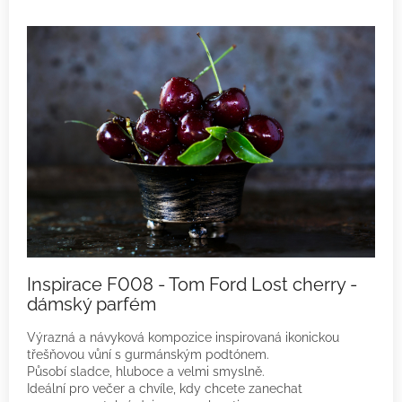
Inspirace F008 - Tom Ford Lost cherry -
dámský parfém
Výrazná a návyková kompozice inspirovaná ikonickou
třešňovou vůní s gurmánským podtónem.
Působí sladce, hluboce a velmi smyslně.
Ideální pro večer a chvíle, kdy chcete zanechat