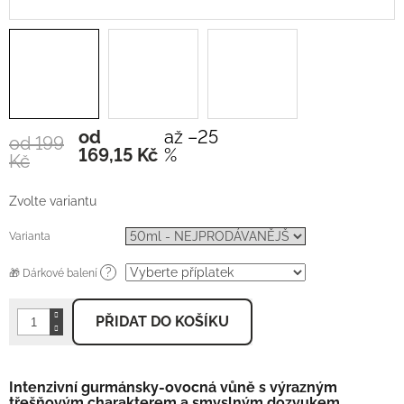
od
až –25
od 199
Měrná
169,15 Kč
%
Kč
cena:
Zvolte variantu
Varianta
?
🎁 Dárkové balení
PŘIDAT DO KOŠÍKU
Intenzivní gurmánsky-ovocná vůně s výrazným
třešňovým charakterem a smyslným dozvukem.