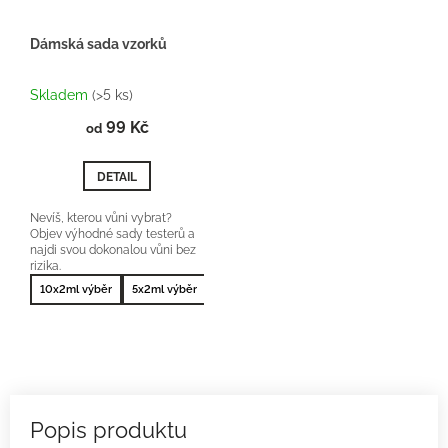
Dámská sada vzorků
Průměrné
hodnocení
Skladem
(>5 ks)
produktu
99 Kč
je
od
5,0
z
DETAIL
5
hvězdiček.
Nevíš, kterou vůni vybrat?
Objev výhodné sady testerů a
najdi svou dokonalou vůni bez
rizika.
10x2ml výběr
5x2ml výběr
10x2ml nejprodávanější
5x2ml nejprodá