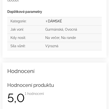
období.
Doplňkové parametry
Kategorie
:
♀️DÁMSKÉ
Jak voní
:
Gurmánská, Ovocná
Kdy nosit
:
Na večer, Na rande
Síla vůně
:
Výrazná
Hodnocení produktu
5,0
Průměrné
1 hodnocení
hodnocení
produktu
je
5,0