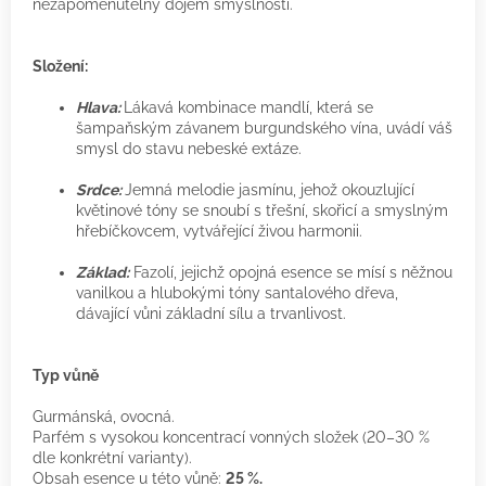
nezapomenutelný dojem smyslnosti.
Složení:
Hlava:
Lákavá kombinace mandlí, která se
šampaňským závanem burgundského vína, uvádí váš
smysl do stavu nebeské extáze.
Srdce:
Jemná melodie jasmínu, jehož okouzlující
květinové tóny se snoubí s třešní, skořicí a smyslným
hřebíčkovcem, vytvářející živou harmonii.
Základ:
Fazolí, jejichž opojná esence se mísí s něžnou
vanilkou a hlubokými tóny santalového dřeva,
dávající vůni základní sílu a trvanlivost.
Typ vůně
Gurmánská, ovocná.
Parfém s vysokou koncentrací vonných složek (20–30 %
dle konkrétní varianty).
Obsah esence u této vůně:
25 %.