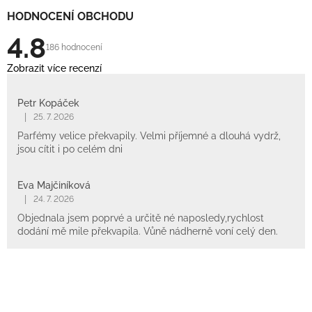
HODNOCENÍ OBCHODU
4.8
186 hodnocení
Zobrazit více recenzí
Petr Kopáček
|
25. 7. 2026
Parfémy velice překvapily. Velmi příjemné a dlouhá vydrž,
jsou cítit i po celém dni
Eva Majčiníková
|
24. 7. 2026
Objednala jsem poprvé a určitě né naposledy,rychlost
dodání mě mile překvapila. Vůně nádherně voní celý den.