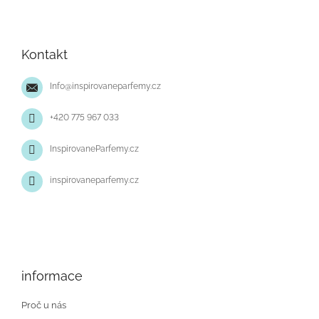
Z
á
p
Kontakt
a
t
Info
@
inspirovaneparfemy.cz
í
+420 775 967 033
InspirovaneParfemy.cz
inspirovaneparfemy.cz
informace
Proč u nás