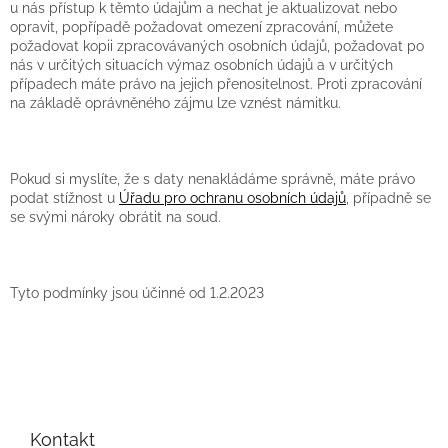
u nás přístup k těmto údajům a nechat je aktualizovat nebo
opravit, popřípadě požadovat omezení zpracování, můžete
požadovat kopii zpracovávaných osobních údajů, požadovat po
nás v určitých situacích výmaz osobních údajů a v určitých
případech máte právo na jejich přenositelnost. Proti zpracování
na základě oprávněného zájmu lze vznést námitku.
Pokud si myslíte, že s daty nenakládáme správně, máte právo
podat stížnost u
Úřadu pro ochranu osobních údajů
, případně se
se svými nároky obrátit na soud.
Tyto podmínky jsou účinné od 1.2.2023
Z
á
p
Kontakt
a