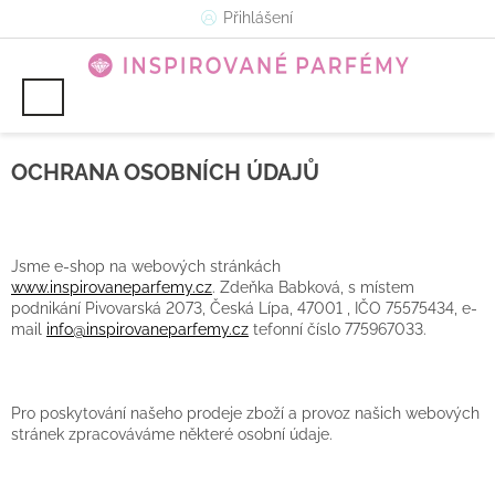
Přejít
Přihlášení
na
obsah
OCHRANA OSOBNÍCH ÚDAJŮ
Jsme
e-shop na webových stránkách
www.inspirovaneparfemy.cz
. Zdeňka Babková, s místem
podnikání Pivovarská 2073, Česká Lípa, 47001 , IČO 75575434, e-
mail
info@inspirovaneparfemy.cz
tefonní číslo 775967033.
Pro poskytování našeho prodeje zboží a provoz našich webových
stránek zpracováváme některé osobní údaje.