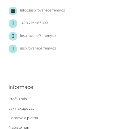
t
Info
@
inspirovaneparfemy.cz
í
+420 775 967 033
InspirovaneParfemy.cz
inspirovaneparfemy.cz
informace
Proč u nás
Jak nakupovat
Doprava a platba
Napište nám