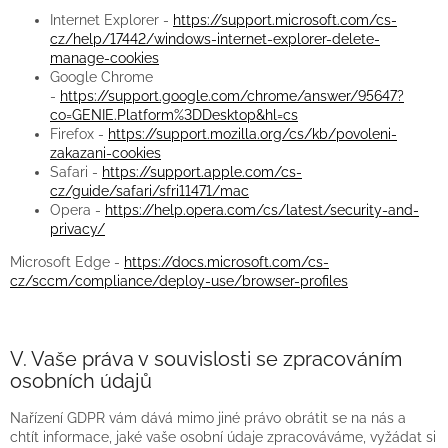
Internet Explorer -
https://support.microsoft.com/cs-
cz/help/17442/windows-internet-explorer-delete-
manage-cookies
Google Chrome
-
https://support.google.com/chrome/answer/95647?
co=GENIE.Platform%3DDesktop&hl=cs
Firefox -
https://support.mozilla.org/cs/kb/povoleni-
zakazani-cookies
Safari -
https://support.apple.com/cs-
cz/guide/safari/sfri11471/mac
Opera -
https://help.opera.com/cs/latest/security-and-
privacy/
Microsoft Edge -
https://docs.microsoft.com/cs-
cz/sccm/compliance/deploy-use/browser-profiles
V. Vaše práva v souvislosti se zpracováním
osobních údajů
Nařízení GDPR vám dává mimo jiné právo obrátit se na nás a
chtít informace, jaké vaše osobní údaje zpracováváme, vyžádat si