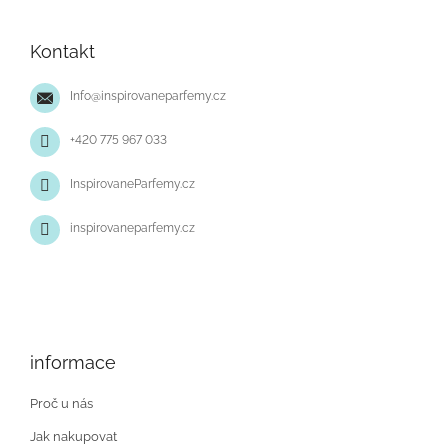
á
p
p
r
Kontakt
v
a
k
t
y
Info
@
inspirovaneparfemy.cz
í
v
ý
+420 775 967 033
p
i
InspirovaneParfemy.cz
s
u
inspirovaneparfemy.cz
informace
Proč u nás
Jak nakupovat