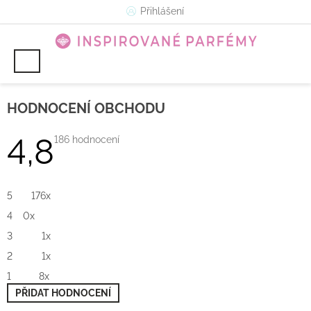
Přejít
Přihlášení
na
obsah
HODNOCENÍ OBCHODU
4,8
Průměrné
186 hodnocení
hodnocení
obchodu
je
4,8
z
5
176x
5
hvězdiček.
4
0x
3
1x
2
1x
1
8x
PŘIDAT HODNOCENÍ
V