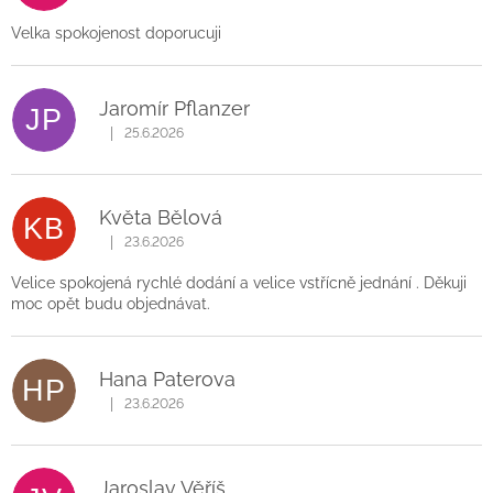
Velka spokojenost doporucuji
Jaromír Pflanzer
JP
|
25.6.2026
Hodnocení obchodu je 5 z 5 hvězdiček.
Květa Bělová
KB
|
23.6.2026
Hodnocení obchodu je 5 z 5 hvězdiček.
Velice spokojená rychlé dodání a velice vstřícně jednání . Děkuji
moc opět budu objednávat.
Hana Paterova
HP
|
23.6.2026
Hodnocení obchodu je 5 z 5 hvězdiček.
Jaroslav Věříš