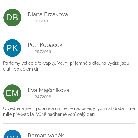
ý
p
Diana Brzakova
DB
i
|
4.8.2026
Hodnocení obchodu je 5 z 5 hvězdiček.
s
h
o
Petr Kopáček
d
PK
|
25.7.2026
n
Hodnocení obchodu je 5 z 5 hvězdiček.
o
Parfémy velice překvapily. Velmi příjemné a dlouhá vydrž, jsou
c
cítit i po celém dni
e
n
í
Eva Majčiníková
EM
|
24.7.2026
Hodnocení obchodu je 5 z 5 hvězdiček.
Objednala jsem poprvé a určitě né naposledy,rychlost dodání mě
mile překvapila. Vůně nádherně voní celý den.
Roman Vaněk