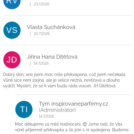
RV
|
23.7.2026
Hodnocení obchodu je 5 z 5 hvězdiček.
Vlasta Suchánková
VS
|
20.7.2026
Hodnocení obchodu je 5 z 5 hvězdiček.
Jiřina Hana Dítětová
JD
|
14.7.2026
Hodnocení obchodu je 5 z 5 hvězdiček.
Dobrý den, ano jsem moc mile překvapená, což jsem nečekala.
Vůně sice není stejná, ale je velice nežná, nevtíravá a dlouho
vydrží. Myslím, že se k vám budu ráda vracet. JH Dítětová
Tým inspirovaneparfemy.cz
TI
(Administrátor)
14.7.2026
Moc děkujeme za milé hodnocení. 😊 Jsme rádi, že Vás
vůně příjemně překvapila a že jste s ní spokojená. Budeme