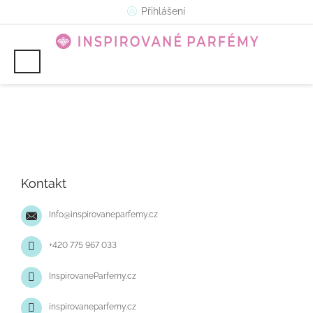
Přejít
Přihlášení
na
obsah
Z
á
p
Kontakt
a
t
Info
@
inspirovaneparfemy.cz
í
+420 775 967 033
InspirovaneParfemy.cz
inspirovaneparfemy.cz