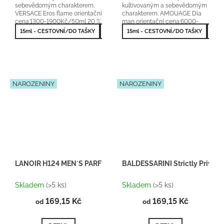
sebevědomým charakterem.
kultivovaným a sebevědomým
VERSACE Eros flame orientační
charakterem. AMOUAGE Dia
cena:1300-1900Kč/50ml 20 %
man orientační cena:6000-
vonné esence
8500Kč/100ml 25 % vonné
15ml - CESTOVNÍ/DO TAŠKY
50ml - NEJPRODÁVANĚJŠÍ
15ml - CESTOVNÍ/DO TAŠKY
50m
esence
NAROZENINY
NAROZENINY
LANOIR H124 MEN´S PARFUM
BALDESSARINI Strictly Private 
Skladem
(>5 ks)
Skladem
(>5 ks)
169,15 Kč
169,15 Kč
od
od