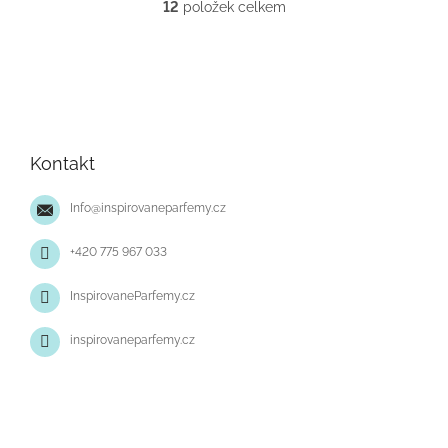
12
položek celkem
O
v
l
á
d
Z
a
á
c
p
í
Kontakt
p
a
r
t
v
Info
@
inspirovaneparfemy.cz
í
k
y
+420 775 967 033
v
ý
InspirovaneParfemy.cz
p
i
s
inspirovaneparfemy.cz
u