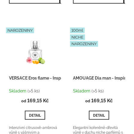
esence...
NAROZENINY
100ml
NICHE
NAROZENINY
VERSACE Eros flame - Inspirace H150
AMOUAGE Dia man - Inspirace
Skladem
(>5 ks)
Skladem
(>5 ks)
169,15 Kč
169,15 Kč
od
od
DETAIL
DETAIL
Intenzivní citrusově-ambrová
Elegantní kořeněně-dřevitá
vůně s vášnivým a
vůně v duchu niche parfémů s