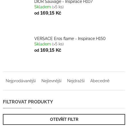
DIOR Sauvage - Inspirace H107
Skladem
(>5 ks)
169,15 Kč
od
VERSACE Eros flame - Inspirace H150
Skladem
(>5 ks)
169,15 Kč
od
Ř
a
Nejprodávanější
Nejlevnější
Nejdražší
Abecedně
z
e
n
í
p
r
OTEVŘÍT FILTR
o