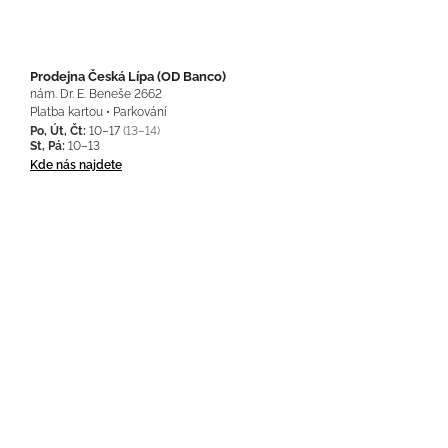
Prodejna Česká Lípa (OD Banco)
nám. Dr. E. Beneše 2662
Platba kartou • Parkování
Po, Út, Čt:
10–17
(13–14)
St, Pá:
10–13
Kde nás najdete