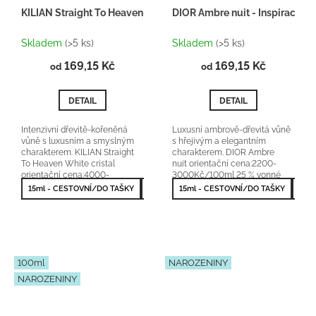
KILIAN Straight To Heaven White cristal - Inspirace H120
DIOR Ambre nuit - Inspirace H
Skladem
(>5 ks)
Skladem
(>5 ks)
169,15 Kč
169,15 Kč
od
od
DETAIL
DETAIL
Intenzivní dřevitě-kořeněná
Luxusní ambrově-dřevitá vůně
vůně s luxusním a smyslným
s hřejivým a elegantním
charakterem. KILIAN Straight
charakterem. DIOR Ambre
To Heaven White cristal
nuit orientační cena:2200-
orientační cena:4000-
3000Kč/100ml 25 % vonné
5500Kč/50ml 25 % vonné
esence
15ml - CESTOVNÍ/DO TAŠKY
50ml - NEJPRODÁVANĚJŠÍ
15ml - CESTOVNÍ/DO TAŠKY
50m
esence
100ml
NAROZENINY
NAROZENINY