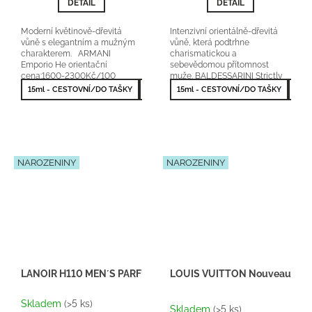
DETAIL
DETAIL
Moderní květinově-dřevitá
Intenzivní orientálně-dřevitá
vůně s elegantním a mužným
vůně, která podtrhne
charakterem. ARMANI
charismatickou a
Emporio He orientační
sebevědomou přítomnost
cena:1600-2300Kč/100
muže. BALDESSARINI Strictly
ml originální parfém Lanoir
Private orientační cena:2000-
15ml - CESTOVNÍ/DO TAŠKY
50ml - NEJPRODÁVANĚJŠÍ
15ml - CESTOVNÍ/DO TAŠKY
50m
Fragrances
3000Kč/90ml 25...
NAROZENINY
NAROZENINY
LANOIR H110 MEN´S PARFUM
LOUIS VUITTON Nouveau mond
Průměrné
Skladem
(>5 ks)
hodnocení
Skladem
(>5 ks)