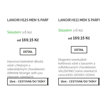
LANOIR H125 MEN´S PARFUM
LANOIR H111 MEN´S PARFUM
Průměrné
Skladem
(>5 ks)
hodnocení
Skladem
(>5 ks)
produktu
169,15 Kč
od
169,15 Kč
je
od
5,0
z
DETAIL
DETAIL
5
hvězdiček.
Elegantní eventuálně-
Intenzivní kořeněně-dřevitá
květinová vůně s luxusním a
vůně s hřejivým a
sofistikovaným charakterem.
sebevědomým charakterem.
VALENTINO Uomo orientační
ARMANI Stronger with you
cena:2400-3200Kč/100ml
intensely orientační
originální parfém Lanoir
cena:2200-3000Kč/100
15ml - CESTOVNÍ/DO TAŠKY
50ml - NEJPRODÁVANĚJŠÍ
15ml - CESTOVNÍ/DO TAŠKY
100ml - NEJV
50m
Fragrances
ml originální...