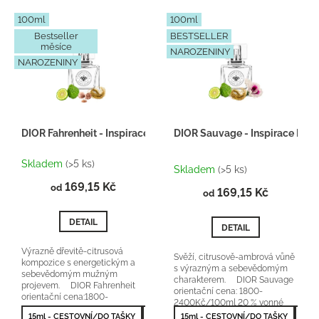
d
V
100ml
100ml
u
ý
Bestseller
BESTSELLER
k
p
měsíce
NAROZENINY
t
i
NAROZENINY
ů
s
p
r
o
DIOR Fahrenheit - Inspirace H102
DIOR Sauvage - Inspirace H10
d
Průměrné
u
Skladem
(>5 ks)
hodnocení
k
Skladem
(>5 ks)
produktu
t
169,15 Kč
od
169,15 Kč
je
od
ů
5,0
z
DETAIL
DETAIL
5
hvězdiček.
Výrazně dřevitě-citrusová
Svěží, citrusově-ambrová vůně
kompozice s energetickým a
s výrazným a sebevědomým
sebevědomým mužným
charakterem. DIOR Sauvage
projevem. DIOR Fahrenheit
orientační cena: 1800-
orientační cena:1800-
2400Kč/100ml 20 % vonné
2600Kč/100ml 25 % vonné
esence
15ml - CESTOVNÍ/DO TAŠKY
50ml - NEJPRODÁVANĚJŠÍ
15ml - CESTOVNÍ/DO TAŠKY
100ml - NEJV
100