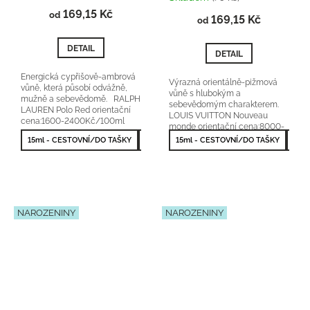
produktu
169,15 Kč
od
169,15 Kč
je
od
5,0
z
DETAIL
DETAIL
5
hvězdiček.
Energická cypřišově-ambrová
Výrazná orientálně-pižmová
vůně, která působí odvážně,
vůně s hlubokým a
mužně a sebevědomě. RALPH
sebevědomým charakterem.
LAUREN Polo Red orientační
LOUIS VUITTON Nouveau
cena:1600-2400Kč/100ml
monde orientační cena:8000-
originální parfém Lanoir...
10000Kč/100ml 25 % vonné
15ml - CESTOVNÍ/DO TAŠKY
50ml - NEJPRODÁVANĚJŠÍ
15ml - CESTOVNÍ/DO TAŠKY
50m
esence
NAROZENINY
NAROZENINY