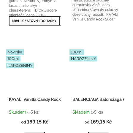
Hravá, sladce ovocně-
gurmánská vůně s jemným a
gurmánská vůně, která
luxusním ženským
připomíná šťavnatý cukrový
charakterem. DIOR J´adore
dezert plný radosti. KAYALI
orientační cena:2200-
Vanilla Candy Rock Sugar
3000Kč/50ml 25 % vonné
15ml - CESTOVNÍ/DO TAŠKY
50ml - NEJPRODÁVANĚJŠÍ
100ml - NEJV
42 orientační cena:...
esence
Novinka
100ml
100ml
NAROZENINY
NAROZENINY
KAYALI Vanilla Candy Rock Sugar 42 - Inspirace F069
BALENCIAGA Balenciaga Paris 
Skladem
(>5 ks)
Skladem
(>5 ks)
169,15 Kč
169,15 Kč
od
od