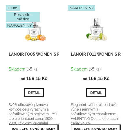
d
V
100ml
NAROZENINY
u
ý
Bestseller
k
p
měsíce
t
i
NAROZENINY
ů
s
p
r
o
LANOIR F005 WOMEN´S PARFUM
LANOIR F011 WOMEN´S PARF
d
Průměrné
Průměrné
u
hodnocení
hodnocení
k
Skladem
(>5 ks)
Skladem
(>5 ks)
produktu
produktu
t
169,15 Kč
je
169,15 Kč
je
od
od
ů
5,0
5,0
z
z
DETAIL
DETAIL
5
5
hvězdiček.
hvězdiček.
Svěží citrusově-pižmová
Elegantní květinově-pudrová
kompozice s výrazným a
vůně s jemným a
sofistikovaným projevem. YSL
sofistikovaným charakterem.
Libre orientační cena: 1900-
VALENTINO Donna orientační
2800Kč/50ml originální
cena: 2400-
parfém Lanoir Fragrances
3200Kč/50ml originální
15ml - CESTOVNÍ/DO TAŠKY
50ml - NEJPRODÁVANĚJŠÍ
15ml - CESTOVNÍ/DO TAŠKY
100ml - NEJV
50m