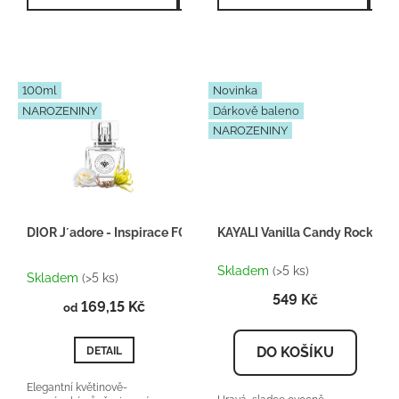
parfém Lanoir Fragrances
100ml
Novinka
NAROZENINY
Dárkově baleno
NAROZENINY
DIOR J´adore - Inspirace F044
KAYALI Vanilla Candy Rock Suga
Průměrné
Skladem
(>5 ks)
hodnocení
Skladem
(>5 ks)
produktu
549 Kč
169,15 Kč
je
od
5,0
z
DO KOŠÍKU
DETAIL
5
hvězdiček.
Elegantní květinově-