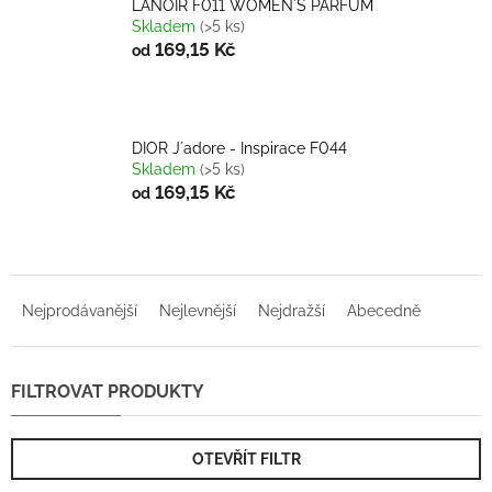
LANOIR F011 WOMEN´S PARFUM
Skladem
(>5 ks)
169,15 Kč
od
DIOR J´adore - Inspirace F044
Skladem
(>5 ks)
169,15 Kč
od
Ř
a
Nejprodávanější
Nejlevnější
Nejdražší
Abecedně
z
e
n
í
p
r
OTEVŘÍT FILTR
o