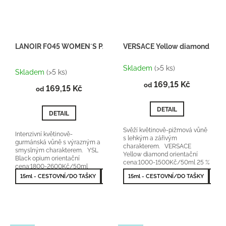
LANOIR F045 WOMEN´S PARFUM
VERSACE Yellow diamond - ins
Průměrné
Skladem
(>5 ks)
hodnocení
Skladem
(>5 ks)
produktu
169,15 Kč
od
169,15 Kč
je
od
5,0
z
DETAIL
DETAIL
5
hvězdiček.
Svěží květinově-pižmová vůně
Intenzivní květinově-
s lehkým a zářivým
gurmánská vůně s výrazným a
charakterem. VERSACE
smyslným charakterem. YSL
Yellow diamond orientační
Black opium orientační
cena:1000-1500Kč/50ml 25 %
cena:1800-2600Kč/50ml
vonné esence
originální parfém Lanoir...
15ml - CESTOVNÍ/DO TAŠKY
50ml - NEJPRODÁVANĚJŠÍ
15ml - CESTOVNÍ/DO TAŠKY
100ml - NEJV
50m