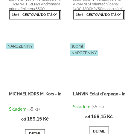
TIZIANA TERENZI Andromeda
ARMANI Sì orientační cena:
orientační cena:5500-
1400-1800Kč/50ml originální
8000Kč/100ml 25 % vonné
parfém Lanoir Fragrances...
15ml - CESTOVNÍ/DO TAŠKY
50ml - NEJPRODÁVANĚJŠÍ
15ml - CESTOVNÍ/DO TAŠKY
50m
esence
NAROZENINY
100ml
NAROZENINY
MICHAEL KORS M. Kors - Inspirace F002
LANVIN Eclat d´arpege - Inspi
Průměrné
Skladem
(>5 ks)
hodnocení
Skladem
(>5 ks)
produktu
169,15 Kč
od
169,15 Kč
je
od
5,0
z
DETAIL
DETAIL