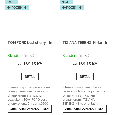
100ml
NICHE
NAROZENINY
NAROZENINY
TOM FORD Lost cherry - Inspirace F008
TIZIANA TERENZI Kirke - Inspi
Průměrné
Průměrné
hodnocení
hodnocení
Skladem
(>5 ks)
Skladem
(>5 ks)
produktu
produktu
169,15 Kč
je
169,15 Kč
je
od
od
5,0
5,0
z
z
DETAIL
DETAIL
5
5
hvězdiček.
hvězdiček.
Intenzivní gurmánsky-ovocná
Intenzivní ovocně-ambrová
vůně s výrazným třešňovým
vůně v duchu niche parfémů s
charakterem a smyslným
výrazným a smyslným
dozvukem. TOM FORD Lost
charakterem. TIZIANA
cherry orientační cena:6500-
TERENZI Kirke orientační
9000Kč/100ml 25 % vonné
cena:6000-8500Kč/100ml 25
15ml - CESTOVNÍ/DO TAŠKY
50ml - NEJPRODÁVANĚJŠÍ
15ml - CESTOVNÍ/DO TAŠKY
100ml - NEJV
50m
esence
% vonné esence