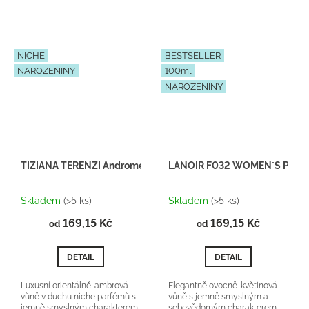
NICHE
BESTSELLER
NAROZENINY
100ml
NAROZENINY
TIZIANA TERENZI Andromeda - Inspirace F035
LANOIR F032 WOMEN´S PAR
Průměrné
Průměrné
hodnocení
hodnocení
Skladem
(>5 ks)
Skladem
(>5 ks)
produktu
produktu
169,15 Kč
je
169,15 Kč
je
od
od
5,0
5,0
z
z
DETAIL
DETAIL
5
5
hvězdiček.
hvězdiček.
Luxusní orientálně-ambrová
Elegantně ovocně-květinová
vůně v duchu niche parfémů s
vůně s jemně smyslným a
jemně smyslným charakterem.
sebevědomým charakterem.