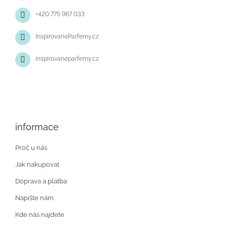
k
y
+420 775 967 033
v
ý
InspirovaneParfemy.cz
p
i
s
inspirovaneparfemy.cz
u
informace
Proč u nás
Jak nakupovat
Doprava a platba
Napište nám
Kde nás najdete