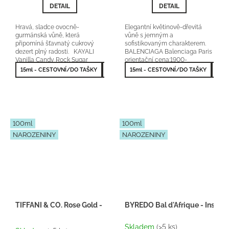
DETAIL
DETAIL
Hravá, sladce ovocně-
Elegantní květinově-dřevitá
gurmánská vůně, která
vůně s jemným a
připomíná šťavnatý cukrový
sofistikovaným charakterem.
dezert plný radosti. KAYALI
BALENCIAGA Balenciaga Paris
Vanilla Candy Rock Sugar
orientační cena:1900-
42 orientační cena:...
2500Kč/50ml 20 % vonné
15ml - CESTOVNÍ/DO TAŠKY
50ml - NEJPRODÁVANĚJŠÍ
15ml - CESTOVNÍ/DO TAŠKY
100ml - NEJV
50m
esence
100ml
100ml
NAROZENINY
NAROZENINY
TIFFANI & CO. Rose Gold - Inspirace F085
BYREDO Bal d'Afrique - Inspir
Průměrné
Skladem
(>5 ks)
hodnocení