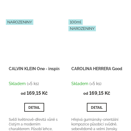
NAROZENINY
100ml
NAROZENINY
CALVIN KLEIN One - inspirace F025
CAROLINA HERRERA Good girl -
Průměrné
Průměrné
hodnocení
hodnocení
Skladem
(>5 ks)
Skladem
(>5 ks)
produktu
produktu
169,15 Kč
je
169,15 Kč
je
od
od
5,0
5,0
z
z
DETAIL
DETAIL
5
5
hvězdiček.
hvězdiček.
Svěží květinově-dřevitá vůně s
Hřejivá gurmánsky-orientální
čistým a moderním
kompozice působící svůdně,
charakterem. Působí lehce,
sebevědomě a velmi žensky.