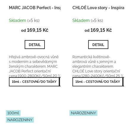
MARC JACOB Perfect - Inspirace F048
CHLOÉ Love story - Inspirace 
Skladem
(>5 ks)
Skladem
(>5 ks)
169,15 Kč
169,15 Kč
od
od
DETAIL
DETAIL
Hřejivá ambrově-ovocná vůně
Romantická květinově-
s moderním a sebevědomým
ambrová vůně s jemným a
ženským charakterem. MARC
elegantním charakterem.
JACOB Perfect orientační
CHLOÉ Love story orientační
cena:1900-2800Kč/50ml 20 %
cena:1280-2400Kč/50ml 25 %
vonné esence
vonné esence
15ml - CESTOVNÍ/DO TAŠKY
50ml - NEJPRODÁVANĚJŠÍ
15ml - CESTOVNÍ/DO TAŠKY
50m
100ml
NAROZENINY
NAROZENINY