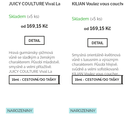
JUICY COULTURE Vival La Juicy - Inspirace F028
KILIAN Voulez vous coucher av
Průměrné
Skladem
(>5 ks)
hodnocení
Skladem
(>5 ks)
produktu
169,15 Kč
od
169,15 Kč
je
od
5,0
z
DETAIL
DETAIL
5
hvězdiček.
Hravá gurmánsky-pižmová
Smyslná orientálně-květinová
vůně se sladkým a ženským
vůně s luxusním a výrazným
charakterem. Působí mladistvě,
charakterem. Působí hřejivě,
smyslně a velmi přitažlivě.
svůdně a velmi sofistikovaně.
JUICY COULTURE Vival La
KILIAN Voulez vous coucher...
Juicy orientační...
15ml - CESTOVNÍ/DO TAŠKY
50ml - NEJPRODÁVANĚJŠÍ
15ml - CESTOVNÍ/DO TAŠKY
50m
NAROZENINY
NAROZENINY