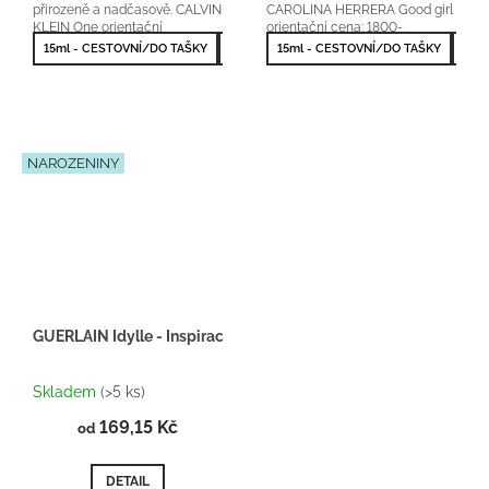
přirozeně a nadčasově. CALVIN
CAROLINA HERRERA Good girl
KLEIN One orientační
orientační cena: 1800-
cena:700-1200Kč/100ml 25 %
2600Kč/50ml 25 % vonné...
15ml - CESTOVNÍ/DO TAŠKY
50ml - NEJPRODÁVANĚJŠÍ
15ml - CESTOVNÍ/DO TAŠKY
50m
vonné esence
NAROZENINY
GUERLAIN Idylle - Inspirace F050
Průměrné
hodnocení
Skladem
(>5 ks)
produktu
169,15 Kč
je
od
5,0
z
DETAIL
5