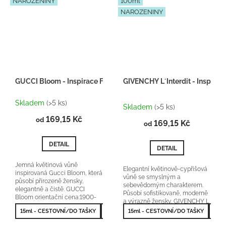
NAROZENINY
100ml
NAROZENINY
GUCCI Bloom - Inspirace F034
GIVENCHY L´Interdit - Inspira
Průměrné
Skladem
(>5 ks)
hodnocení
Skladem
(>5 ks)
produktu
169,15 Kč
od
169,15 Kč
je
od
5,0
z
DETAIL
DETAIL
5
hvězdiček.
Jemná květinová vůně
Elegantní květinově-cypřišová
inspirovaná Gucci Bloom, která
vůně se smyslným a
působí přirozeně žensky,
sebevědomým charakterem.
elegantně a čistě. GUCCI
Působí sofistikovaně, moderně
Bloom orientační cena:1900-
a výrazně žensky. GIVENCHY L
2600Kč/50 ml
´Interdit orientační...
15ml - CESTOVNÍ/DO TAŠKY
50ml - NEJPRODÁVANĚJŠÍ
15ml - CESTOVNÍ/DO TAŠKY
50m