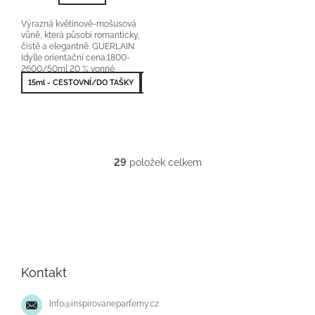
hvězdiček.
Výrazná květinově-mošusová
vůně, která působí romanticky,
čistě a elegantně. GUERLAIN
Idylle orientační cena:1800-
2600/50ml 20 % vonné
esence
15ml - CESTOVNÍ/DO TAŠKY
50ml - NEJPRODÁVANĚJŠÍ
29
položek celkem
O
v
l
á
d
Z
a
á
c
p
í
Kontakt
p
a
r
t
v
Info
@
inspirovaneparfemy.cz
í