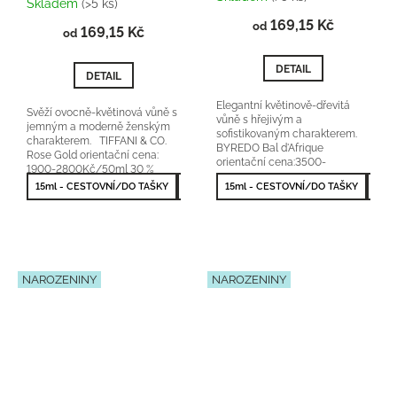
Skladem
(>5 ks)
produktu
169,15 Kč
od
169,15 Kč
je
od
5,0
z
DETAIL
DETAIL
5
hvězdiček.
Elegantní květinově-dřevitá
Svěží ovocně-květinová vůně s
vůně s hřejivým a
jemným a moderně ženským
sofistikovaným charakterem.
charakterem. TIFFANI & CO.
BYREDO Bal d'Afrique
Rose Gold orientační cena:
orientační cena:3500-
1900-2800Kč/50ml 30 %
4500Kč/50ml 20 % vonné
vonné esence
15ml - CESTOVNÍ/DO TAŠKY
50ml - NEJPRODÁVANĚJŠÍ
15ml - CESTOVNÍ/DO TAŠKY
100ml - NEJV
50m
esence
NAROZENINY
NAROZENINY