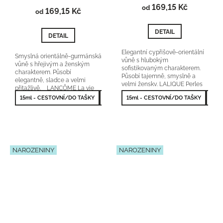
produktu
169,15 Kč
od
169,15 Kč
je
od
3,7
z
DETAIL
DETAIL
5
hvězdiček.
Elegantní cypřišově-orientální
Smyslná orientálně-gurmánská
vůně s hlubokým
vůně s hřejivým a ženským
sofistikovaným charakterem.
charakterem. Působí
Působí tajemně, smyslně a
elegantně, sladce a velmi
velmi žensky. LALIQUE Perles
přitažlivě. LANCÔME La vie
orientační cena:1200-
est belle...
15ml - CESTOVNÍ/DO TAŠKY
50ml - NEJPRODÁVANĚJŠÍ
15ml - CESTOVNÍ/DO TAŠKY
100ml - NEJV
50m
1900Kč/50ml 25 %...
NAROZENINY
NAROZENINY