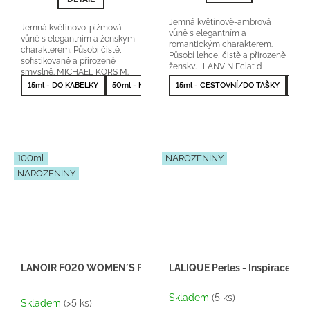
5
hvězdiček.
Jemná květinově-ambrová
Jemná květinovo-pižmová
vůně s elegantním a
vůně s elegantním a ženským
romantickým charakterem.
charakterem. Působí čistě,
Působí lehce, čistě a přirozeně
sofistikovaně a přirozeně
žensky. LANVIN Eclat d
smyslně. MICHAEL KORS M.
´arpege orientační...
Kors orientační...
15ml - DO KABELKY
50ml - NEJPRODÁVANĚJŠÍ
15ml - CESTOVNÍ/DO TAŠKY
50m
100ml
NAROZENINY
NAROZENINY
LANOIR F020 WOMEN´S PARFUM
LALIQUE Perles - Inspirace F0
Průměrné
Skladem
(5 ks)
hodnocení
Skladem
(>5 ks)