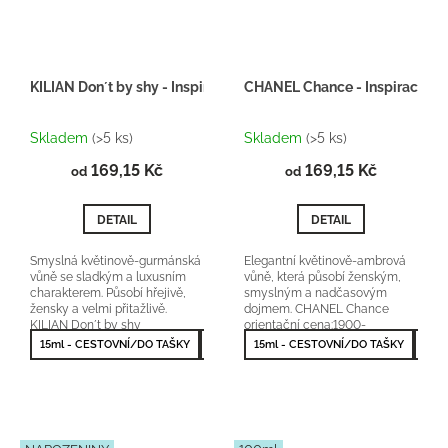
KILIAN Don´t by shy - Inspirace F021
CHANEL Chance - Inspirace F
Průměrné
Průměrné
hodnocení
hodnocení
Skladem
(>5 ks)
Skladem
(>5 ks)
produktu
produktu
169,15 Kč
je
169,15 Kč
je
od
od
5,0
5,0
z
z
DETAIL
DETAIL
5
5
hvězdiček.
hvězdiček.
Smyslná květinově-gurmánská
Elegantní květinově-ambrová
vůně se sladkým a luxusním
vůně, která působí ženským,
charakterem. Působí hřejivě,
smyslným a nadčasovým
žensky a velmi přitažlivě.
dojmem. CHANEL Chance
KILIAN Don´t by shy
orientační cena:1900-
orientační...
2900Kč/50ml 25 % vonné
15ml - CESTOVNÍ/DO TAŠKY
50ml - NEJPRODÁVANĚJŠÍ
15ml - CESTOVNÍ/DO TAŠKY
50m
esence