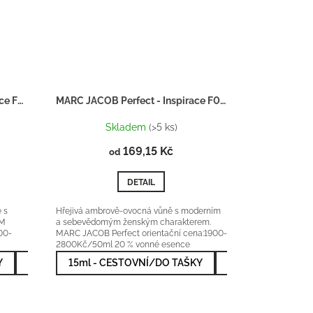
TOM FORD Metallique - Inspirace F009
MARC JACOB Perfect - Inspirace F048
Skladem
(>5 ks)
169,15 Kč
od
DETAIL
 s
Hřejivá ambrově-ovocná vůně s moderním
OM
a sebevědomým ženským charakterem.
00-
MARC JACOB Perfect orientační cena:1900-
2800Kč/50ml 20 % vonné esence
Y
l - NEJVÝHODNĚJŠÍ
50ml - NEJPRODÁVANĚJŠÍ
15ml - CESTOVNÍ/DO TAŠKY
50ml - NEJPRODÁ