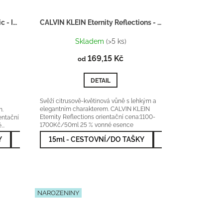
HUGO BOSS The scent Magnetic - Inspirace F060
CALVIN KLEIN Eternity Reflections - Inspirace F026
Skladem
(>5 ks)
169,15 Kč
od
DETAIL
Svěží citrusově-květinová vůně s lehkým a
elegantním charakterem. CALVIN KLEIN
em.
Eternity Reflections orientační cena:1100-
entační
1700Kč/50ml 25 % vonné esence
..
Y
VÝHODNĚJŠÍ
50ml - NEJPRODÁVANĚJŠÍ
15ml - CESTOVNÍ/DO TAŠKY
100ml - NEJVÝHODNĚJŠÍ
50ml - NEJPRODÁ
NAROZENINY