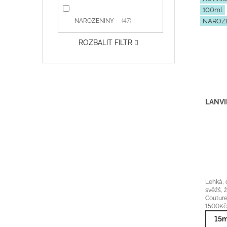
í
ý
100ml
p
p
NAROZENINY
47
NAROZ
r
i
o
s
ROZBALIT FILTR
d
p
u
r
k
o
t
d
ů
u
k
t
ů
Lehká, 
svěžš, 
Couture
1500Kč
15m