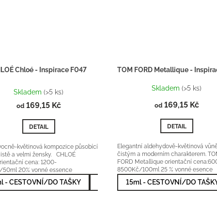
LOÉ Chloé - Inspirace F047
Průměrné
Skladem
(>5 ks)
hodnocení
Skladem
(>5 ks)
produktu
169,15 Kč
169,15 Kč
od
od
je
5,0
DETAIL
DETAIL
z
5
hvězdiček.
Elegantní aldehydově-květinová vůně
vocně-květinová kompozice působící
čistým a moderním charakterem. T
čistě a velmi žensky. CHLOÉ
FORD Metallique orientační cena:60
rientační cena: 1200-
8500Kč/100ml 25 % vonné esence
/50ml 20% vonné essence
l - CESTOVNÍ/DO TAŠKY
50ml - NEJPRODÁVANĚJŠÍ
15ml - CESTOVNÍ/DO TAŠK
100m