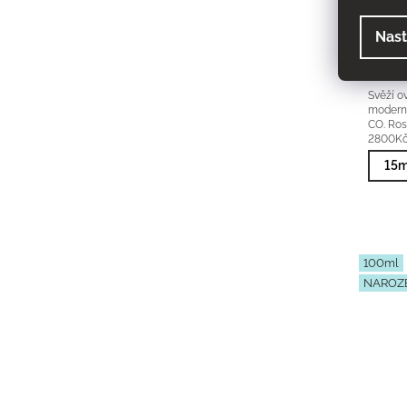
Nast
Svěží o
modern
CO. Ros
2800Kč
15m
100ml
NAROZ