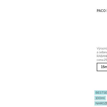
Výrazná
a sebe
RABANNE
cena:2
esence
15m
BESTS
100ml
NAROZ