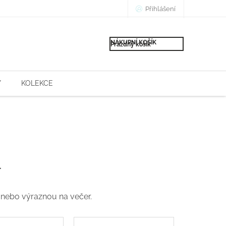
Přihlášení
NÁKUPNÍ KOŠÍK
Prázdný košík
Y
KOLEKCE
.
 nebo výraznou na večer.