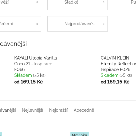
věží
Sladké
Pu
ečerní
Nejprodávanější
dávanější
KAYALI Utopia Vanilla
CALVIN KLEIN
Coco 21 - Inspirace
Eternity Reflectio
F066
Inspirace F026
Skladem
(>5 ks)
Skladem
(>5 ks)
169,15 Kč
169,15 Kč
od
od
ávanější
Nejlevnější
Nejdražší
Abecedně
a
Novinka