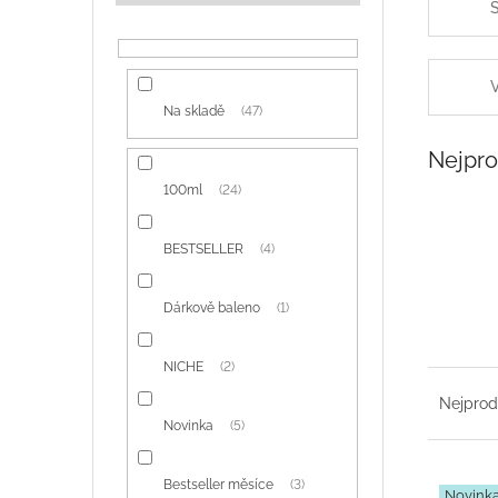
í
S
p
a
n
V
e
Na skladě
47
l
Nejpro
100ml
24
BESTSELLER
4
Dárkově baleno
1
NICHE
2
Ř
a
Nejprod
z
Novinka
5
e
n
V
Bestseller měsíce
3
Novink