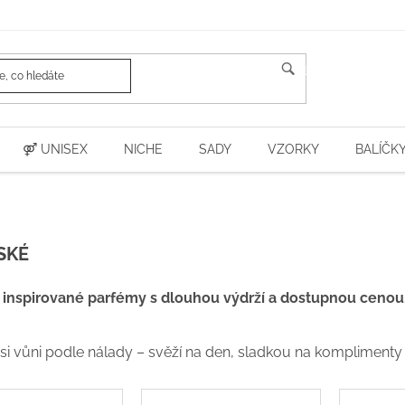
HLEDAT
⚤ UNISEX
NICHE
SADY
VZORKY
BALÍČK
SKÉ
inspirované parfémy s dlouhou výdrží a dostupnou cenou
si vůni podle nálady – svěží na den, sladkou na komplimenty