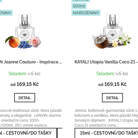
100ml
ENINY
NAROZENINY
LANVIN Jeanne Couture - Inspirace F038
Skladem
(>5 ks)
Skladem
(>5 ks)
169,15 Kč
169,15 Kč
od
od
DETAIL
DETAIL
ovocně-květinová vůně, která působí
Jemná, květinově-gurmánská vůně s
žensky a elegantně. LANVIN Jeanne
kokosem a vanilkou, která působí hřej
 orientační cena: 1000-
ženským dojmem. KAYALI Utopia Van
/100ml 25% vonné esence...
Coco 21 orientační cena:...
l - CESTOVNÍ/DO TAŠKY
50ml - NEJPRODÁVANĚJŠÍ
15ml - CESTOVNÍ/DO TAŠK
100m