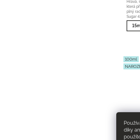
Hravá, 
která p
plný ra
Sugar 42
15m
100ml
NAROZ
Použív
díky a
použit