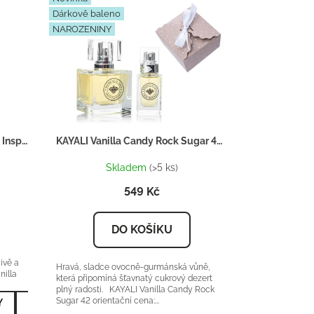
Dárkově baleno
NAROZENINY
KAYALI Utopia Vanilla Coco 21 - Inspirace F066
KAYALI Vanilla Candy Rock Sugar 42 - Inspirace F069 - Dárkový balíček
Skladem
(>5 ks)
549 Kč
DO KOŠÍKU
ivě a
Hravá, sladce ovocně-gurmánská vůně,
illa
která připomíná šťavnatý cukrový dezert
plný radosti. KAYALI Vanilla Candy Rock
Sugar 42 orientační cena:...
Y
l - NEJVÝHODNĚJŠÍ
50ml - NEJPRODÁVANĚJŠÍ
100ml - NEJVÝHODNĚJŠÍ