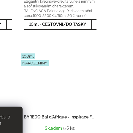
Elegantní květinově-dřevitá vůně s jemným
a
a sofistikovaným charakterem.
BALENCIAGA Balenciaga Paris orientační
%
cena:1900-2500Kč/50ml 20 % vonné
esence
Y
l - NEJVÝHODNĚJŠÍ
50ml - NEJPRODÁVANĚJŠÍ
15ml - CESTOVNÍ/DO TAŠKY
100ml - NEJVÝHODNĚJŠÍ
50ml - NEJPRODÁ
100ml
NAROZENINY
ebu a
LOUIS VUITTON Heures d'Absence - Inpirace F083
BYREDO Bal d'Afrique - Inspirace F080
a
Skladem
(>5 ks)