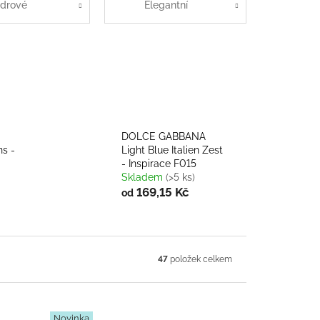
drové
Elegantní
DOLCE GABBANA
ns -
Light Blue Italien Zest
- Inspirace F015
Skladem
(>5 ks)
169,15 Kč
od
47
položek celkem
Novinka