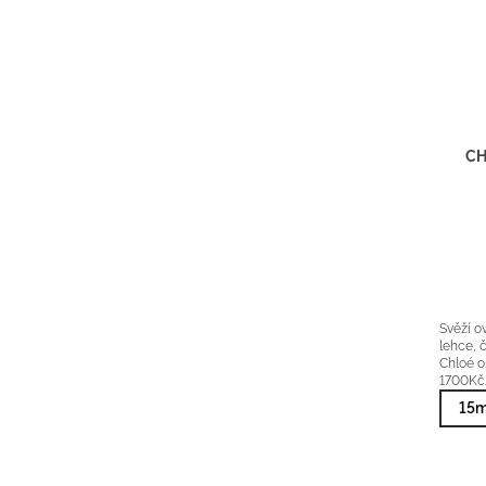
CH
Svěží o
lehce, 
Chloé o
1700Kč
15m