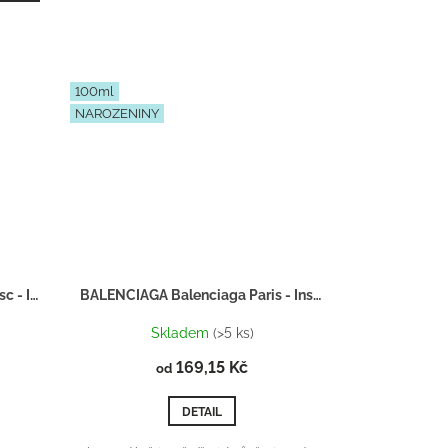
100ml
NAROZENINY
NARCISO RODRIGUEZ Pure Musc - Inspirace F019
BALENCIAGA Balenciaga Paris - Inspirace F052
Skladem
(>5 ks)
169,15 Kč
od
DETAIL