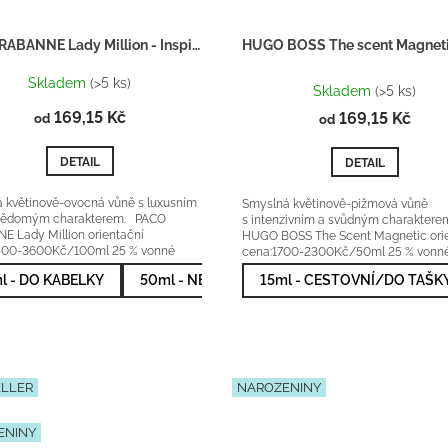
PACO RABANNE Lady Million - Inspirace F065
Průměrné
Skladem
(>5 ks)
hodnocení
Skladem
(>5 ks)
produktu
169,15 Kč
169,15 Kč
od
od
je
4,8
DETAIL
DETAIL
z
5
hvězdiček.
 květinově-ovocná vůně s luxusním
Smyslná květinově-pižmová vůně
vědomým charakterem. PACO
s intenzivním a svůdným charakter
 Lady Million orientační
HUGO BOSS The Scent Magnetic ori
500-3600Kč/100ml 25 % vonné
cena:1700-2300Kč/50ml 25 % vonné.
l - DO KABELKY
50ml - NEJPRODÁVANĚJŠÍ
15ml - CESTOVNÍ/DO TAŠK
100ml - NEJ
ELLER
NAROZENINY
ENINY