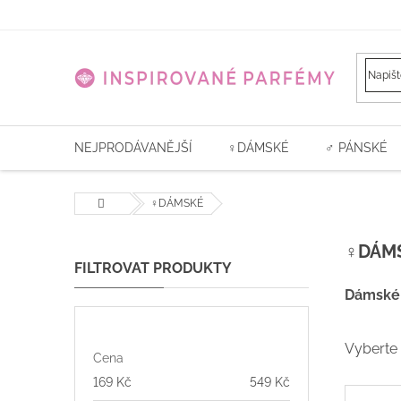
Přejít
na
obsah
NEJPRODÁVANĚJŠÍ
♀️DÁMSKÉ
♂ PÁNSKÉ
Domů
♀️DÁMSKÉ
P
♀️DÁM
o
s
Dámské 
t
r
a
Vyberte 
Cena
n
169
Kč
549
Kč
n