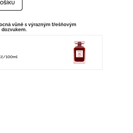
KOŠÍKU
vocná vůně s výrazným třešňovým
m dozvukem.
0Kč/100ml