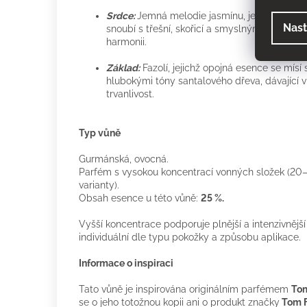
Srdce:
Jemná melodie jasmínu, jehož okouzluj
Nast
snoubí s třešní, skořicí a smyslným hřebíčkov
harmonii.
Základ:
Fazolí, jejichž opojná esence se mísí
hlubokými tóny santalového dřeva, dávající vů
trvanlivost.
Typ vůně
Gurmánská, ovocná.
Parfém s vysokou koncentrací vonných složek (20–
varianty).
Obsah esence u této vůně:
25 %.
Vyšší koncentrace podporuje plnější a intenzivnější
individuální dle typu pokožky a způsobu aplikace.
Informace o inspiraci
Tato vůně je inspirována originálním parfémem
Tom
se o jeho totožnou kopii ani o produkt značky
Tom F