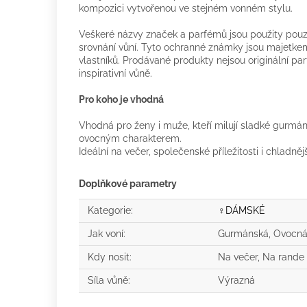
kompozici vytvořenou ve stejném vonném stylu.
Veškeré názvy značek a parfémů jsou použity pouze
srovnání vůní. Tyto ochranné známky jsou majetkem
vlastníků. Prodávané produkty nejsou originální p
inspirativní vůně.
Pro koho je vhodná
Vhodná pro ženy i muže, kteří milují sladké gurm
ovocným charakterem.
Ideální na večer, společenské příležitosti i chladněj
Doplňkové parametry
Kategorie
:
♀️DÁMSKÉ
Jak voní
:
Gurmánská, Ovocn
Kdy nosit
:
Na večer, Na rande
Síla vůně
:
Výrazná