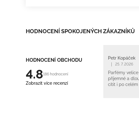
HODNOCENÍ SPOKOJENÝCH ZÁKAZNÍKŮ
Petr Kopáček
HODNOCENÍ OBCHODU
|
25. 7. 2026
4.8
Parfémy velice 
186 hodnocení
příjemné a dlou
Zobrazit více recenzí
cítit i po celém
Z