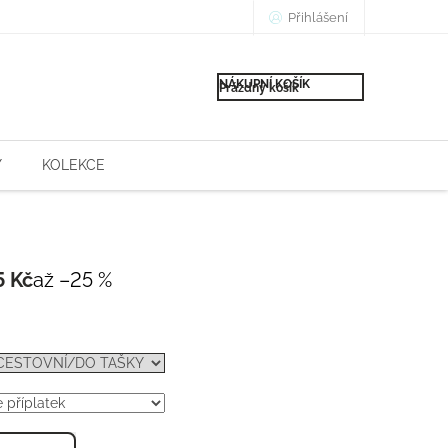
Přihlášení
NÁKUPNÍ KOŠÍK
Prázdný košík
Y
KOLEKCE
5 Kč
až –25 %
Měrná
cena: