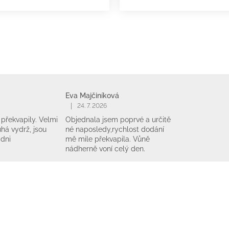
Eva Majčiníková
|
24. 7. 2026
překvapily. Velmi
Objednala jsem poprvé a určitě
há vydrž, jsou
né naposledy,rychlost dodání
 dni
mě mile překvapila. Vůně
nádherně voní celý den.