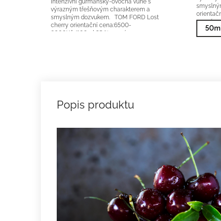
Intenzivní gurmánsky-ovocná vůně s
smyslný
výrazným třešňovým charakterem a
orienta
smyslným dozvukem. TOM FORD Lost
vonné e
cherry orientační cena:6500-
50ml
9000Kč/100ml 25 % vonné...