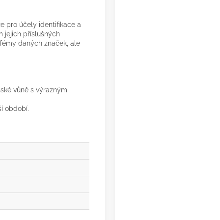
 pro účely identifikace a
 jejich příslušných
arfémy daných značek, ale
ánské vůně s výrazným
ší období.
á