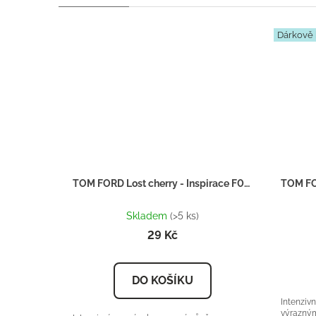
Dárkově 
TOM FORD Lost cherry - Inspirace F008 - tester 2ml
Průměrné
hodnocení
Skladem
(>5 ks)
produktu
29 Kč
je
5,0
z
DO KOŠÍKU
5
hvězdiček.
Intenziv
výrazným