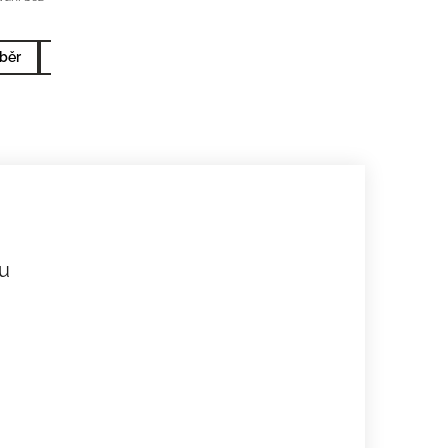
běr
10x2ml nejprodávanější
5x2ml nejprodávanější
u