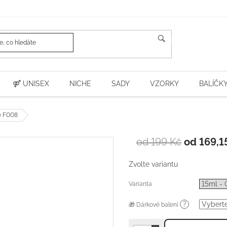
HLEDAT
⚤ UNISEX
NICHE
SADY
VZORKY
BALÍČK
e F008
od 199 Kč
od
169,1
Zvolte variantu
Varianta
?
🎁 Dárkové balení