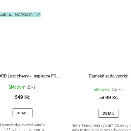
baleno
NAROZENINY
TOM FORD Lost cherry - Inspirace F008 - Dárkový balíček
Dámská sada vzorků
Průměrné
Skladem
(2 ks)
hodnocení
Skladem
(>5 ks)
produktu
549 Kč
99 Kč
od
je
5,0
z
DETAIL
DETAIL
5
hvězdiček.
ní gurmánsky-ovocná vůně s
Nevíš, kterou vůni vybrat? Objev vý
 třešňovým charakterem a
sady testerů a najdi svou dokonalou 