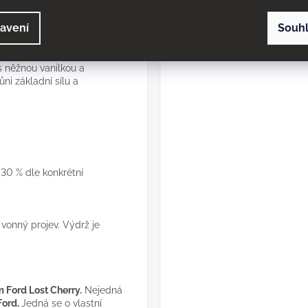
ící květinové tóny se
avení
Souh
cem, vytvářející živou
 s něžnou vanilkou a
ni základní sílu a
30 % dle konkrétní
 vonný projev. Výdrž je
 Ford Lost Cherry.
Nejedná
ord.
Jedná se o vlastní