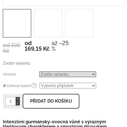
od
až –25
od 199
Měrná
169,15 Kč
%
Kč
cena:
Zvolte variantu
Varianta
?
🎁 Dárkové balení
PŘIDAT DO KOŠÍKU
Intenzivní gurmánsky-ovocná vůně s výrazným
třešňovým charakterem a smyslným dozvukem.