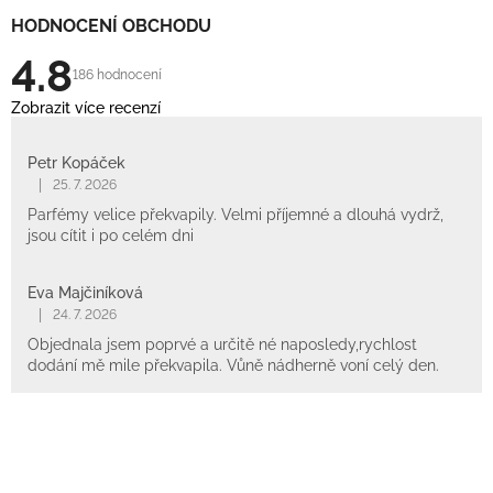
HODNOCENÍ OBCHODU
4.8
186 hodnocení
Zobrazit více recenzí
Petr Kopáček
|
25. 7. 2026
Parfémy velice překvapily. Velmi příjemné a dlouhá vydrž,
jsou cítit i po celém dni
Eva Majčiníková
|
24. 7. 2026
Objednala jsem poprvé a určitě né naposledy,rychlost
dodání mě mile překvapila. Vůně nádherně voní celý den.