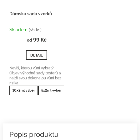
Dámská sada vzorků
Průměrné
hodnocení
Skladem
(>5 ks)
produktu
99 Kč
je
od
5,0
z
DETAIL
5
hvězdiček.
Nevíš, kterou vůni vybrat?
Objev výhodné sady testerů a
najdi svou dokonalou vůni bez
rizika.
10x2ml výběr
5x2ml výběr
10x2ml nejprodávanější
5x2ml nejprodá