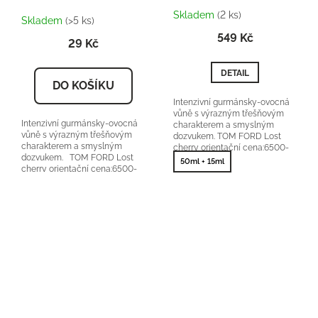
Průměrné
Skladem
(2 ks)
hodnocení
Skladem
(>5 ks)
produktu
549 Kč
29 Kč
je
5,0
z
DETAIL
5
DO KOŠÍKU
hvězdiček.
Intenzivní gurmánsky-ovocná
vůně s výrazným třešňovým
Intenzivní gurmánsky-ovocná
charakterem a smyslným
vůně s výrazným třešňovým
dozvukem. TOM FORD Lost
charakterem a smyslným
cherry orientační cena:6500-
dozvukem. TOM FORD Lost
9000Kč/100ml 25 % vonné
50ml + 15ml
cherry orientační cena:6500-
esence
9000Kč/100ml 25 % vonné...