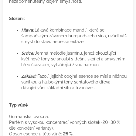
nezapomenutelný dojem smyslnosti.
Složení:
Hlava:
Lákavá kombinace mandlí, která se
šampaňským závanem burgundského vína, uvádí váš
smysl do stavu nebeské extáze.
Srdce:
Jemná melodie jasmínu, jehož okouzlující
květinové tóny se snoubí s třešní, skořicí a smyslným
hřebíčkovcem, vytvářející živou harmonii.
Základ:
Fazolí, jejichž opojná esence se mísí s něžnou
vanilkou a hlubokými tóny santalového dřeva,
dávající vůni základní sílu a trvanlivost.
Typ vůně
Gurmánská, ovocná.
Parfém s vysokou koncentrací vonných složek (20–30 %
dle konkrétní varianty).
Obsah esence u této vůně:
25 %.