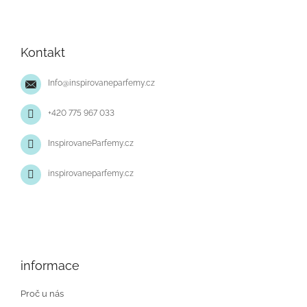
Z
á
p
Kontakt
a
t
Info
@
inspirovaneparfemy.cz
í
+420 775 967 033
InspirovaneParfemy.cz
inspirovaneparfemy.cz
informace
Proč u nás