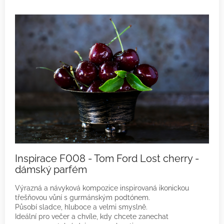
Inspirace F008 - Tom Ford Lost cherry -
dámský parfém
Výrazná a návyková kompozice inspirovaná ikonickou
třešňovou vůní s gurmánským podtónem.
Působí sladce, hluboce a velmi smyslně.
Ideální pro večer a chvíle, kdy chcete zanechat