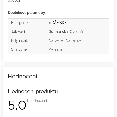
období.
Doplňkové parametry
Kategorie
:
♀️DÁMSKÉ
Jak voní
:
Gurmánská, Ovocná
Kdy nosit
:
Na večer, Na rande
Síla vůně
:
Výrazná
Hodnocení produktu
5,0
Průměrné
1 hodnocení
hodnocení
produktu
je
5,0