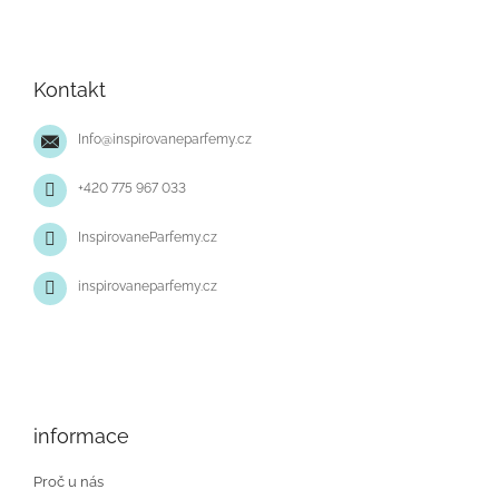
Z
á
p
Kontakt
a
t
Info
@
inspirovaneparfemy.cz
í
+420 775 967 033
InspirovaneParfemy.cz
inspirovaneparfemy.cz
informace
Proč u nás