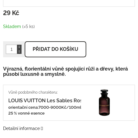
29 Kč
Měrná
cena:
Skladem
(>5 ks)
PŘIDAT DO KOŠÍKU
Výrazná, florientální vůně spojující růži a dřevy, která
působí luxusně a smyslně.
LOUIS VUITTON Les Sables Roses
orientační cena:7000-9000Kč/100ml
25 % vonné esence
Detailní informace