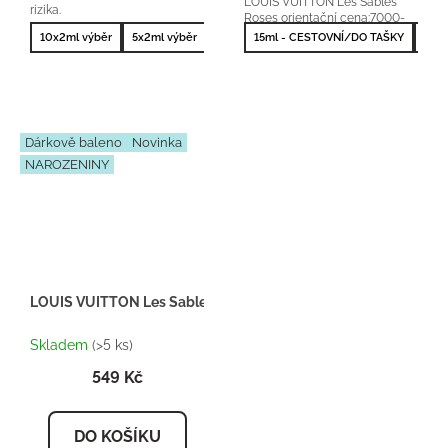
LOUIS VUITTON Les Sables
rizika.
Roses orientační cena:7000-
9000Kč/100ml 25 %...
10x2ml výběr
5x2ml výběr
10x2ml nejprodávanější
15ml - CESTOVNÍ/DO TAŠKY
5x2ml nejprodá
50m
Dárkově baleno
Novinka
NAROZENINY
LOUIS VUITTON Les Sables Roses - Inspirace U090 - Dárkový 
Skladem
(>5 ks)
549 Kč
DO KOŠÍKU