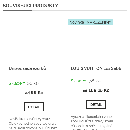
SOUVISEJÍCÍ PRODUKTY
Novinka
NAROZENINY
Unisex sada vzorků
LOUIS VUITTON Les Sables Ros
Průměrné
Skladem
(>5 ks)
hodnocení
Skladem
(>5 ks)
produktu
169,15 Kč
od
99 Kč
je
od
5,0
z
DETAIL
DETAIL
5
hvězdiček.
Výrazná, florientální vůně
Nevíš, kterou vůni vybrat?
spojující růži a dřevy, která
Objev výhodné sady testerů a
působí luxusně a smyslně.
najdi svou dokonalou vůni bez