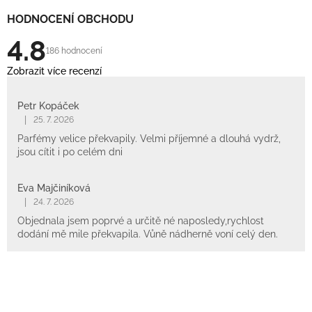
HODNOCENÍ OBCHODU
4.8
186 hodnocení
Zobrazit více recenzí
Petr Kopáček
|
25. 7. 2026
Parfémy velice překvapily. Velmi příjemné a dlouhá vydrž,
jsou cítit i po celém dni
Eva Majčiníková
|
24. 7. 2026
Objednala jsem poprvé a určitě né naposledy,rychlost
dodání mě mile překvapila. Vůně nádherně voní celý den.