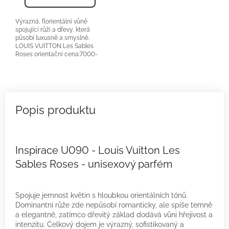
Výrazná, florientální vůně
spojující růži a dřevy, která
působí luxusně a smyslně.
LOUIS VUITTON Les Sables
Roses orientační cena:7000-
9000Kč/100ml 25 %...
Inspirace U090 - Louis Vuitton Les
Sables Roses - unisexový parfém
Spojuje jemnost květin s hloubkou orientálních tónů.
Dominantní růže zde nepůsobí romanticky, ale spíše temně
a elegantně, zatímco dřevitý základ dodává vůni hřejivost a
intenzitu. Celkový dojem je výrazný, sofistikovaný a