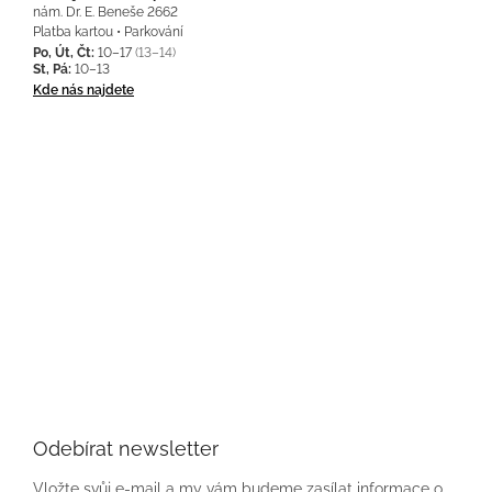
nám. Dr. E. Beneše 2662
Platba kartou • Parkování
Po, Út, Čt:
10–17
(13–14)
St, Pá:
10–13
Kde nás najdete
Odebírat newsletter
Vložte svůj e-mail a my vám budeme zasílat informace o