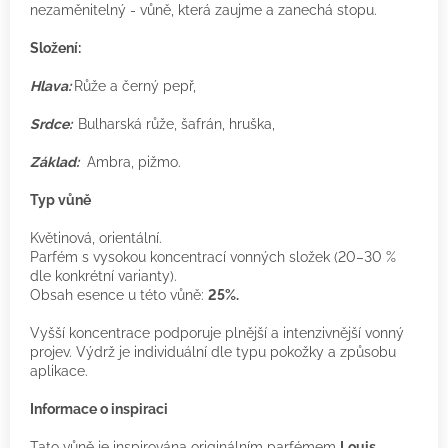
nezaměnitelný - vůně, která zaujme a zanechá stopu.
Složení:
Hlava:
Růže a černý pepř,
Srdce:
Bulharská růže, šafrán, hruška,
Základ:
Ambra, pižmo.
Typ vůně
Květinová, orientální.
Parfém s vysokou koncentrací vonných složek (20–30 %
dle konkrétní varianty).
Obsah esence u této vůně:
25%.
Vyšší koncentrace podporuje plnější a intenzivnější vonný
projev. Výdrž je individuální dle typu pokožky a způsobu
aplikace.
Informace o inspiraci
Tato vůně je inspirována originálním parfémem
Louis