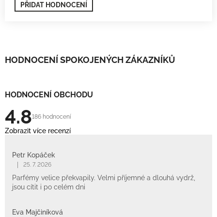
PŘIDAT HODNOCENÍ
HODNOCENÍ SPOKOJENÝCH ZÁKAZNÍKŮ
HODNOCENÍ OBCHODU
4.8
186 hodnocení
Zobrazit více recenzí
Petr Kopáček
|
25. 7. 2026
Parfémy velice překvapily. Velmi příjemné a dlouhá vydrž,
jsou cítit i po celém dni
Eva Majčiníková