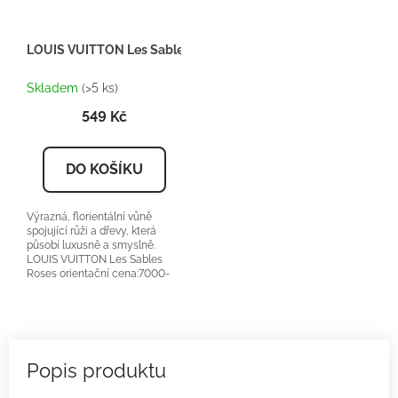
LOUIS VUITTON Les Sables Roses - Inspirace U090 - Dárkový 
Skladem
(>5 ks)
549 Kč
DO KOŠÍKU
Výrazná, florientální vůně
spojující růži a dřevy, která
působí luxusně a smyslně.
LOUIS VUITTON Les Sables
Roses orientační cena:7000-
9000Kč/100ml 25 %...