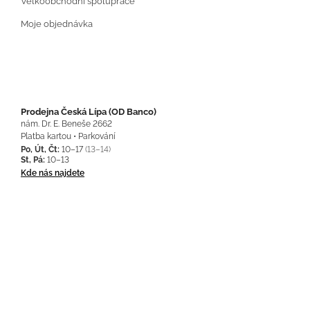
Velkoobchodní spolupráce
Moje objednávka
Prodejna Česká Lípa (OD Banco)
nám. Dr. E. Beneše 2662
Platba kartou • Parkování
Po, Út, Čt:
10–17
(13–14)
St, Pá:
10–13
Kde nás najdete