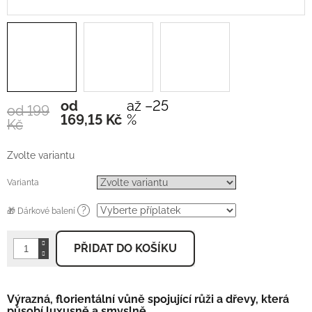
od
až –25
od 199
Měrná
169,15 Kč
%
Kč
cena:
Zvolte variantu
Varianta
?
🎁 Dárkové balení
PŘIDAT DO KOŠÍKU
Výrazná, florientální vůně spojující růži a dřevy, která
působí luxusně a smyslně.