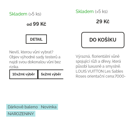
Průměrné
Skladem
(>5 ks)
hodnocení
Skladem
(>5 ks)
produktu
29 Kč
99 Kč
je
od
5,0
z
DO KOŠÍKU
DETAIL
5
hvězdiček.
Nevíš, kterou vůni vybrat?
Výrazná, florientální vůně
Objev výhodné sady testerů a
spojující růži a dřevy, která
najdi svou dokonalou vůni bez
působí luxusně a smyslně.
rizika.
LOUIS VUITTON Les Sables
10x2ml výběr
5x2ml výběr
10x2ml nejprodávanější
5x2ml nejprodá
Roses orientační cena:7000-
9000Kč/100ml 25 %...
Dárkově baleno
Novinka
NAROZENINY