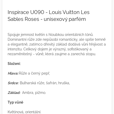
Inspirace U090 - Louis Vuitton Les
Sables Roses - unisexový parfém
Spojuje jemnost květin s hloubkou orientálních tónů.
Dominantní růže zde nepůsobí romanticky, ale spíše temně
a elegantně, zatímco dřevitý základ dodává vůni hřejivost a
intenzitu. Celkový dojem je výrazný, sofistikovaný a
nezaměnitelný - vůně, která zaujme a zanechá stopu.
Složení:
Hlava:
Růže a černý pepř,
Srdce:
Bulharská růže, šafrán, hruška,
Základ:
Ambra, pižmo.
Typ vůně
Květinová, orientální.