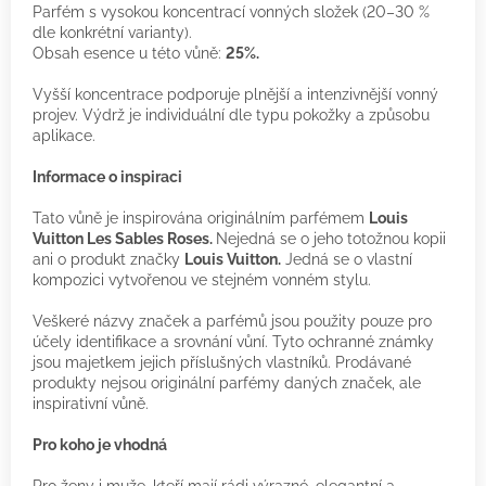
Parfém s vysokou koncentrací vonných složek (20–30 %
dle konkrétní varianty).
Obsah esence u této vůně:
25%.
Vyšší koncentrace podporuje plnější a intenzivnější vonný
projev. Výdrž je individuální dle typu pokožky a způsobu
aplikace.
Informace o inspiraci
Tato vůně je inspirována originálním parfémem
Louis
Vuitton Les Sables Roses.
Nejedná se o jeho totožnou kopii
ani o produkt značky
Louis Vuitton.
Jedná se o vlastní
kompozici vytvořenou ve stejném vonném stylu.
Veškeré názvy značek a parfémů jsou použity pouze pro
účely identifikace a srovnání vůní. Tyto ochranné známky
jsou majetkem jejich příslušných vlastníků. Prodávané
produkty nejsou originální parfémy daných značek, ale
inspirativní vůně.
Pro koho je vhodná
Pro ženy i muže, kteří mají rádi výrazné, elegantní a