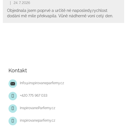
|
24. 7. 2026
Objednala jsem poprvé a určitě né naposledy,rychlost
dodání mě mile překvapila. Vůně nádherně voní celý den.
Z
á
p
Kontakt
a
t
Info
@
inspirovaneparfemy.cz
í
+420 775 967 033
InspirovaneParfemy.cz
inspirovaneparfemy.cz