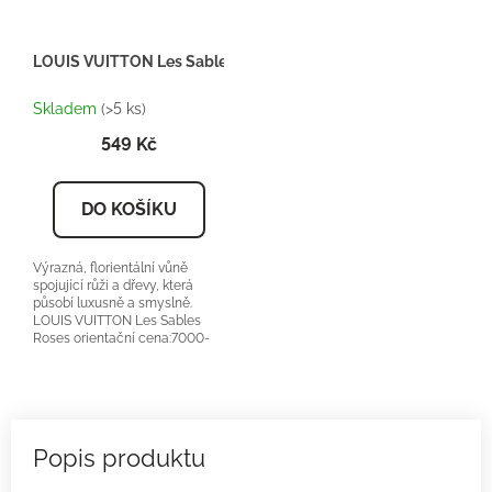
LOUIS VUITTON Les Sables Roses - Inspirace U090 - Dárkový 
Skladem
(>5 ks)
549 Kč
DO KOŠÍKU
Výrazná, florientální vůně
spojující růži a dřevy, která
působí luxusně a smyslně.
LOUIS VUITTON Les Sables
Roses orientační cena:7000-
9000Kč/100ml 25 %...