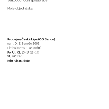
Velkoobchodní spolupráce
Moje objednávka
Prodejna Česká Lípa (OD Banco)
nám. Dr. E. Beneše 2662
Platba kartou • Parkování
Po, Út, Čt:
10–17
(13–14)
St, Pá:
10–13
Kde nás najdete