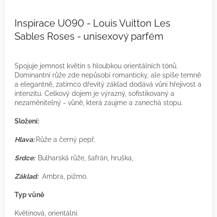
Inspirace U090 - Louis Vuitton Les
Sables Roses - unisexový parfém
Spojuje jemnost květin s hloubkou orientálních tónů.
Dominantní růže zde nepůsobí romanticky, ale spíše temně
a elegantně, zatímco dřevitý základ dodává vůni hřejivost a
intenzitu. Celkový dojem je výrazný, sofistikovaný a
nezaměnitelný - vůně, která zaujme a zanechá stopu.
Složení:
Hlava:
Růže a černý pepř,
Srdce:
Bulharská růže, šafrán, hruška,
Základ:
Ambra, pižmo.
Typ vůně
Květinová, orientální.