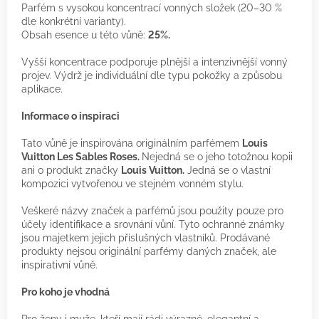
Parfém s vysokou koncentrací vonných složek (20–30 %
dle konkrétní varianty).
Obsah esence u této vůně:
25%.
Vyšší koncentrace podporuje plnější a intenzivnější vonný
projev. Výdrž je individuální dle typu pokožky a způsobu
aplikace.
Informace o inspiraci
Tato vůně je inspirována originálním parfémem
Louis
Vuitton Les Sables Roses.
Nejedná se o jeho totožnou kopii
ani o produkt značky
Louis Vuitton.
Jedná se o vlastní
kompozici vytvořenou ve stejném vonném stylu.
Veškeré názvy značek a parfémů jsou použity pouze pro
účely identifikace a srovnání vůní. Tyto ochranné známky
jsou majetkem jejich příslušných vlastníků. Prodávané
produkty nejsou originální parfémy daných značek, ale
inspirativní vůně.
Pro koho je vhodná
Pro ženy i muže, kteří mají rádi výrazné, elegantní a