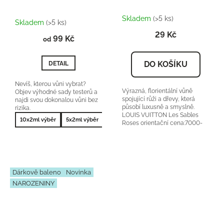
Průměrné
Skladem
(>5 ks)
hodnocení
Skladem
(>5 ks)
produktu
29 Kč
99 Kč
je
od
5,0
z
DO KOŠÍKU
DETAIL
5
hvězdiček.
Nevíš, kterou vůni vybrat?
Výrazná, florientální vůně
Objev výhodné sady testerů a
spojující růži a dřevy, která
najdi svou dokonalou vůni bez
působí luxusně a smyslně.
rizika.
LOUIS VUITTON Les Sables
10x2ml výběr
5x2ml výběr
10x2ml nejprodávanější
5x2ml nejprodá
Roses orientační cena:7000-
9000Kč/100ml 25 %...
Dárkově baleno
Novinka
NAROZENINY