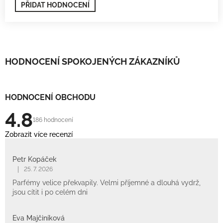
PŘIDAT HODNOCENÍ
HODNOCENÍ SPOKOJENÝCH ZÁKAZNÍKŮ
HODNOCENÍ OBCHODU
4.8
186 hodnocení
Zobrazit více recenzí
Petr Kopáček
|
25. 7. 2026
Parfémy velice překvapily. Velmi příjemné a dlouhá vydrž,
jsou cítit i po celém dni
Eva Majčiníková