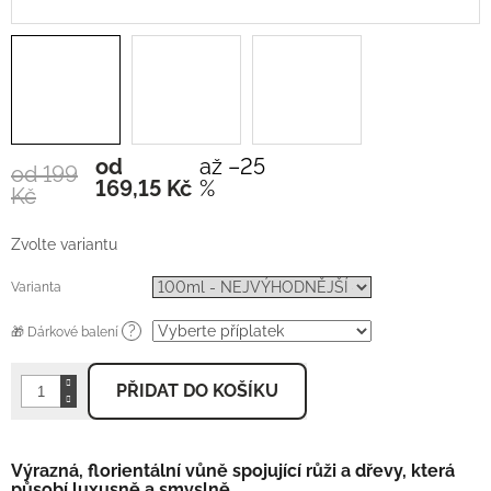
od
až –25
od 199
Měrná
169,15 Kč
%
Kč
cena:
Zvolte variantu
Varianta
?
🎁 Dárkové balení
PŘIDAT DO KOŠÍKU
Výrazná, florientální vůně spojující růži a dřevy, která
působí luxusně a smyslně.