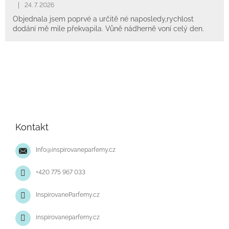
|
24. 7. 2026
Objednala jsem poprvé a určitě né naposledy,rychlost
dodání mě mile překvapila. Vůně nádherně voní celý den.
Z
á
p
Kontakt
a
t
Info
@
inspirovaneparfemy.cz
í
+420 775 967 033
InspirovaneParfemy.cz
inspirovaneparfemy.cz