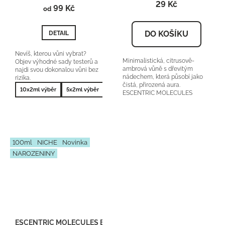
29 Kč
99 Kč
je
od
5,0
z
DO KOŠÍKU
DETAIL
5
hvězdiček.
Nevíš, kterou vůni vybrat?
Minimalistická, citrusově-
Objev výhodné sady testerů a
ambrová vůně s dřevitým
najdi svou dokonalou vůni bez
nádechem, která působí jako
rizika.
čistá, přirozená aura.
10x2ml výběr
5x2ml výběr
10x2ml nejprodávanější
5x2ml nejprodá
ESCENTRIC MOLECULES
Escentric 01 orientační cena:...
100ml
NICHE
Novinka
NAROZENINY
ESCENTRIC MOLECULES Escentric 01 - Inspirace U099