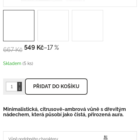
549 Kč
–17 %
667 Kč
Měrná
cena:
Skladem
(5 ks)
PŘIDAT DO KOŠÍKU
Minimalistická, citrusově-ambrová vůně s dřevitým
nádechem, která působí jako čistá, přirozená aura.