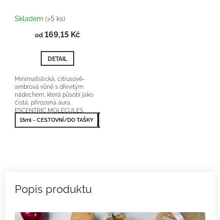
Skladem
(>5 ks)
169,15 Kč
od
DETAIL
Minimalistická, citrusově-
ambrová vůně s dřevitým
nádechem, která působí jako
čistá, přirozená aura.
ESCENTRIC MOLECULES
Escentric 01 orientační cena:...
15ml - CESTOVNÍ/DO TAŠKY
50ml - NEJPRODÁVANĚJŠÍ
100ml - NEJV