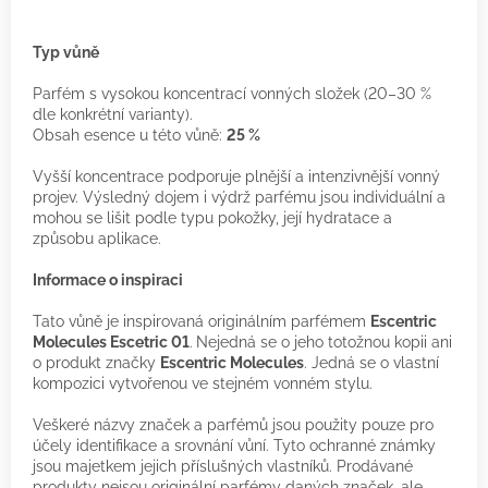
Typ vůně
Parfém s vysokou koncentrací vonných složek (20–30 %
dle konkrétní varianty).
Obsah esence u této vůně:
25 %
Vyšší koncentrace podporuje plnější a intenzivnější vonný
projev. Výsledný dojem i výdrž parfému jsou individuální a
mohou se lišit podle typu pokožky, její hydratace a
způsobu aplikace.
Informace o inspiraci
Tato vůně je inspirovaná originálním parfémem
Escentric
Molecules Escetric 01
.
Nejedná se o jeho totožnou kopii ani
o produkt značky
Escentric Molecules
. Jedná se o vlastní
kompozici vytvořenou ve stejném vonném stylu.
Veškeré názvy značek a parfémů jsou použity pouze pro
účely identifikace a srovnání vůní. Tyto ochranné známky
jsou majetkem jejich příslušných vlastníků. Prodávané
produkty nejsou originální parfémy daných značek, ale