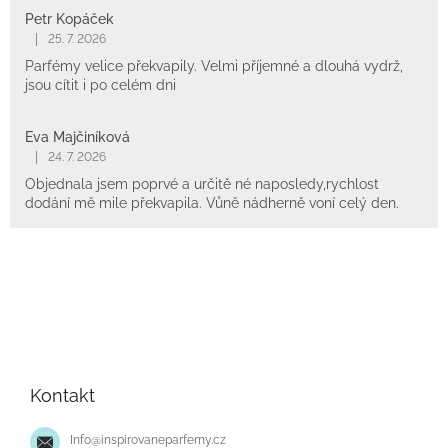
Petr Kopáček
|
25. 7. 2026
Parfémy velice překvapily. Velmi příjemné a dlouhá vydrž,
jsou cítit i po celém dni
Eva Majčiníková
|
24. 7. 2026
Objednala jsem poprvé a určitě né naposledy,rychlost
dodání mě mile překvapila. Vůně nádherně voní celý den.
Z
á
p
Kontakt
a
t
Info
@
inspirovaneparfemy.cz