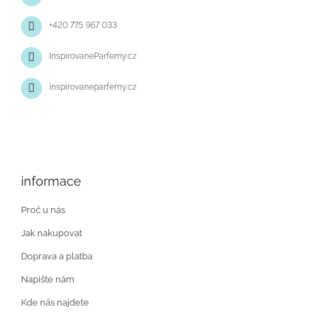
í
+420 775 967 033
InspirovaneParfemy.cz
inspirovaneparfemy.cz
informace
Proč u nás
Jak nakupovat
Doprava a platba
Napište nám
Kde nás najdete