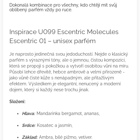
Dokonalá kombinace pro všechny, kdo chtějí mít svůj
oblíbený parfém vždy po ruce.
Inspirace U099 Escentric Molecules
Escentric 01 – unisex parfém
Je naprosto jedinečná svou jedoduchostí. Nejde o klasický
parfém s výraznými tóny, ale o jemnou, čistou kompozici,
která se propojí s pokožkou a vytvoří osobitou vůni na míru.
Působí lehce dřevitě, hebce ambrově a velmi přirozeně -
jako vůně čisté kůže s nenápadným, ale přitažlivým
efektem. Výsledkem je elegantní, nenucený a moderní
dojem, který si každý nese trochu jinak.
Složení:
Hlava:
Mandarinka bergamot, ananas,
Srdce:
Kosatec a jasmín,
Základ:
Ambra, bílé pižmo, vetiver.