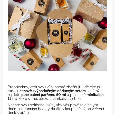
Pro všechny, kteří svou vůni prostě zbožňují. Udělejte (si)
radost
cenově zvýhodněným dárkovým setem
, v němž
najdete
plné balení parfému 50 ml
a praktické
minibalení
15 ml
, které si můžete vzít kamkoliv s sebou.
Nechte svou oblíbenou vůni, aby vás provázela celým
dnem, od ranního beauty rituálu v koupelně až po večerní
drink s přáteli.