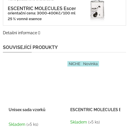
ESCENTRIC MOLECULES Escentric 01
orientační cena: 3000-400Kč/100 ml
25 % vonné esence
Detailní informace
SOUVISEJÍCÍ PRODUKTY
NICHE
Novinka
Unisex sada vzorků
ESCENTRIC MOLECULES Escentri
Průměrné
Skladem
(>5 ks)
hodnocení
Skladem
(>5 ks)
produktu