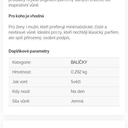
inspirativní vůně.
Pro koho je vhodná
Pro ženy i muže, kteří preferují minimalistické, čisté a
nevtíravé vůně. Ideální pro ty, kteří nechtějí klasický parfém,
ale spíš přirozený, osobní podpis,
Doplňkové parametry
Kategorie
:
BALÍČKY
Hmotnost
:
0.292 kg
Jak voní
:
Svěží
Kdy nosit
:
Na den
Síla vůně
:
Jemná