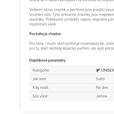
Jedná se o vlastní kompozici vytvořenou ve stejné
Veškeré názvy značek a parfémů jsou použity pouze
srovnání vůní. Tyto ochranné známky jsou majetkem
vlastníků. Prodávané produkty nejsou originální p
inspirativní vůně.
Pro koho je vhodná
Pro ženy i muže, kteří preferují minimalistické, čisté
pro ty, kteří nechtějí klasický parfém, ale spíš přir
Doplňkové parametry
Kategorie
:
⚤ UNISE
Jak voní
:
Svěží
Kdy nosit
:
Na den
Síla vůně
:
Jemná