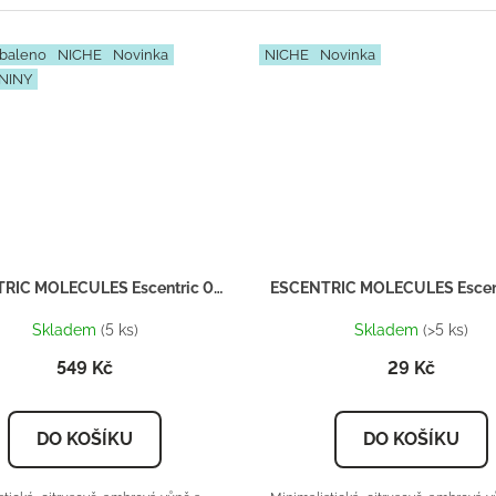
baleno
NICHE
Novinka
NICHE
Novinka
NINY
ESCENTRIC MOLECULES Escentric 01 - Inspirace U099 - Dárkový balíček
Skladem
(5 ks)
Skladem
(>5 ks)
549 Kč
29 Kč
DO KOŠÍKU
DO KOŠÍKU