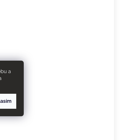
ebu a
a
lasím