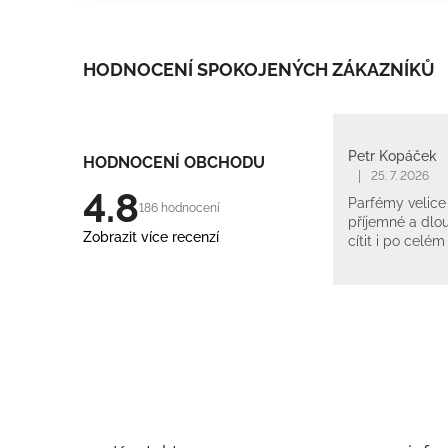
HODNOCENÍ SPOKOJENÝCH ZÁKAZNÍKŮ
Petr Kopáček
HODNOCENÍ OBCHODU
|
25. 7. 2026
4.8
Parfémy velice 
186 hodnocení
příjemné a dlou
Zobrazit více recenzí
cítit i po celém
Z
á
p