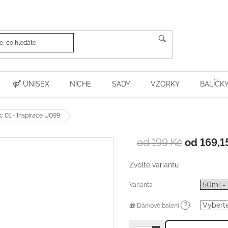
HLEDAT
⚤ UNISEX
NICHE
SADY
VZORKY
BALÍČK
01 - Inspirace U099
od 199 Kč
od
169,1
Zvolte variantu
Varianta
?
🎁 Dárkové balení