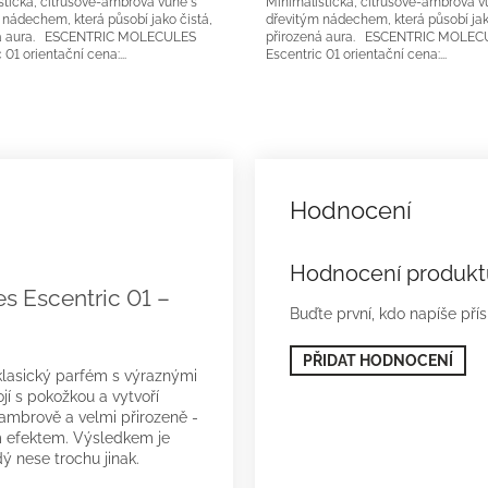
stická, citrusově-ambrová vůně s
Minimalistická, citrusově-ambrová v
 nádechem, která působí jako čistá,
dřevitým nádechem, která působí jak
ná aura. ESCENTRIC MOLECULES
přirozená aura. ESCENTRIC MOLEC
rodávanější
5x2ml nejprodávanější
 01 orientační cena:...
Escentric 01 orientační cena:...
Hodnocení produkt
s Escentric 01 –
Buďte první, kdo napíše pří
PŘIDAT HODNOCENÍ
klasický parfém s výraznými
jí s pokožkou a vytvoří
 ambrově a velmi přirozeně -
m efektem. Výsledkem je
ý nese trochu jinak.