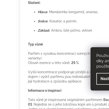
Složení:
Hlava:
Mandarinka bergamot, ananas,
Srdce:
Kosatec a jasmín,
Základ:
Ambra, bílé pižmo, vetiver.
Typ vůně
Parfém s vysokou koncentrací vonných složek (20–
Použív
varianty).
díky a
Obsah esence u této vůně:
25 %
použit
Vyšší koncentrace podporuje plnější a intenzivnějš
dojem i výdrž parfému jsou individuální a mohou se
Nast
její hydratace a způsobu aplikace.
Informace o inspiraci
Tato vůně je inspirovaná originálním parfémem
Esc
01
.
Nejedná se o jeho totožnou kopii ani o produkt