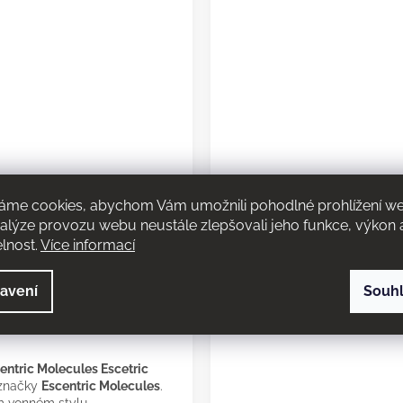
30 % dle konkrétní
áme cookies, abychom Vám umožnili pohodlné prohlížení w
nalýze provozu webu neustále zlepšovali jeho funkce, výkon 
elnost.
Více informací
í vonný projev. Výsledný
 lišit podle typu pokožky,
avení
Souh
entric Molecules Escetric
 značky
Escentric Molecules
.