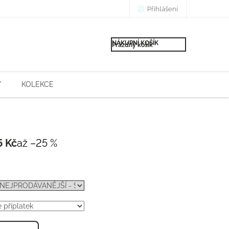
Přihlášení
NÁKUPNÍ KOŠÍK
Prázdný košík
Y
KOLEKCE
5 Kč
až –25 %
Měrná
cena: