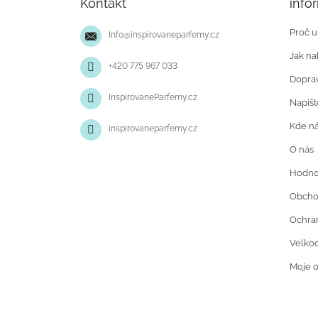
Kontakt
info
a
t
Proč u
Info
@
inspirovaneparfemy.cz
í
Jak na
+420 775 967 033
Doprav
InspirovaneParfemy.cz
Napiš
Kde ná
inspirovaneparfemy.cz
O nás
Hodno
Obcho
Ochran
Velko
Moje 