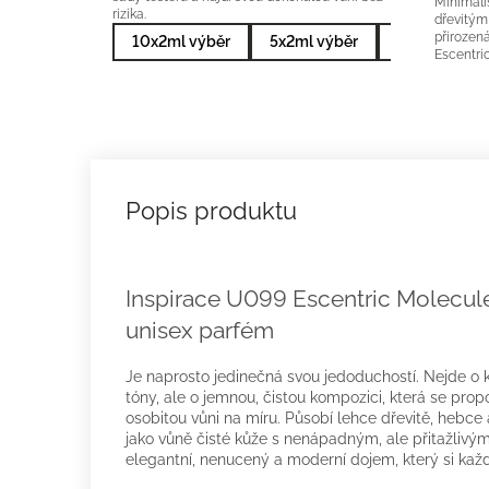
Minimali
rizika.
dřevitým
přiroze
10x2ml výběr
5x2ml výběr
10x2ml nejp
Escentric
Inspirace U099 Escentric Molecule
unisex parfém
Je naprosto jedinečná svou jedoduchostí. Nejde o 
tóny, ale o jemnou, čistou kompozici, která se propo
osobitou vůni na míru. Působí lehce dřevitě, hebce
jako vůně čisté kůže s nenápadným, ale přitažlivý
elegantní, nenucený a moderní dojem, který si každ