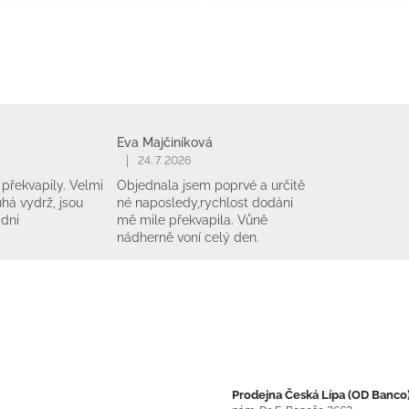
Eva Majčiníková
|
24. 7. 2026
překvapily. Velmi
Objednala jsem poprvé a určitě
há vydrž, jsou
né naposledy,rychlost dodání
 dni
mě mile překvapila. Vůně
nádherně voní celý den.
Prodejna Česká Lípa (OD Banco