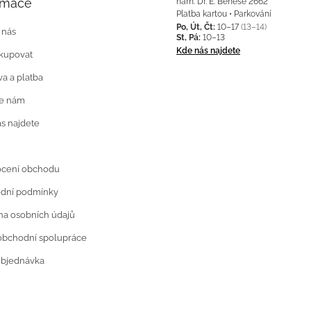
rmace
nám. Dr. E. Beneše 2662
Platba kartou • Parkování
Po, Út, Čt:
10–17
(13–14)
 nás
St, Pá:
10–13
Kde nás najdete
kupovat
a a platba
te nám
s najdete
cení obchodu
dní podmínky
a osobních údajů
obchodní spolupráce
objednávka