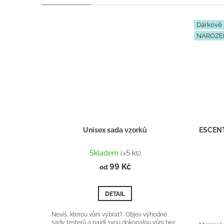
Dárkově 
NAROZE
Unisex sada vzorků
Průměrné
hodnocení
Skladem
(>5 ks)
produktu
99 Kč
od
je
5,0
z
DETAIL
5
hvězdiček.
Nevíš, kterou vůni vybrat? Objev výhodné
sady testerů a najdi svou dokonalou vůni bez