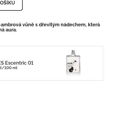
KOŠÍKU
vě-ambrová vůně s dřevitým nádechem, která
ná aura.
 Escentric 01
Kč/100 ml