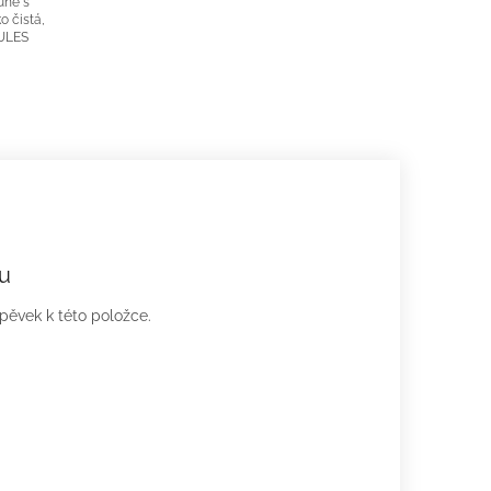
ůně s
o čistá,
ULES
u
spěvek k této položce.