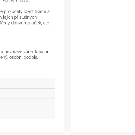
m vonném stylu.
 pro účely identifikace a
 jejich příslušných
arfémy daných značek, ale
 a nevtíravé vůně. Ideální
ozený, osobní podpis,
X