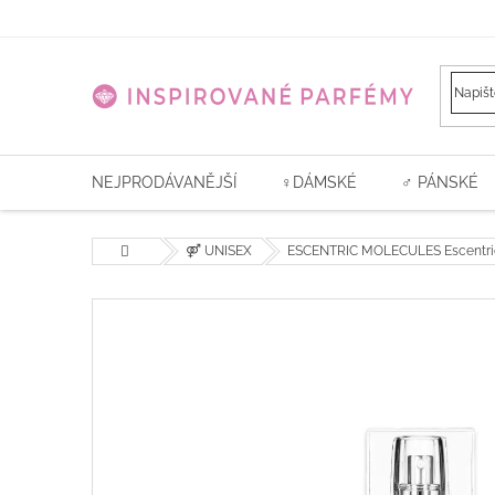
Přejít
na
obsah
NEJPRODÁVANĚJŠÍ
♀️DÁMSKÉ
♂ PÁNSKÉ
Domů
⚤ UNISEX
ESCENTRIC MOLECULES Escentric 