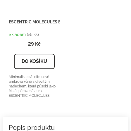
ESCENTRIC MOLECULES Escentric 01 - Inspirace U099 - Teste
Skladem
(>5 ks)
29 Kč
DO KOŠÍKU
Minimalistická, citrusově-
ambrová vůně s dřevitým
nádechem, která působí jako
čistá, přirozená aura.
ESCENTRIC MOLECULES
Escentric 01 orientační cena:...