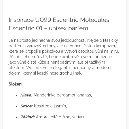
Inspirace U099 Escentric Molecules
Escentric 01 – unisex parfém
Je naprosto jedinečná svou jedoduchostí. Nejde o klasický
parfém s výraznými tóny, ale o jemnou, čistou kompozici,
která se propojí s pokožkou a vytvoří osobitou vůni na míru.
Působí lehce dřevitě, hebce ambrově a velmi přirozeně -
jako vůně čisté kůže s nenápadným, ale přitažlivým
efektem. Výsledkem je elegantní, nenucený a moderní
dojem, který si každý nese trochu jinak.
Složení:
Hlava:
Mandarinka bergamot, ananas,
Srdce:
Kosatec a jasmín,
Základ:
Ambra, bílé pižmo, vetiver.