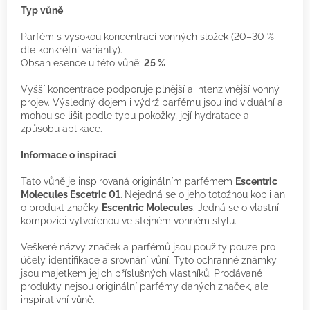
Typ vůně
Parfém s vysokou koncentrací vonných složek (20–30 %
dle konkrétní varianty).
Obsah esence u této vůně:
25 %
Vyšší koncentrace podporuje plnější a intenzivnější vonný
projev. Výsledný dojem i výdrž parfému jsou individuální a
mohou se lišit podle typu pokožky, její hydratace a
způsobu aplikace.
Informace o inspiraci
Tato vůně je inspirovaná originálním parfémem
Escentric
Molecules Escetric 01
.
Nejedná se o jeho totožnou kopii ani
o produkt značky
Escentric Molecules
. Jedná se o vlastní
kompozici vytvořenou ve stejném vonném stylu.
Veškeré názvy značek a parfémů jsou použity pouze pro
účely identifikace a srovnání vůní. Tyto ochranné známky
jsou majetkem jejich příslušných vlastníků. Prodávané
produkty nejsou originální parfémy daných značek, ale
inspirativní vůně.