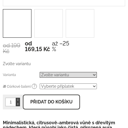
od
až –25
od 199
Měrná
169,15 Kč
%
Kč
cena:
Zvolte variantu
Varianta
?
🎁 Dárkové balení
PŘIDAT DO KOŠÍKU
Minimalistická, citrusově-ambrová vůně s dřevitým
nádechem, která působí jako čistá, přirozená aura.