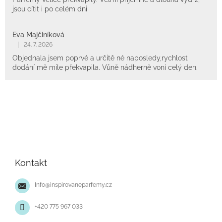
jsou cítit i po celém dni
Eva Majčiníková
|
24. 7. 2026
Objednala jsem poprvé a určitě né naposledy,rychlost
dodání mě mile překvapila. Vůně nádherně voní celý den.
Z
á
p
Kontakt
a
t
Info
@
inspirovaneparfemy.cz
í
+420 775 967 033