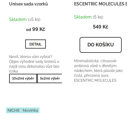
Unisex sada vzorků
ESCENTRIC MOLECULES Escentri
Průměrné
Skladem
(5 ks)
hodnocení
Skladem
(>5 ks)
produktu
549 Kč
99 Kč
je
od
5,0
z
DO KOŠÍKU
DETAIL
5
hvězdiček.
Nevíš, kterou vůni vybrat?
Minimalistická, citrusově-
Objev výhodné sady testerů a
ambrová vůně s dřevitým
najdi svou dokonalou vůni bez
nádechem, která působí jako
rizika.
čistá, přirozená aura.
10x2ml výběr
5x2ml výběr
10x2ml nejprodávanější
5x2ml nejprodá
ESCENTRIC MOLECULES
Escentric 01 orientační cena:...
NICHE
Novinka