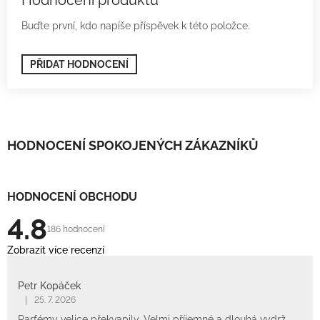
Buďte první, kdo napíše příspěvek k této položce.
PŘIDAT HODNOCENÍ
HODNOCENÍ SPOKOJENÝCH ZÁKAZNÍKŮ
HODNOCENÍ OBCHODU
4.8
186 hodnocení
Zobrazit více recenzí
Petr Kopáček
|
25. 7. 2026
Parfémy velice překvapily. Velmi příjemné a dlouhá vydrž,