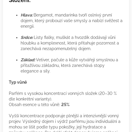
Složení:
Hlava:
Bergamot, mandarinka tvoří oslnivý první
dojem, který probouzí vaše smysly a nabízí svěžest a
energii.
Srdce:
Listy fialky, muškát a hvozdík dodávají vůni
hloubku a komplexnost, která přitahuje pozornost a
zanechává nezapomenutelný dojem.
Základ:
Vetiver, pačule a kůže vytvářejí smyslnou a
přitažlivou základnu, která zanechává stopy
elegance a síly.
Typ vůně
Parfém s vysokou koncentrací vonných složek (20–30 %
dle konkrétní varianty).
Obsah esence u této vůně:
25%
Vyšší koncentrace podporuje plnější a intenzivnější vonný
projev. Výsledný dojem i výdrž parfému jsou individuální a
mohou se lišit podle typu pokožky, její hydratace a