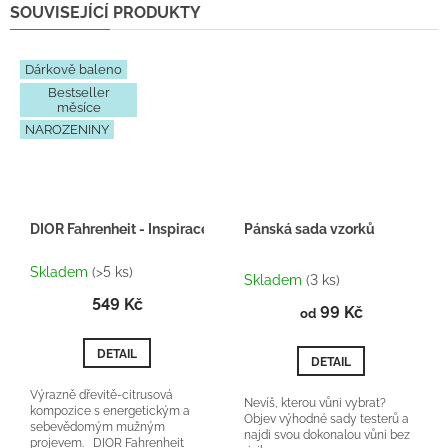
SOUVISEJÍCÍ PRODUKTY
Dárkově baleno
Bestseller
měsíce
NAROZENINY
DIOR Fahrenheit - Inspirace H102 - Dárkový balíček
Pánská sada vzorků
Průměrné
Skladem
(>5 ks)
hodnocení
Skladem
(3 ks)
produktu
549 Kč
99 Kč
je
od
5,0
z
DETAIL
DETAIL
5
hvězdiček.
Výrazně dřevitě-citrusová
Nevíš, kterou vůni vybrat?
kompozice s energetickým a
Objev výhodné sady testerů a
sebevědomým mužným
najdi svou dokonalou vůni bez
projevem. DIOR Fahrenheit