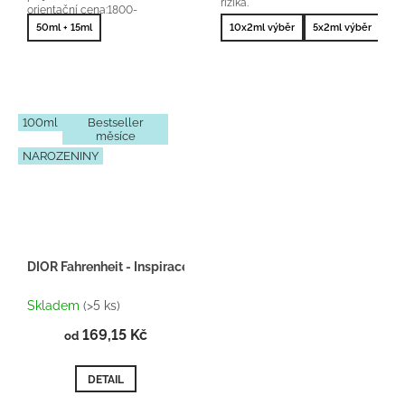
rizika.
orientační cena:1800-
2600Kč/100ml 25 % vonné
50ml + 15ml
10x2ml výběr
5x2ml výběr
10
esence
100ml
Bestseller
měsíce
NAROZENINY
DIOR Fahrenheit - Inspirace H102
Skladem
(>5 ks)
169,15 Kč
od
DETAIL