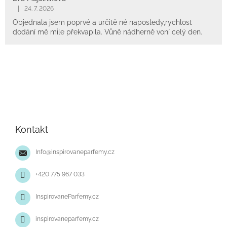
|
24. 7. 2026
Objednala jsem poprvé a určitě né naposledy,rychlost
dodání mě mile překvapila. Vůně nádherně voní celý den.
Z
á
p
Kontakt
a
t
Info
@
inspirovaneparfemy.cz
í
+420 775 967 033
InspirovaneParfemy.cz
inspirovaneparfemy.cz