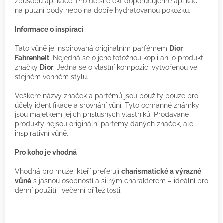
způsobu aplikace. Pro delší efekt doporučujeme aplikaci
na pulzní body nebo na dobře hydratovanou pokožku.
Informace o inspiraci
Tato vůně je inspirovaná originálním parfémem
Dior
Fahrenheit
. Nejedná se o jeho totožnou kopii ani o produkt
značky
Dior
. Jedná se o vlastní kompozici vytvořenou ve
stejném vonném stylu.
Veškeré názvy značek a parfémů jsou použity pouze pro
účely identifikace a srovnání vůní. Tyto ochranné známky
jsou majetkem jejich příslušných vlastníků. Prodávané
produkty nejsou originální parfémy daných značek, ale
inspirativní vůně.
Pro koho je vhodná
Vhodná pro muže, kteří preferují
charismatické a výrazné
vůně
s jasnou osobností a silným charakterem – ideální pro
denní použití i večerní příležitosti.