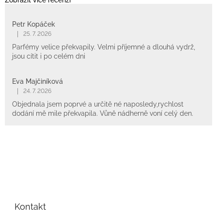
Zobrazit více recenzí
Petr Kopáček
|
25. 7. 2026
Parfémy velice překvapily. Velmi příjemné a dlouhá vydrž,
jsou cítit i po celém dni
Eva Majčiníková
|
24. 7. 2026
Objednala jsem poprvé a určitě né naposledy,rychlost
dodání mě mile překvapila. Vůně nádherně voní celý den.
Z
á
p
Kontakt
a