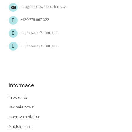
t
Info
@
inspirovaneparfemy.cz
í
+420 775 967 033
InspirovaneParfemy.cz
inspirovaneparfemy.cz
informace
Proč u nás
Jak nakupovat
Doprava a platba
Napište nám