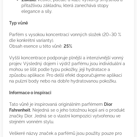
přitažlivou základnu, která zanechává stopy
elegance a síly.
Typ vůně
Parfém s vysokou koncentrací vonných složek (20–30 %
dle konkrétní varianty).
Obsah esence u této vůně:
25%
Vyšší koncentrace podporuje plnější a intenzivnější vonný
projev. Výsledný dojem i výdrž parfému jsou individuální a
mohou se lišit podle typu pokožky, její hydratace a
způsobu aplikace. Pro delší efekt doporučujeme aplikaci
na pulzní body nebo na dobře hydratovanou pokožku.
Informace o inspiraci
Tato vůně je inspirovaná originálním parfémem
Dior
Fahrenheit
. Nejedná se o jeho totožnou kopii ani o produkt
značky Dior. Jedná se o vlastní kompozici vytvořenou ve
stejném vonném stylu.
Veškeré názvy značek a parfémů jsou použity pouze pro