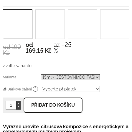
od
až –25
od 199
Měrná
169,15 Kč
%
Kč
cena:
Zvolte variantu
Varianta
?
🎁 Dárkové balení
PŘIDAT DO KOŠÍKU
Výrazně dřevitě-citrusová kompozice s energetickým a
sebevědomým mužným projevem.