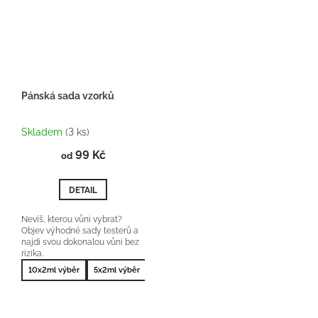
Pánská sada vzorků
Průměrné
hodnocení
Skladem
(3 ks)
produktu
99 Kč
je
od
5,0
z
DETAIL
5
hvězdiček.
Nevíš, kterou vůni vybrat?
Objev výhodné sady testerů a
najdi svou dokonalou vůni bez
rizika.
10x2ml výběr
5x2ml výběr
10x2ml nejprodávanější
5x2ml nejprodá