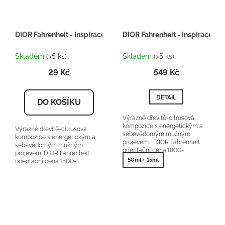
DIOR Fahrenheit - Inspirace H102 - tester 2ml
DIOR Fahrenheit - Inspirace H1
Skladem
(>5 ks)
Skladem
(>5 ks)
29 Kč
549 Kč
DETAIL
DO KOŠÍKU
Výrazně dřevitě-citrusová
kompozice s energetickým a
Výrazně dřevitě-citrusová
sebevědomým mužným
kompozice s energetickým a
projevem. DIOR Fahrenheit
sebevědomým mužným
orientační cena:1800-
projevem. DIOR Fahrenheit
2600Kč/100ml 25 % vonné
50ml + 15ml
orientační cena:1800-
esence
2600Kč/100ml 25 % vonné
esence