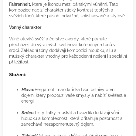
Fahrenheit,
která je ikonou mezi pánskými vůněmi. Tato
kompozice nabízí charakteristický kontrast teplých a
svěžích tónů, které působí odvážně, sofistikovaně a stylově.
Vonný charakter
Vůně otevírá svěží a čerstvé akordy, které plynule
přecházejí do výrazných květinově-kořeněných tónů v
srdci. Základní tóny dodávají kompozici hloubku, sílu a
mužský charakter vhodný pro každodenní nošení i speciální
příležitosti.
Složení:
Hlava:
Bergamot, mandarinka tvoří oslnivý první
dojem, který probouzí vaše smysly a nabízí svěžest a
energii.
Srdce:
Listy fialky, muškát a hvozdík dodávají vůni
hloubku a komplexnost, která přitahuje pozornost a
zanechává nezapomenutelný dojem.
Základ:
Vetiver, pačule a kůže vytvářejí smyslnou a