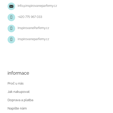
t
Info
@
inspirovaneparfemy.cz
í
+420 775 967 033
InspirovaneParfemy.cz
inspirovaneparfemy.cz
informace
Proč u nás
Jak nakupovat
Doprava a platba
Napište nám