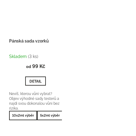
Pánská sada vzorků
Průměrné
hodnocení
Skladem
(3 ks)
produktu
99 Kč
je
od
5,0
z
DETAIL
5
hvězdiček.
Nevíš, kterou vůni vybrat?
Objev výhodné sady testerů a
najdi svou dokonalou vůni bez
rizika.
10x2ml výběr
5x2ml výběr
10x2ml nejprodávanější
5x2ml nejprodá