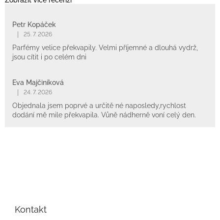
Zobrazit více recenzí
Petr Kopáček
|
25. 7. 2026
Parfémy velice překvapily. Velmi příjemné a dlouhá vydrž,
jsou cítit i po celém dni
Eva Majčiníková
|
24. 7. 2026
Objednala jsem poprvé a určitě né naposledy,rychlost
dodání mě mile překvapila. Vůně nádherně voní celý den.
Z
á
p
Kontakt
a