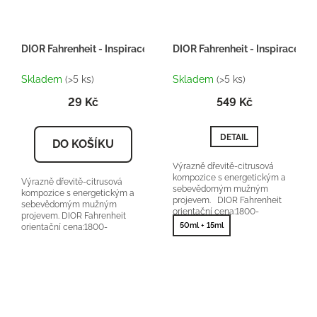
DIOR Fahrenheit - Inspirace H102 - tester 2ml
DIOR Fahrenheit - Inspirace H1
Skladem
(>5 ks)
Skladem
(>5 ks)
29 Kč
549 Kč
DETAIL
DO KOŠÍKU
Výrazně dřevitě-citrusová
kompozice s energetickým a
Výrazně dřevitě-citrusová
sebevědomým mužným
kompozice s energetickým a
projevem. DIOR Fahrenheit
sebevědomým mužným
orientační cena:1800-
projevem. DIOR Fahrenheit
2600Kč/100ml 25 % vonné
50ml + 15ml
orientační cena:1800-
esence
2600Kč/100ml 25 % vonné
esence