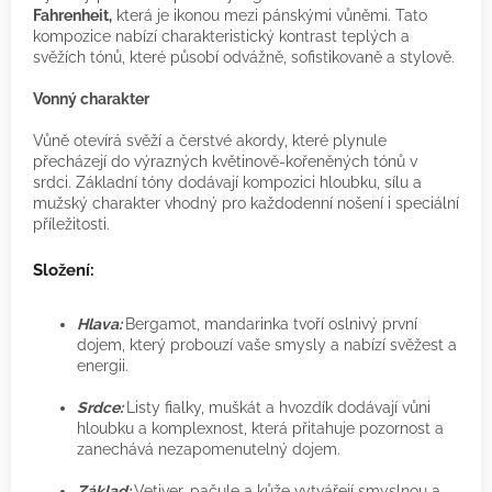
Fahrenheit,
která je ikonou mezi pánskými vůněmi. Tato
kompozice nabízí charakteristický kontrast teplých a
svěžích tónů, které působí odvážně, sofistikovaně a stylově.
Vonný charakter
Vůně otevírá svěží a čerstvé akordy, které plynule
přecházejí do výrazných květinově-kořeněných tónů v
srdci. Základní tóny dodávají kompozici hloubku, sílu a
mužský charakter vhodný pro každodenní nošení i speciální
příležitosti.
Složení:
Hlava:
Bergamot, mandarinka tvoří oslnivý první
dojem, který probouzí vaše smysly a nabízí svěžest a
energii.
Srdce:
Listy fialky, muškát a hvozdík dodávají vůni
hloubku a komplexnost, která přitahuje pozornost a
zanechává nezapomenutelný dojem.
Základ:
Vetiver, pačule a kůže vytvářejí smyslnou a