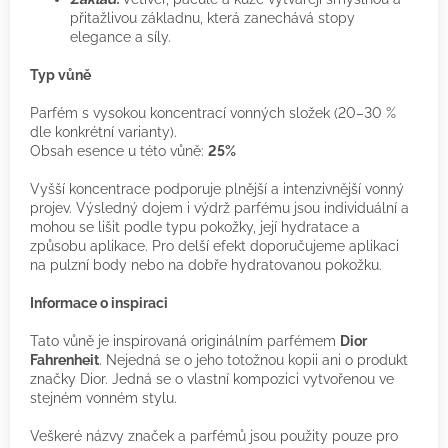
přitažlivou základnu, která zanechává stopy
elegance a síly.
Typ vůně
Parfém s vysokou koncentrací vonných složek (20–30 %
dle konkrétní varianty).
Obsah esence u této vůně:
25%
Vyšší koncentrace podporuje plnější a intenzivnější vonný
projev. Výsledný dojem i výdrž parfému jsou individuální a
mohou se lišit podle typu pokožky, její hydratace a
způsobu aplikace. Pro delší efekt doporučujeme aplikaci
na pulzní body nebo na dobře hydratovanou pokožku.
Informace o inspiraci
Tato vůně je inspirovaná originálním parfémem
Dior
Fahrenheit
. Nejedná se o jeho totožnou kopii ani o produkt
značky Dior. Jedná se o vlastní kompozici vytvořenou ve
stejném vonném stylu.
Veškeré názvy značek a parfémů jsou použity pouze pro