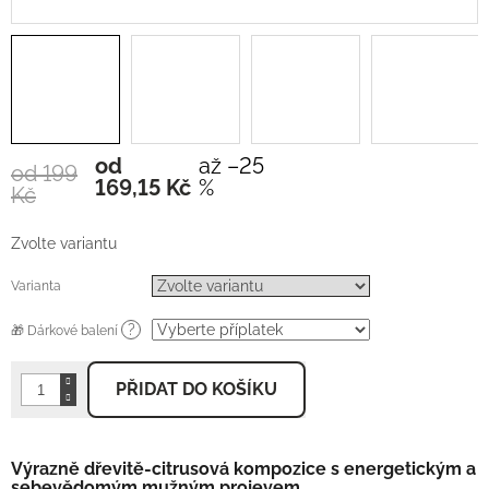
od
až –25
od 199
Měrná
169,15 Kč
%
Kč
cena:
Zvolte variantu
Varianta
?
🎁 Dárkové balení
PŘIDAT DO KOŠÍKU
Výrazně dřevitě-citrusová kompozice s energetickým a
sebevědomým mužným projevem.