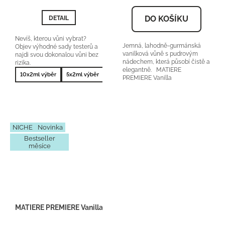
5,0
z
DO KOŠÍKU
DETAIL
5
hvězdiček.
Nevíš, kterou vůni vybrat?
Jemná, lahodně-gurmánská
Objev výhodné sady testerů a
vanilková vůně s pudrovým
najdi svou dokonalou vůni bez
nádechem, která působí čistě a
rizika.
elegantně. MATIERE
10x2ml výběr
5x2ml výběr
10x2ml nejprodávanější
5x2ml nejprodá
PREMIERE Vanilla
Power orientační cena: 4000-
4500Kč/50...
NICHE
Novinka
Bestseller
měsíce
MATIERE PREMIERE Vanilla Powder - Inspirace U093 - Tester 2