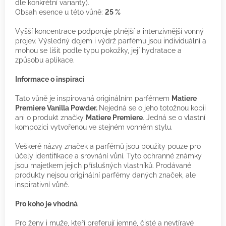
dle konkrétní varianty).
Obsah esence u této vůně:
25 %
Vyšší koncentrace podporuje plnější a intenzivnější vonný
projev. Výsledný dojem i výdrž parfému jsou individuální a
mohou se lišit podle typu pokožky, její hydratace a
způsobu aplikace.
Informace o inspiraci
Tato vůně je inspirovaná originálním parfémem
Matiere
Premiere Vanilla Powder.
Nejedná se o jeho totožnou kopii
ani o produkt značky
Matiere Premiere
. Jedná se o vlastní
kompozici vytvořenou ve stejném vonném stylu.
Veškeré názvy značek a parfémů jsou použity pouze pro
účely identifikace a srovnání vůní. Tyto ochranné známky
jsou majetkem jejich příslušných vlastníků. Prodávané
produkty nejsou originální parfémy daných značek, ale
inspirativní vůně.
Pro koho je vhodná
Pro ženy i muže, kteří preferují jemné, čisté a nevtíravé