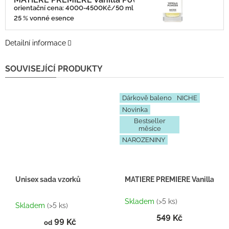
orientační cena: 4000-4500Kč/50 ml
25 % vonné esence
Detailní informace
SOUVISEJÍCÍ PRODUKTY
Dárkově baleno
NICHE
Novinka
Bestseller
měsíce
NAROZENINY
Unisex sada vzorků
MATIERE PREMIERE Vanilla Powd
Průměrné
Skladem
(>5 ks)
hodnocení
Skladem
(>5 ks)
produktu
549 Kč
99 Kč
je
od