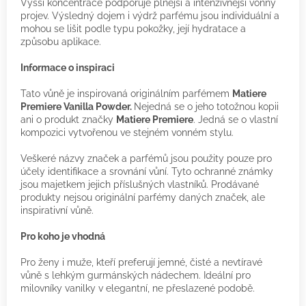
Vyšší koncentrace podporuje plnější a intenzivnější vonný
projev. Výsledný dojem i výdrž parfému jsou individuální a
mohou se lišit podle typu pokožky, její hydratace a
způsobu aplikace.
Informace o inspiraci
Tato vůně je inspirovaná originálním parfémem
Matiere
Premiere Vanilla Powder.
Nejedná se o jeho totožnou kopii
ani o produkt značky
Matiere Premiere
. Jedná se o vlastní
kompozici vytvořenou ve stejném vonném stylu.
Veškeré názvy značek a parfémů jsou použity pouze pro
účely identifikace a srovnání vůní. Tyto ochranné známky
jsou majetkem jejich příslušných vlastníků. Prodávané
produkty nejsou originální parfémy daných značek, ale
inspirativní vůně.
Pro koho je vhodná
Pro ženy i muže, kteří preferují jemné, čisté a nevtíravé
vůně s lehkým gurmánských nádechem. Ideální pro
milovníky vanilky v elegantní, ne přeslazené podobě.