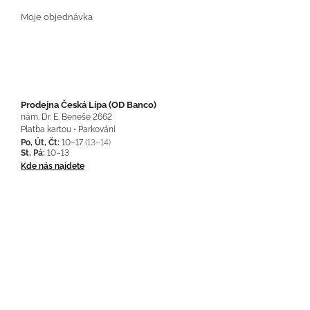
Moje objednávka
Prodejna Česká Lípa (OD Banco)
nám. Dr. E. Beneše 2662
Platba kartou • Parkování
Po, Út, Čt:
10–17
(13–14)
St, Pá:
10–13
Kde nás najdete