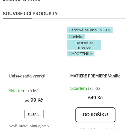
SOUVISEJÍCÍ PRODUKTY
Dárkově baleno
NICHE
Novinka
Bestseller
měsíce
NAROZENINY
Unisex sada vzorků
MATIERE PREMIERE Vanilla Powd
Průměrné
Skladem
(>5 ks)
hodnocení
Skladem
(>5 ks)
produktu
549 Kč
99 Kč
je
od
5,0
z
DO KOŠÍKU
DETAIL
5
hvězdiček.
Nevíš, kterou vůni vybrat?