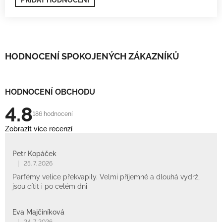
HODNOCENÍ SPOKOJENÝCH ZÁKAZNÍKŮ
HODNOCENÍ OBCHODU
4.8
186 hodnocení
Zobrazit více recenzí
Petr Kopáček
|
25. 7. 2026
Parfémy velice překvapily. Velmi příjemné a dlouhá vydrž,
jsou cítit i po celém dni
Eva Majčiníková
|
24. 7. 2026