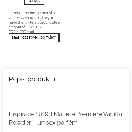
DETAIL
Jemná, lahodně-gurmánská
vanilková vůně s pudrovým
nádechem, která působí čistě a
elegantně. MATIERE
PREMIERE Vanilla
Power orientační cena: 4000-
15ml - CESTOVNÍ/DO TAŠKY
50ml - NEJPRODÁVANĚJŠÍ
100ml - NEJV
4500Kč/50...
Inspirace U093 Matiere Premiere Vanilla
Powder – unisex parfém