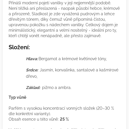
Přináší moderní pojetí vanilky v její nejjemnější podobě.
Není těžká ani přeslazená - naopak působí hebce, krémově
a přirozeně, Sladkost je zde vyvážená pudrovým a lehce
dřevitým tónem, díky čemuž vůně připomíná čistou,
upravenou pokožku s nádechem vanilky. Celkový dojem je
minimálistický, elegantní a velmi nositelný - ideální pro ty,
kteří chtějí vonět nenápadně, ale přesto zajímavě.
Složení:
Hlava:
Bergamot a krémové květinové tóny,
Srdce:
Jasmín, konvalinka, santalové a kašmírové
dřevo,
Základ:
pižmo a ambra.
Typ vůně
Parfém s vysokou koncentrací vonných složek (20–30 %
dle konkrétní varianty).
Obsah esence u této vůně:
25 %