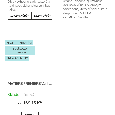
Jemná, lahodně-gurmánská
Objev výhodné sady testerů a
vanilková vůně s pudrovým
najdi svou dokonalou vůni bez
nádechem, která působí čistě a
rizika.
elegantně. MATIERE
10x2ml výběr
5x2ml výběr
10x2ml nejprodávanější
5x2ml nejprodá
PREMIERE Vanilla
Power orientační cena: 4000-
4500Kč/50...
NICHE
Novinka
Bestseller
měsíce
NAROZENINY
MATIERE PREMIERE Vanilla Powder - Inspirace U093
Skladem
(>5 ks)
169,15 Kč
od