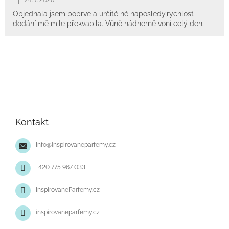
Objednala jsem poprvé a určitě né naposledy,rychlost
dodání mě mile překvapila. Vůně nádherně voní celý den.
Z
á
p
Kontakt
a
t
Info
@
inspirovaneparfemy.cz
í
+420 775 967 033
InspirovaneParfemy.cz
inspirovaneparfemy.cz