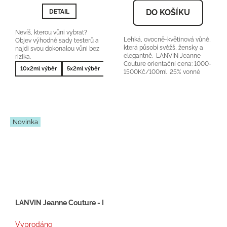
z
DO KOŠÍKU
DETAIL
5
hvězdiček.
Nevíš, kterou vůni vybrat?
Lehká, ovocně-květinová vůně,
Objev výhodné sady testerů a
která působí svěžš, žensky a
najdi svou dokonalou vůni bez
elegantně. LANVIN Jeanne
rizika.
Couture orientační cena: 1000-
10x2ml výběr
5x2ml výběr
10x2ml nejprodávanější
5x2ml nejprodá
1500Kč/100ml 25% vonné
esence...
Novinka
LANVIN Jeanne Couture - Inspirace F038 - tester 2ml
Vyprodáno