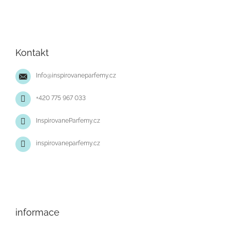
Z
á
p
Kontakt
a
t
Info
@
inspirovaneparfemy.cz
í
+420 775 967 033
InspirovaneParfemy.cz
inspirovaneparfemy.cz
informace