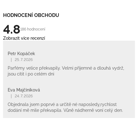
HODNOCENÍ OBCHODU
4.8
186 hodnocení
Zobrazit více recenzí
Petr Kopáček
|
25. 7. 2026
Parfémy velice překvapily. Velmi příjemné a dlouhá vydrž,
jsou cítit i po celém dni
Eva Majčiníková
|
24. 7. 2026
Objednala jsem poprvé a určitě né naposledy,rychlost
dodání mě mile překvapila. Vůně nádherně voní celý den.