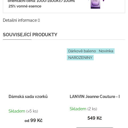
orientační cena: 1000-1500Kč/100ml
25% vonné esence
Detailní informace
SOUVISEJÍCÍ PRODUKTY
Dárkově baleno
Novinka
NAROZENINY
Dámská sada vzorků
LANVIN Jeanne Couture - Inspi
Průměrné
Skladem
(2 ks)
hodnocení
Skladem
(>5 ks)
produktu
549 Kč
99 Kč
je
od
5,0