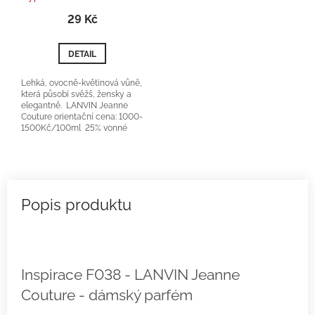
29 Kč
DETAIL
Lehká, ovocně-květinová vůně,
která působí svěžš, žensky a
elegantně. LANVIN Jeanne
Couture orientační cena: 1000-
1500Kč/100ml 25% vonné
esence...
Inspirace F038 - LANVIN Jeanne
Couture - dámský parfém