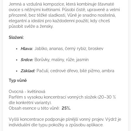
Jemná a vzdušná kompozice, která kombinuje šťavnaté
ovoce s něžnými květinami. Působí čistě, upraveně a velmi
přirozeně, bez těžké sladkosti, Vůně je snadno nositelná,
elegantní a ideální pro každodenní použití, kdy chceš
působit svěže a žensky.
Složení:
Hlava:
Jablko, ananas, černý rybíz, broskev
Srdce:
Borůvky, maliny, růže, jasmín
Základ:
Pačuli, cedrové dřevo, bílé pižmo, ambra
Typ vůně
Ovocná - květinová
Parfém s vysokou koncentrací vonných složek (20–30 %
dle konkrétní varianty).
Obsah esence u této vůně:
25%.
Vyšší koncentrace podporuje plnější vonný projev. Výdrž je
individuální dle typu pokožky a způsobu aplikace.