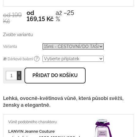
od
až –25
od 199
Měrná
169,15 Kč
%
Kč
cena:
Zvolte variantu
Varianta
?
🎁 Dárkové balení
PŘIDAT DO KOŠÍKU
Lehká, ovocně-květinová vůně, která působí svěžš,
žensky a elegantně.
LANVIN Jeanne Couture