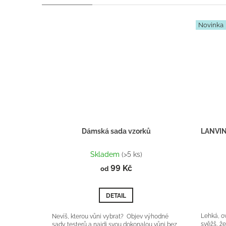
Novinka
Dámská sada vzorků
Průměrné
hodnocení
Skladem
(>5 ks)
produktu
99 Kč
od
je
5,0
z
DETAIL
5
hvězdiček.
Lehká, o
Nevíš, kterou vůni vybrat? Objev výhodné
svěžš, ž
sady testerů a najdi svou dokonalou vůni bez