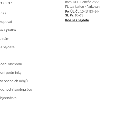
rmace
nám. Dr. E. Beneše 2662
Platba kartou • Parkování
Po, Út, Čt:
10–17
(13–14)
 nás
St, Pá:
10–13
Kde nás najdete
kupovat
a a platba
te nám
s najdete
cení obchodu
dní podmínky
a osobních údajů
obchodní spolupráce
objednávka