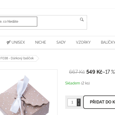
HLEDAT
⚤ UNISEX
NICHE
SADY
VZORKY
BALÍČK
 F038 - Dárkový balíček
667 Kč
549 Kč
–17 %
Měrná
cena:
Skladem
(2 ks)
PŘIDAT DO 