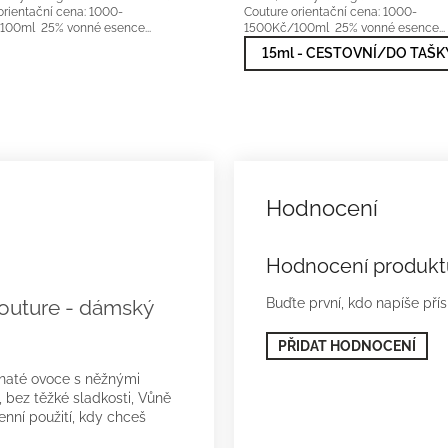
orientační cena: 1000-
Couture orientační cena: 1000-
00ml 25% vonné esence...
1500Kč/100ml 25% vonné esence...
rodávanější
5x2ml nejprodávanější
15ml - CESTOVNÍ/DO TAŠK
Hodnocení produkt
Buďte první, kdo napíše pří
outure - dámský
PŘIDAT HODNOCENÍ
naté ovoce s něžnými
, bez těžké sladkosti, Vůně
enní použití, kdy chceš