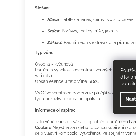
Složení:
Hlava:
Jablko, ananas, černý rybíz, broskev
Srdce:
Borůvky, maliny, růže, jasmín
Základ:
Pačuli, cedrové dřevo, bílé pižmo, 
Typ vůně
Ovocná - květinová
Použív
Parfém s vysokou koncentrací vonných složek (20–
varianty).
díky a
Obsah esence u této vůně:
25%.
použit
Vyšší koncentrace podporuje plnější vonný projev. V
Nast
typu pokožky a způsobu aplikace.
Informace o inspiraci
Tato vůně je inspirována originálním parfémem
Lan
Couture
Nejedná se o jeho totožnou kopii ani o pr
se o vlastní kompozici vytvořenou ve stejném vonn