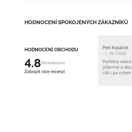
HODNOCENÍ SPOKOJENÝCH ZÁKAZNÍKŮ
Petr Kopáček
HODNOCENÍ OBCHODU
|
25. 7. 2026
4.8
Parfémy velice 
186 hodnocení
příjemné a dlou
Zobrazit více recenzí
cítit i po celém
Z
á
p