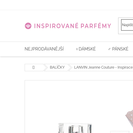
Přejít
na
obsah
NEJPRODÁVANĚJŠÍ
♀️DÁMSKÉ
♂ PÁNSKÉ
Domů
BALÍČKY
LANVIN Jeanne Couture - Inspirace