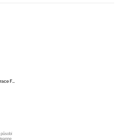
LANVIN Jeanne Couture - Inspirace F038
 působí
 Jeanne