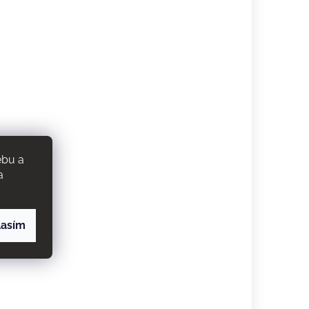
ebu a
a
lasím