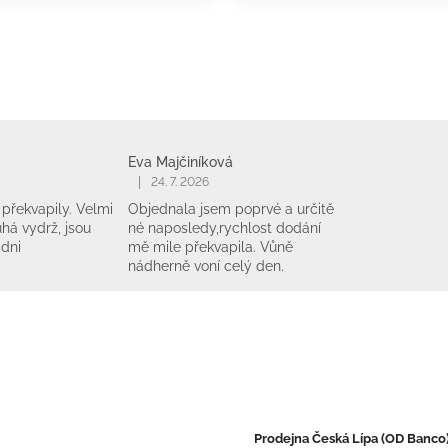
Eva Majčiníková
|
24. 7. 2026
překvapily. Velmi
Objednala jsem poprvé a určitě
há vydrž, jsou
né naposledy,rychlost dodání
 dni
mě mile překvapila. Vůně
nádherně voní celý den.
Prodejna Česká Lípa (OD Banco