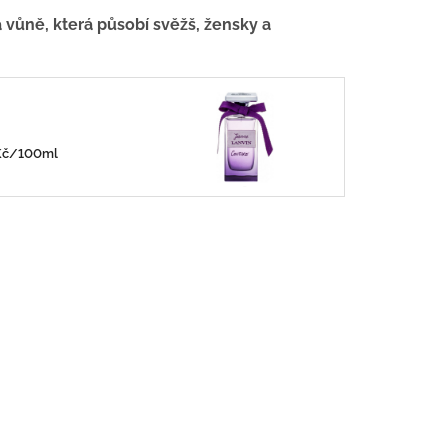
vůně, která působí svěžš, žensky a
0Kč/100ml