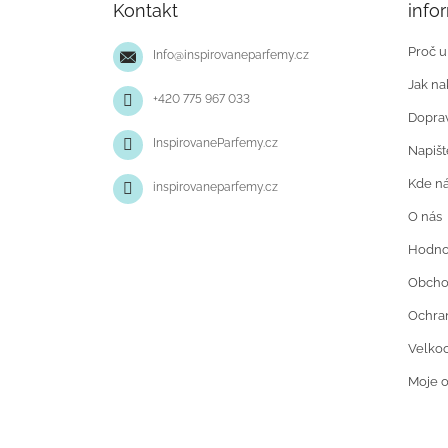
Kontakt
info
a
t
Proč u
Info
@
inspirovaneparfemy.cz
í
Jak na
+420 775 967 033
Doprav
InspirovaneParfemy.cz
Napiš
Kde ná
inspirovaneparfemy.cz
O nás
Hodno
Obcho
Ochran
Velko
Moje 