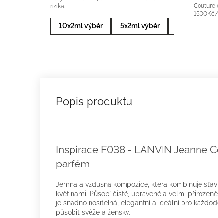
Couture 
rizika.
1500Kč/1
10x2ml výběr
5x2ml výběr
10x2ml nejp
Inspirace F038 - LANVIN Jeanne C
parfém
Jemná a vzdušná kompozice, která kombinuje šťav
květinami. Působí čistě, upraveně a velmi přirozeně
je snadno nositelná, elegantní a ideální pro každod
působit svěže a žensky.