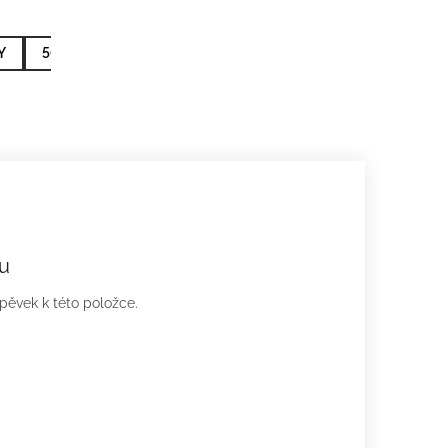
Y
50ml - NEJPRODÁVANĚJŠÍ
100ml - NEJVÝHODNĚJŠÍ
u
spěvek k této položce.