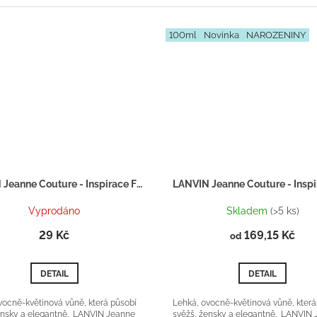
100ml
Novinka
NAROZENINY
LANVIN Jeanne Couture - Inspirace F038 - tester 2ml
Vyprodáno
Skladem
(>5 ks)
29 Kč
169,15 Kč
od
DETAIL
DETAIL
vocně-květinová vůně, která působí
Lehká, ovocně-květinová vůně, která
ensky a elegantně. LANVIN Jeanne
svěžš, žensky a elegantně. LANVIN