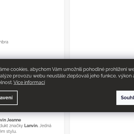
ambra
áme cookies, abychom Vám umožnili pohodlné prohlížení w
30 % dle konkrétní
nalýze provozu webu neustále zlepšovali jeho funkce, výkon 
elnost.
Více informací
ýdrž je individuální dle
avení
Souh
vin Jeanne
odukt značky
Lanvin.
Jedná
ém stylu.