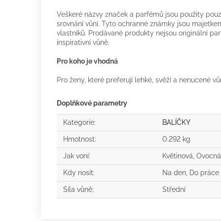
Veškeré názvy značek a parfémů jsou použity pouze
srovnání vůní. Tyto ochranné známky jsou majetkem
vlastníků. Prodávané produkty nejsou originální p
inspirativní vůně.
Pro koho je vhodná
Pro ženy, které preferují lehké, svěží a nenucené v
Doplňkové parametry
Kategorie
:
BALÍČKY
Hmotnost
:
0.292 kg
Jak voní
:
Květinová, Ovocná
Kdy nosit
:
Na den, Do práce
Síla vůně
:
Střední