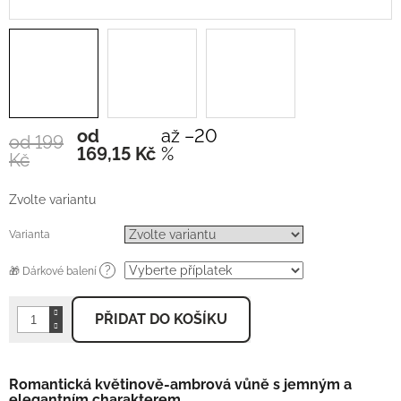
od
až –20
od 199
Měrná
169,15 Kč
%
Kč
cena:
Zvolte variantu
Varianta
?
🎁 Dárkové balení
PŘIDAT DO KOŠÍKU
Romantická květinově-ambrová vůně s jemným a
elegantním charakterem.