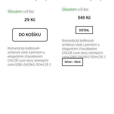
Průměrné
Skladem
(>5 ks)
hodnocení
Skladem
(>5 ks)
produktu
549 Kč
29 Kč
je
5,0
z
DETAIL
5
DO KOŠÍKU
hvězdiček.
Romantická květinově-
ambrová vůně s jemným a
Romantická květinově-
elegantním charakterem.
ambrová vůně s jemným a
CHLOÉ Love story orientační
elegantním charakterem.
cena:1280-2400Kč/50ml 25 %
CHLOÉ Love story orientační
vonné esence
50ml + 15ml
cena:1280-2400Kč/50ml 25 %
vonné esence