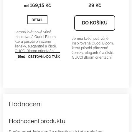
169,15 Kč
29 Kč
od
DETAIL
DO KOŠÍKU
Jemná květinová vůně
inspirovaná Gucci Bloom,
Jemná květinová vůně
která působí přirozeně
inspirovaná Gucci Bloom,
žensky, elegantně a čistě.
která působí přirozeně
GUCCI Bloom orientační
žensky, elegantně a čistě.
cena:1900-2600Kč/50 ml
15ml - CESTOVNÍ/DO TAŠKY
50ml - NEJPRODÁVANĚJŠÍ
GUCCI Bloom orientační
cena:1900-2600Kč/50ml
Hodnocení produktu
Buďte první, kdo napíše příspěvek k této položce.