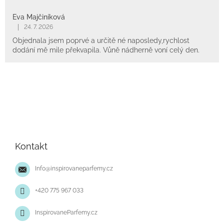
Eva Majčiníková
|
24. 7. 2026
Objednala jsem poprvé a určitě né naposledy,rychlost
dodání mě mile překvapila. Vůně nádherně voní celý den.
Z
á
p
Kontakt
a
t
Info
@
inspirovaneparfemy.cz
í
+420 775 967 033
InspirovaneParfemy.cz