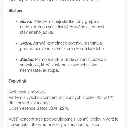
Složení:
Hlava:
Zde se míchají sladké tóny grepů s
neodolatelnou vůní divokých květin a jemností
šťavnatého jablka.
Srdce:
Jemná kombinace pivoňky, jasmínu a
pomerančového květu, která okouzlí každého.
Základ:
Pižmo a ambra dodává vůni hloubku a
smyslnost, která zůstane ve vzduchu jako
nesmazatelná stopa.
Typ vůně
Květinová, ambrová.
Parfém s vysokou koncentrací vonných složek (20–30 %
dle konkrétní varianty).
Obsah esence u této vůně:
25 %.
Vyšší koncentrace podporuje plnější vonný projev. Výdrž je
individuální dle typu pokožky a způsobu aplikace.