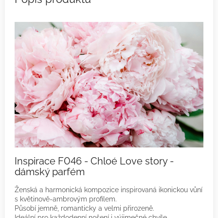
Inspirace F046 - Chloé Love story -
dámský parfém
Ženská a harmonická kompozice inspirovaná ikonickou vůní
s květinově-ambrovým profilem.
Působí jemně, romanticky a velmi přirozeně.
Ideální pro každodenní nošení i výjimečné chvíle.