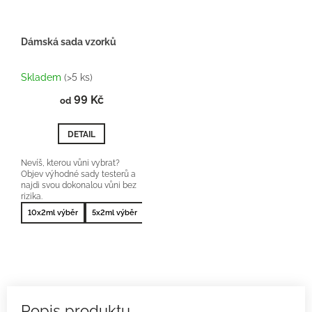
Dámská sada vzorků
Průměrné
hodnocení
Skladem
(>5 ks)
produktu
99 Kč
je
od
5,0
z
DETAIL
5
hvězdiček.
Nevíš, kterou vůni vybrat?
Objev výhodné sady testerů a
najdi svou dokonalou vůni bez
rizika.
10x2ml výběr
5x2ml výběr
10x2ml nejprodávanější
5x2ml nejprodá