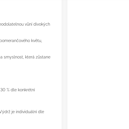
eodolatelnou vůní divokých
 pomerančového květu,
 smyslnost, která zůstane
30 % dle konkrétní
ýdrž je individuální dle