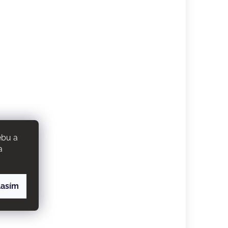
ebu a
a
lasím