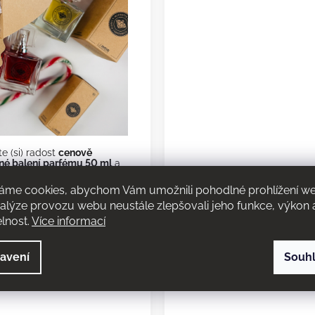
te (si) radost
cenově
né balení parfému 50 ml
a
mkoliv s sebou.
áme cookies, abychom Vám umožnili pohodlné prohlížení w
lým dnem, od ranního
eli.
nalýze provozu webu neustále zlepšovali jeho funkce, výkon 
vůj oblíbený parfém vždy po
elnost.
Více informací
- dámský parfém
avení
Souh
ou vůní s květinově-