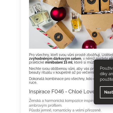
Pro všechny, kteří svou vůni prostě zbožňují. Udělej
zvýhodněným dárkovým setem
, v němž najdete
pl
praktické
minibalení 15 ml
, které si můžete vzít ka
Použív
Nechte svou oblíbenou vůni, aby vás provázela ce
beauty rituálu v koupelně až po večerní drink s přát
díky a
Dokonalá kombinace pro všechny, kdo chtějí mít s
použit
ruce.
Inspirace F046 - Chloé Love story 
Nast
Ženská a harmonická kompozice inspirovaná ikonick
ambrovým profilem.
Působí jemně, romanticky a velmi přirozeně.