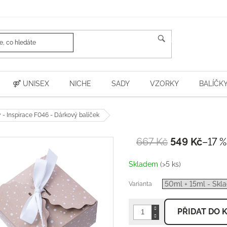
HLEDAT
⚤ UNISEX
NICHE
SADY
VZORKY
BALÍČK
- Inspirace F046 - Dárkový balíček
667 Kč
549 Kč
–17 %
Měrná
cena:
Skladem
(>5 ks)
Varianta
PŘIDAT DO 