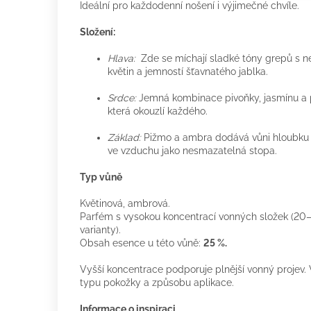
Ideální pro každodenní nošení i výjimečné chvíle.
Složení:
Hlava:
Zde se míchají sladké tóny grepů s n
květin a jemností šťavnatého jablka.
Srdce:
Jemná kombinace pivoňky, jasmínu a
která okouzlí každého.
Základ:
Pižmo a ambra dodává vůni hloubku a
ve vzduchu jako nesmazatelná stopa.
Typ vůně
Květinová, ambrová.
Parfém s vysokou koncentrací vonných složek (20–
varianty).
Obsah esence u této vůně:
25 %.
Vyšší koncentrace podporuje plnější vonný projev. V
typu pokožky a způsobu aplikace.
Informace o inspiraci