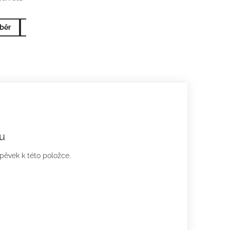
běr
10x2ml nejprodávanější
5x2ml nejprodávanější
u
spěvek k této položce.