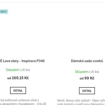
NINY
 Love story - Inspirace F046
Dámská sada vzorků
Průměrné
Skladem
(>5 ks)
hodnocení
Skladem
(>5 ks)
produktu
169,15 Kč
99 Kč
od
od
je
5,0
z
DETAIL
DETAIL
5
hvězdiček.
ká květinově-ambrová vůně s
Nevíš, kterou vůni vybrat? Objev vý
a elegantním charakterem. CHLOÉ
sady testerů a najdi svou dokonalou 