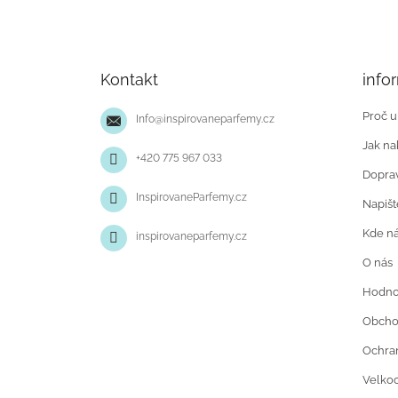
Z
á
p
Kontakt
info
a
t
Proč u
Info
@
inspirovaneparfemy.cz
í
Jak na
+420 775 967 033
Doprav
InspirovaneParfemy.cz
Napiš
Kde ná
inspirovaneparfemy.cz
O nás
Hodno
Obcho
Ochran
Velko