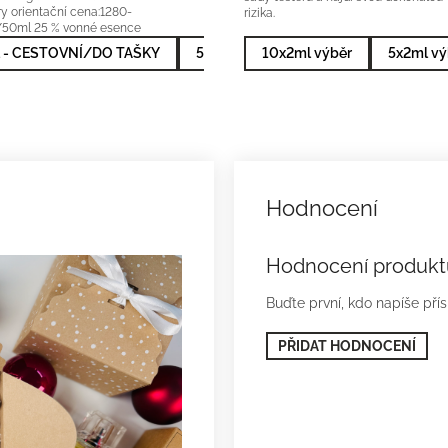
ry orientační cena:1280-
rizika.
50ml 25 % vonné esence
 - CESTOVNÍ/DO TAŠKY
50ml - NEJPRODÁVANĚJŠÍ
10x2ml výběr
5x2ml vý
Hodnocení produkt
Buďte první, kdo napíše pří
PŘIDAT HODNOCENÍ