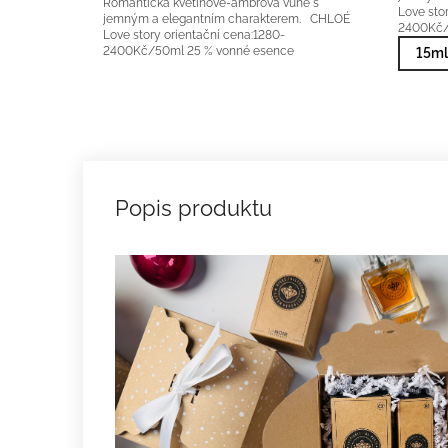
Romantická květinově-ambrová vůně s
Love sto
jemným a elegantním charakterem. CHLOÉ
2400Kč/
Love story orientační cena:1280-
2400Kč/50ml 25 % vonné esence
15ml