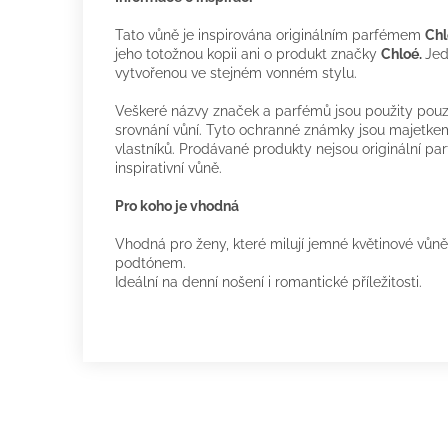
Tato vůně je inspirována originálním parfémem
Chl
jeho totožnou kopii ani o produkt značky
Chloé.
Jed
vytvořenou ve stejném vonném stylu.
Veškeré názvy značek a parfémů jsou použity pouze
srovnání vůní. Tyto ochranné známky jsou majetkem
vlastníků. Prodávané produkty nejsou originální p
inspirativní vůně.
Pro koho je vhodná
Vhodná pro ženy, které milují jemné květinové vů
podtónem.
Ideální na denní nošení i romantické příležitosti.