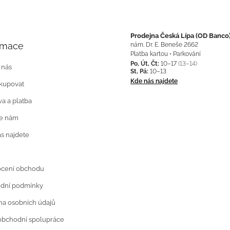
Prodejna Česká Lípa (OD Banco
rmace
nám. Dr. E. Beneše 2662
Platba kartou • Parkování
Po, Út, Čt:
10–17
(13–14)
 nás
St, Pá:
10–13
Kde nás najdete
kupovat
a a platba
te nám
s najdete
cení obchodu
dní podmínky
a osobních údajů
obchodní spolupráce