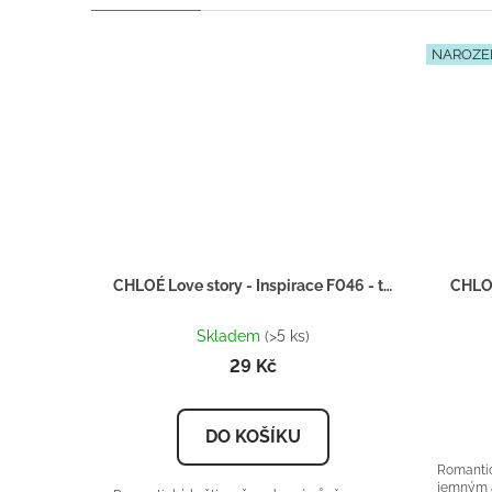
NAROZE
CHLOÉ Love story - Inspirace F046 - tester 2ml
CHLOÉ
Průměrné
hodnocení
Skladem
(>5 ks)
produktu
29 Kč
je
5,0
z
DO KOŠÍKU
5
hvězdiček.
Romantic
jemným 