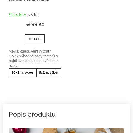
Průměrné
hodnocení
Skladem
(>5 ks)
produktu
99 Kč
je
od
5,0
z
DETAIL
5
hvězdiček.
Nevíš, kterou vůni vybrat?
Objev výhodné sady testerů a
najdi svou dokonalou vůni bez
rizika.
10x2ml výběr
5x2ml výběr
10x2ml nejprodávanější
5x2ml nejprodá