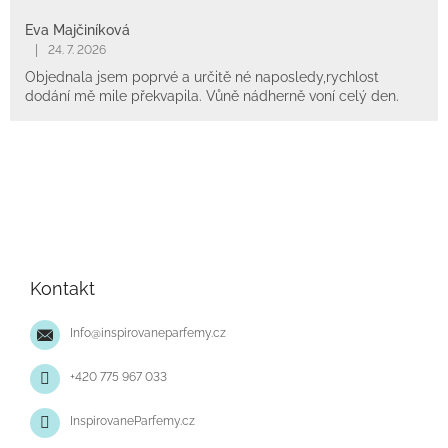
Eva Majčiníková
|
24. 7. 2026
Objednala jsem poprvé a určitě né naposledy,rychlost
dodání mě mile překvapila. Vůně nádherně voní celý den.
Z
á
p
Kontakt
a
t
Info
@
inspirovaneparfemy.cz
í
+420 775 967 033
InspirovaneParfemy.cz