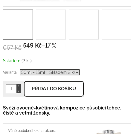
549 Kč
–17 %
667 Kč
Měrná
cena:
Skladem
(2 ks)
Varianta
PŘIDAT DO KOŠÍKU
Svěží ovocně-květinová kompozice působící lehce,
čistě a velmi žensky.