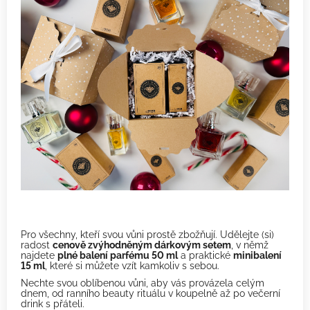
Pro všechny, kteří svou vůni prostě zbožňují. Udělejte (si)
radost
cenově zvýhodněným dárkovým setem
, v němž
najdete
plné balení parfému 50 ml
a praktické
minibalení
15 ml
, které si můžete vzít kamkoliv s sebou.
Nechte svou oblíbenou vůni, aby vás provázela celým
dnem, od ranního beauty rituálu v koupelně až po večerní
drink s přáteli.