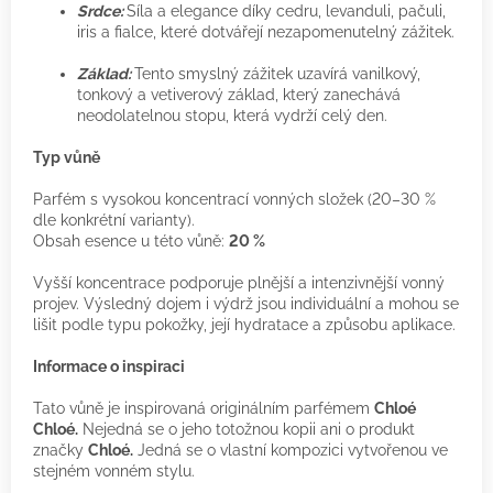
Srdce:
Síla a elegance díky cedru, levanduli, pačuli,
iris a fialce, které dotvářejí nezapomenutelný zážitek.
Základ:
Tento smyslný zážitek uzavírá vanilkový,
tonkový a vetiverový základ, který zanechává
neodolatelnou stopu, která vydrží celý den.
Typ vůně
Parfém s vysokou koncentrací vonných složek (20–30 %
dle konkrétní varianty).
Obsah esence u této vůně:
20 %
Vyšší koncentrace podporuje plnější a intenzivnější vonný
projev. Výsledný dojem i výdrž jsou individuální a mohou se
lišit podle typu pokožky, její hydratace a způsobu aplikace.
Informace o inspiraci
Tato vůně je inspirovaná originálním parfémem
Chloé
Chloé.
Nejedná se o jeho totožnou kopii ani o produkt
značky
Chloé.
Jedná se o vlastní kompozici vytvořenou ve
stejném vonném stylu.