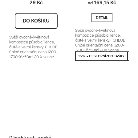
29 Kč
je
169,15 Kč
je
od
5,0
5,0
z
z
DETAIL
5
5
DO KOŠÍKU
hvězdiček.
hvězdiček.
Svěží ovocně-květinová
kompozice působící lehce,
Svěží ovocně-květinová
čistě a velmi žensky. CHLOÉ
kompozice působící lehce,
Chloé orientační cena: 1200-
čistě a velmi žensky. CHLOÉ
1700Kč/50ml 20% vonné
Chloé orientační cena:1200-
essence
15ml - CESTOVNÍ/DO TAŠKY
50m
1700Kč/50ml 20 % vonné
esence
Dámská sada vzorků