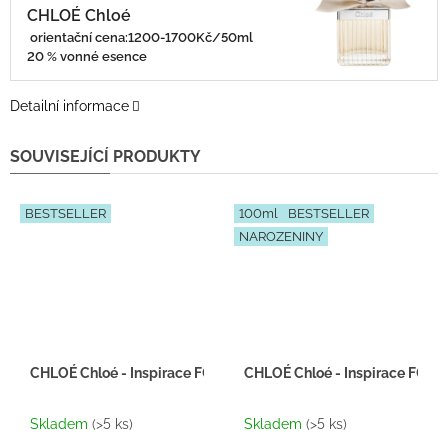
CHLOÉ Chloé
orientační cena:1200-1700Kč/50ml
20 % vonné esence
Detailní informace
SOUVISEJÍCÍ PRODUKTY
BESTSELLER
100ml
BESTSELLER
NAROZENINY
CHLOÉ Chloé - Inspirace F047 - tester 2ml
CHLOÉ Chloé - Inspirace F047
Průměrné
Průměrné
hodnocení
hodnocení
Skladem
(>5 ks)
Skladem
(>5 ks)
produktu
produktu