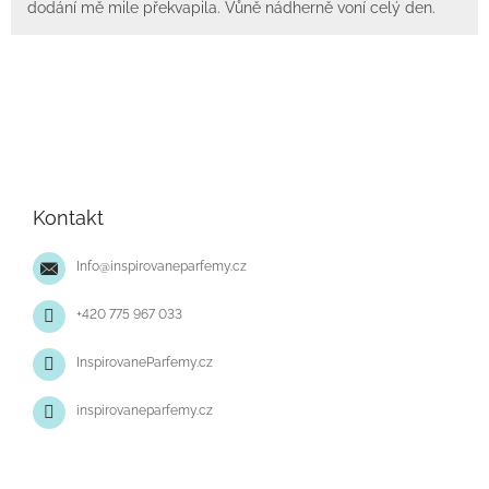
dodání mě mile překvapila. Vůně nádherně voní celý den.
Z
á
p
Kontakt
a
t
Info
@
inspirovaneparfemy.cz
í
+420 775 967 033
InspirovaneParfemy.cz
inspirovaneparfemy.cz