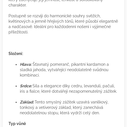
charakter.
Postupně se rozvíjí do harmonické souhry svěžích,
květinových a jemně hřejivých tónů, které působí elegantně
a nadčasově. Ideální pro každodenní nošení i výjimečné
příležitosti.
Složení:
Hlava:
Šťavnatý pomeranč, pikantní kardamon a
sladká jahoda, vytvářející neodolatelně svůdnou
kombinaci.
Srdce:
Síla a elegance díky cedru, levanduli, pačuli,
iris a fialce, které dotvářejí nezapomenutelný zážitek.
Základ:
Tento smyslný zážitek uzavírá vanilkový,
tonkový a vetiverový základ, který zanechává
neodolatelnou stopu, která vydrží celý den.
Typ vůně