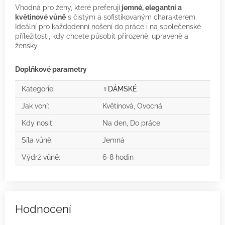
Vhodná pro ženy, které preferují
jemné, elegantní a
květinové vůně
s čistým a sofistikovaným charakterem.
Ideální pro každodenní nošení do práce i na společenské
příležitosti, kdy chcete působit přirozeně, upraveně a
žensky.
Doplňkové parametry
Kategorie
:
♀️DÁMSKÉ
Jak voní
:
Květinová, Ovocná
Kdy nosit
:
Na den, Do práce
Síla vůně
:
Jemná
Výdrž vůně
:
6-8 hodin