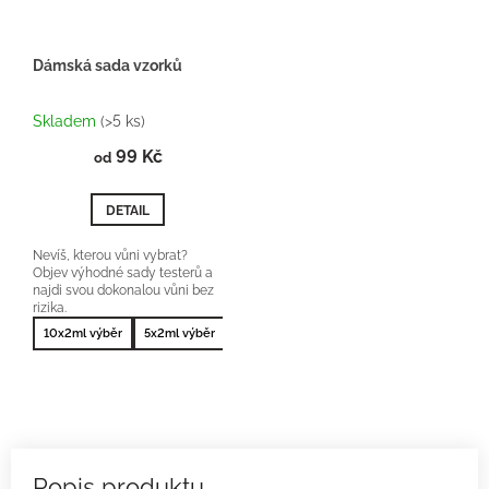
Dámská sada vzorků
Průměrné
hodnocení
Skladem
(>5 ks)
produktu
99 Kč
je
od
5,0
z
DETAIL
5
hvězdiček.
Nevíš, kterou vůni vybrat?
Objev výhodné sady testerů a
najdi svou dokonalou vůni bez
rizika.
10x2ml výběr
5x2ml výběr
10x2ml nejprodávanější
5x2ml nejprodá