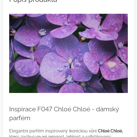
Inspirace F047 Chloé Chloé - dámský
parfém
Elegantní parfém inspirovaný ikonickou vůní
Chloé Chloé,
který zachycuje její jemnost, lehkost a sofistikovaný