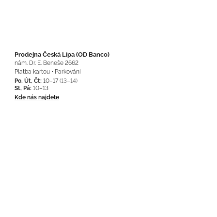
Prodejna Česká Lípa (OD Banco)
nám. Dr. E. Beneše 2662
Platba kartou • Parkování
Po, Út, Čt:
10–17
(13–14)
St, Pá:
10–13
Kde nás najdete