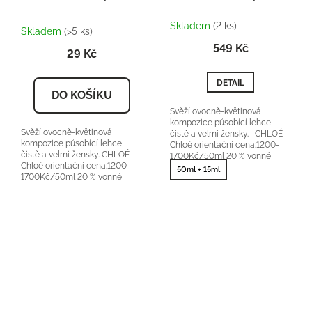
Průměrné
Skladem
(2 ks)
hodnocení
Skladem
(>5 ks)
produktu
549 Kč
29 Kč
je
5,0
z
DETAIL
5
DO KOŠÍKU
hvězdiček.
Svěží ovocně-květinová
kompozice působící lehce,
Svěží ovocně-květinová
čistě a velmi žensky. CHLOÉ
kompozice působící lehce,
Chloé orientační cena:1200-
čistě a velmi žensky. CHLOÉ
1700Kč/50ml 20 % vonné
Chloé orientační cena:1200-
esence
50ml + 15ml
1700Kč/50ml 20 % vonné
esence