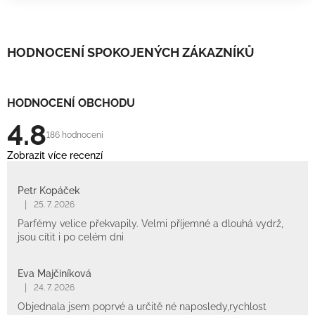
n
o
c
e
HODNOCENÍ SPOKOJENÝCH ZÁKAZNÍKŮ
n
í
HODNOCENÍ OBCHODU
4.8
186 hodnocení
Zobrazit více recenzí
Petr Kopáček
|
25. 7. 2026
Parfémy velice překvapily. Velmi příjemné a dlouhá vydrž,
jsou cítit i po celém dni
Eva Majčiníková
|
24. 7. 2026
Objednala jsem poprvé a určitě né naposledy,rychlost