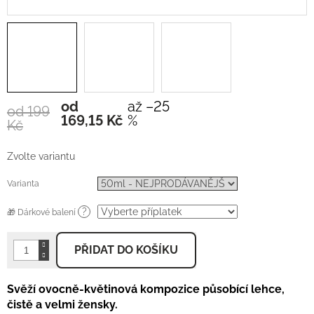
od
až –25
od 199
Měrná
169,15 Kč
%
Kč
cena:
Zvolte variantu
Varianta
?
🎁 Dárkové balení
PŘIDAT DO KOŠÍKU
Svěží ovocně-květinová kompozice působící lehce,
čistě a velmi žensky.