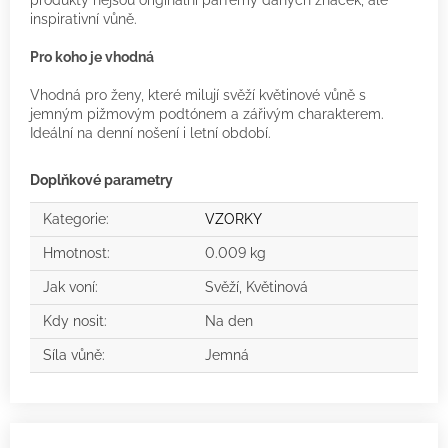
produkty nejsou originální parfémy daných značek, ale
inspirativní vůně.
Pro koho je vhodná
Vhodná pro ženy, které milují svěží květinové vůně s
jemným pižmovým podtónem a zářivým charakterem.
Ideální na denní nošení i letní období.
Doplňkové parametry
Kategorie
:
VZORKY
Hmotnost
:
0.009 kg
Jak voní
:
Svěží, Květinová
Kdy nosit
:
Na den
Síla vůně
:
Jemná