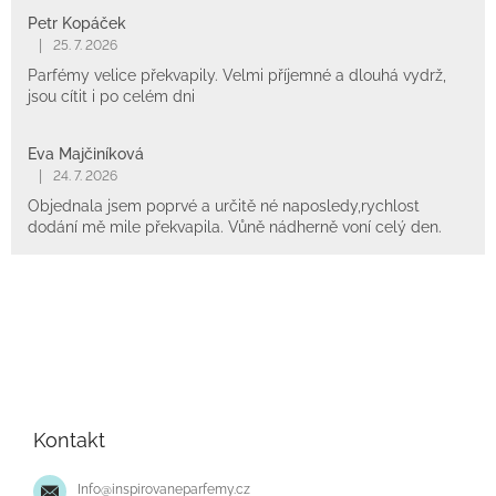
Petr Kopáček
|
25. 7. 2026
Parfémy velice překvapily. Velmi příjemné a dlouhá vydrž,
jsou cítit i po celém dni
Eva Majčiníková
|
24. 7. 2026
Objednala jsem poprvé a určitě né naposledy,rychlost
dodání mě mile překvapila. Vůně nádherně voní celý den.
Z
á
p
Kontakt
a
t
Info
@
inspirovaneparfemy.cz