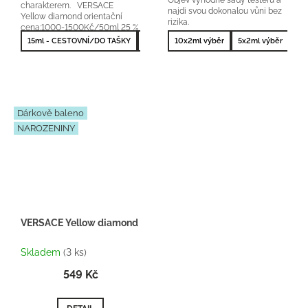
charakterem. VERSACE
najdi svou dokonalou vůni bez
Yellow diamond orientační
rizika.
cena:1000-1500Kč/50ml 25 %
vonné esence
15ml - CESTOVNÍ/DO TAŠKY
50ml - NEJPRODÁVANĚJŠÍ
10x2ml výběr
5x2ml výběr
10
Dárkově baleno
NAROZENINY
VERSACE Yellow diamond - inspirace F041 - Dárkový balíček
Skladem
(3 ks)
549 Kč