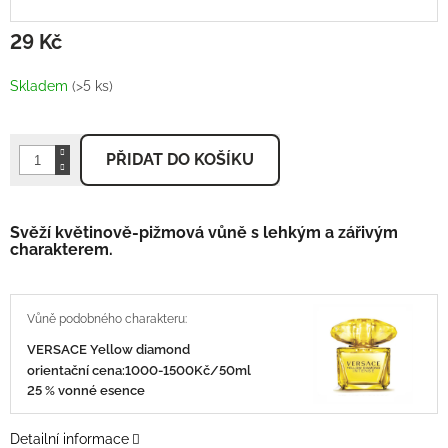
29 Kč
Měrná
cena:
Skladem
(>5 ks)
PŘIDAT DO KOŠÍKU
Svěží květinově-pižmová vůně s lehkým a zářivým
charakterem.
VERSACE Yellow diamond
orientační cena:1000-1500Kč/50ml
25 % vonné esence
Detailní informace