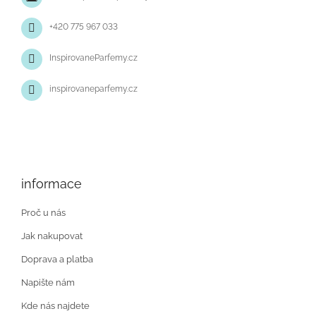
í
+420 775 967 033
InspirovaneParfemy.cz
inspirovaneparfemy.cz
informace
Proč u nás
Jak nakupovat
Doprava a platba
Napište nám
Kde nás najdete