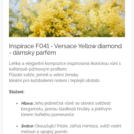
Inspirace F041 - Versace Yellow diamond
- dámský parfém
Lehká a elegantní kompozice inspirovaná ikonickou vůní s
květinově-pižmovým profilem.
Působí svěže, jemně a velmi žensky.
Ideální pro každodenní nošení i teplejší období.
Složení:
Hlava:
Jeho jedinečná vůně se otevírá svěžestí
bergamotu, jasnou sladkostí hrušky a jiskřivým
tónem hořkého pomeranče.
Srdce:
Okouzlující frézie, zářivá mimóza, svěží vodní
meloun a opojný jasmín.