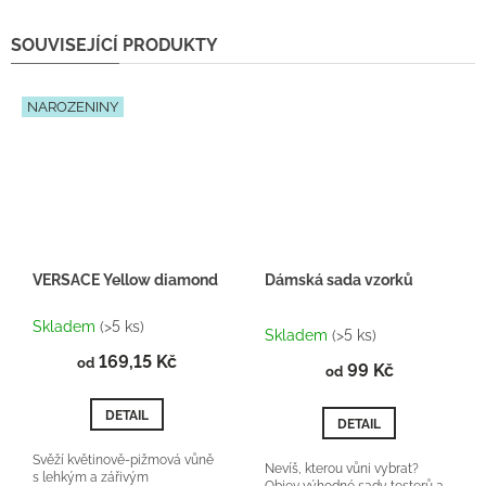
SOUVISEJÍCÍ PRODUKTY
NAROZENINY
VERSACE Yellow diamond - inspirace F041
Dámská sada vzorků
Průměrné
Skladem
(>5 ks)
hodnocení
Skladem
(>5 ks)
produktu
169,15 Kč
od
99 Kč
je
od
5,0
z
DETAIL
DETAIL
5
hvězdiček.
Svěží květinově-pižmová vůně
Nevíš, kterou vůni vybrat?
s lehkým a zářivým
Objev výhodné sady testerů a