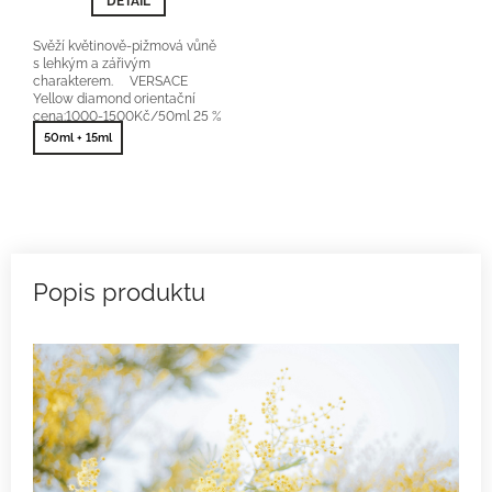
DETAIL
Svěží květinově-pižmová vůně
s lehkým a zářivým
charakterem. VERSACE
Yellow diamond orientační
cena:1000-1500Kč/50ml 25 %
vonné esence
50ml + 15ml