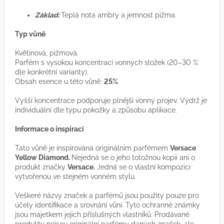
Základ:
Teplá nota ambry a jemnost pižma.
Typ vůně
Květinová, pižmová.
Parfém s vysokou koncentrací vonných složek (20–30 %
dle konkrétní varianty).
Obsah esence u této vůně:
25%
.
Vyšší koncentrace podporuje plnější vonný projev. Výdrž je
individuální dle typu pokožky a způsobu aplikace.
Informace o inspiraci
Tato vůně je inspirována originálním parfémem
Versace
Yellow Diamond.
Nejedná se o jeho totožnou kopii ani o
produkt značky
Versace.
Jedná se o vlastní kompozici
vytvořenou ve stejném vonném stylu.
Veškeré názvy značek a parfémů jsou použity pouze pro
účely identifikace a srovnání vůní. Tyto ochranné známky
jsou majetkem jejich příslušných vlastníků. Prodávané