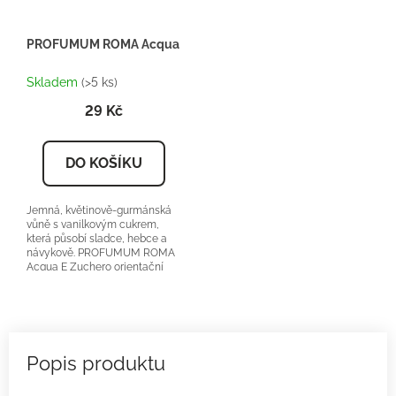
PROFUMUM ROMA Acqua E Zucchero - Inspirace U078 - Tester
Skladem
(>5 ks)
29 Kč
DO KOŠÍKU
Jemná, květinově-gurmánská
vůně s vanilkovým cukrem,
která působí sladce, hebce a
návykově. PROFUMUM ROMA
Acqua E Zuchero orientační
cena:5500-6500Kč/100ml 25
%...