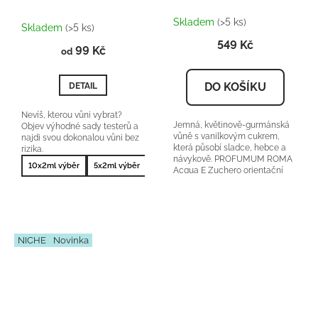
Průměrné
Skladem
(>5 ks)
hodnocení
Skladem
(>5 ks)
produktu
549 Kč
99 Kč
je
od
5,0
z
DO KOŠÍKU
DETAIL
5
hvězdiček.
Nevíš, kterou vůni vybrat?
Jemná, květinově-gurmánská
Objev výhodné sady testerů a
vůně s vanilkovým cukrem,
najdi svou dokonalou vůni bez
která působí sladce, hebce a
rizika.
návykově. PROFUMUM ROMA
10x2ml výběr
5x2ml výběr
10x2ml nejprodávanější
5x2ml nejprodá
Acqua E Zuchero orientační
cena:5500-6500Kč/100ml 25
%...
NICHE
Novinka