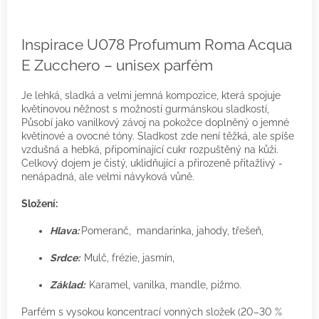
Inspirace U078 Profumum Roma Acqua
E Zucchero – unisex parfém
Je lehká, sladká a velmi jemná kompozice, která spojuje
květinovou něžnost s možností gurmánskou sladkostí,
Působí jako vanilkový závoj na pokožce doplněný o jemné
květinové a ovocné tóny. Sladkost zde není těžká, ale spíše
vzdušná a hebká, připomínající cukr rozpuštěný na kůži.
Celkový dojem je čistý, uklidňující a přirozeně přitažlivý -
nenápadná, ale velmi návyková vůně.
Složení:
Hlava:
Pomeranč, mandarinka, jahody, třešeň,
Srdce:
Mulč, frézie, jasmín,
Základ:
Karamel, vanilka, mandle, pižmo.
Parfém s vysokou koncentrací vonných složek (20–30 %