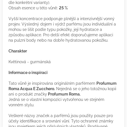
dle konkrétní varianty).
Obsah esence u této vůně:
25 %
Vyšší koncentrace podporuje plnější a intenzivnější vonný
projev. Výsledný dojem i výdrž parfému jsou individuální a
mohou se lišit podle typu pokožky, její hydratace a
způsobu aplikace. Pro delší efekt doporučujeme aplikaci
na pulzní body nebo na dobře hydratovanou pokožku.
Charakter
Květinová - gurmánská
Informace o inspiraci
Tato vůně je inspirována originálním parfémem
Profumum
Roma Acqua E Zucchero.
Nejedná se o jeho totožnou kopii
ani o produkt značky
Profumum Roma.
Jedná se o vlastní kompozici vytvořenou ve stejném
vonném stylu.
Veškeré názvy značek a parfémů jsou použity pouze pro
účely identifikace a srovnání vůní. Tyto ochranné známky
jsou majetkem jejich příslušných vlastníků. Prodávané