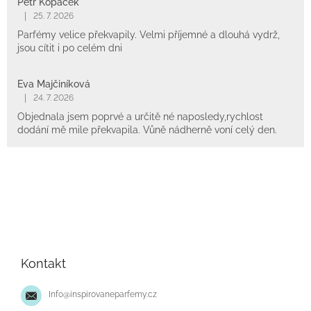
Petr Kopáček
|
25. 7. 2026
Parfémy velice překvapily. Velmi příjemné a dlouhá vydrž,
jsou cítit i po celém dni
Eva Majčiníková
|
24. 7. 2026
Objednala jsem poprvé a určitě né naposledy,rychlost
dodání mě mile překvapila. Vůně nádherně voní celý den.
Z
á
p
Kontakt
a
t
Info
@
inspirovaneparfemy.cz
í