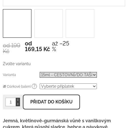
od
až –25
od 199
Měrná
169,15 Kč
%
Kč
cena:
Zvolte variantu
Varianta
?
🎁 Dárkové balení
PŘIDAT DO KOŠÍKU
Jemná, květinově-gurmánská vůně s vanilkovým
cukrem, která působí sladce, hebce a návykově.