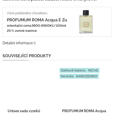
PROFUMUM ROMA Acqua E Zuchero
orientační cena:5500-6500Kč/100ml
25 % vonné esence
Detailní informace
SOUVISEJÍCÍ PRODUKTY
Dárkově baleno
NICHE
Novinka
NAROZENINY
Unisex sada vzorků
PROFUMUM ROMA Acqua E Zucch