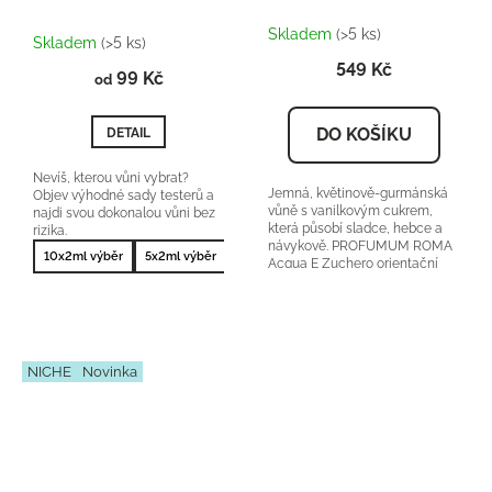
Průměrné
Skladem
(>5 ks)
hodnocení
Skladem
(>5 ks)
produktu
549 Kč
99 Kč
je
od
5,0
z
DO KOŠÍKU
DETAIL
5
hvězdiček.
Nevíš, kterou vůni vybrat?
Jemná, květinově-gurmánská
Objev výhodné sady testerů a
vůně s vanilkovým cukrem,
najdi svou dokonalou vůni bez
která působí sladce, hebce a
rizika.
návykově. PROFUMUM ROMA
10x2ml výběr
5x2ml výběr
10x2ml nejprodávanější
5x2ml nejprodá
Acqua E Zuchero orientační
cena:5500-6500Kč/100ml 25
%...
NICHE
Novinka