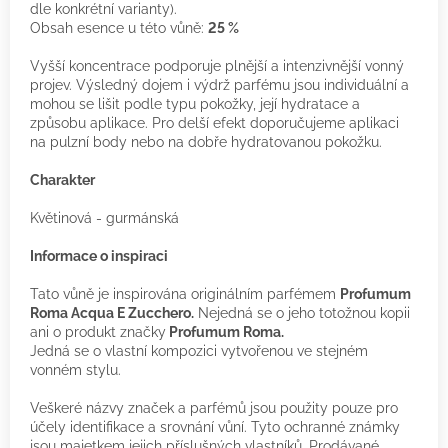
dle konkrétní varianty).
Obsah esence u této vůně:
25 %
Vyšší koncentrace podporuje plnější a intenzivnější vonný
projev. Výsledný dojem i výdrž parfému jsou individuální a
mohou se lišit podle typu pokožky, její hydratace a
způsobu aplikace. Pro delší efekt doporučujeme aplikaci
na pulzní body nebo na dobře hydratovanou pokožku.
Charakter
Květinová - gurmánská
Informace o inspiraci
Tato vůně je inspirována originálním parfémem
Profumum
Roma Acqua E Zucchero.
Nejedná se o jeho totožnou kopii
ani o produkt značky
Profumum Roma.
Jedná se o vlastní kompozici vytvořenou ve stejném
vonném stylu.
Veškeré názvy značek a parfémů jsou použity pouze pro
účely identifikace a srovnání vůní. Tyto ochranné známky
jsou majetkem jejich příslušných vlastníků. Prodávané