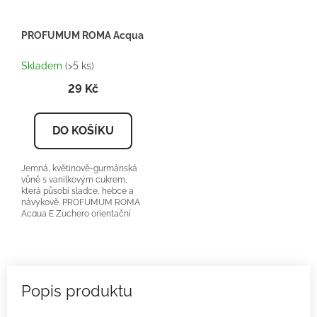
PROFUMUM ROMA Acqua E Zucchero - Inspirace U078 - Tester
Skladem
(>5 ks)
29 Kč
DO KOŠÍKU
Jemná, květinově-gurmánská
vůně s vanilkovým cukrem,
která působí sladce, hebce a
návykově. PROFUMUM ROMA
Acqua E Zuchero orientační
cena:5500-6500Kč/100ml 25
%...