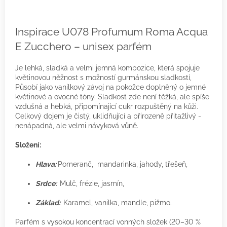
Inspirace U078 Profumum Roma Acqua
E Zucchero – unisex parfém
Je lehká, sladká a velmi jemná kompozice, která spojuje
květinovou něžnost s možností gurmánskou sladkostí,
Působí jako vanilkový závoj na pokožce doplněný o jemné
květinové a ovocné tóny. Sladkost zde není těžká, ale spíše
vzdušná a hebká, připomínající cukr rozpuštěný na kůži.
Celkový dojem je čistý, uklidňující a přirozeně přitažlivý -
nenápadná, ale velmi návyková vůně.
Složení:
Hlava:
Pomeranč, mandarinka, jahody, třešeň,
Srdce:
Mulč, frézie, jasmín,
Základ:
Karamel, vanilka, mandle, pižmo.
Parfém s vysokou koncentrací vonných složek (20–30 %