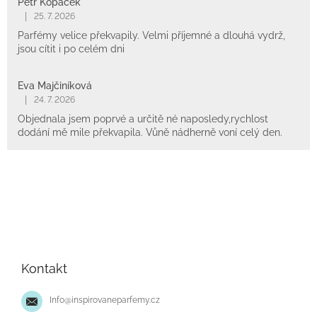
Petr Kopáček
|
25. 7. 2026
Parfémy velice překvapily. Velmi příjemné a dlouhá vydrž,
jsou cítit i po celém dni
Eva Majčiníková
|
24. 7. 2026
Objednala jsem poprvé a určitě né naposledy,rychlost
dodání mě mile překvapila. Vůně nádherně voní celý den.
Z
á
p
Kontakt
a
t
Info
@
inspirovaneparfemy.cz
í