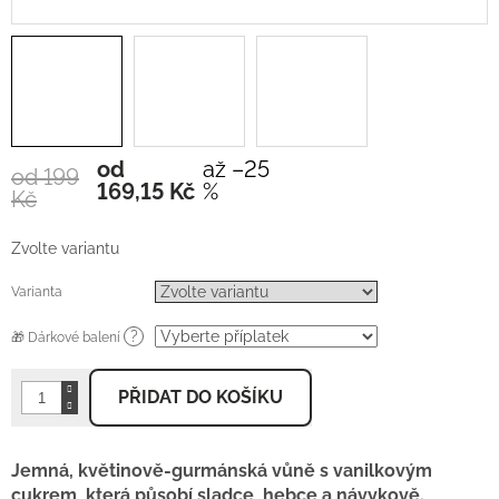
od
až –25
od 199
Měrná
169,15 Kč
%
Kč
cena:
Zvolte variantu
Varianta
?
🎁 Dárkové balení
PŘIDAT DO KOŠÍKU
Jemná, květinově-gurmánská vůně s vanilkovým
cukrem, která působí sladce, hebce a návykově.