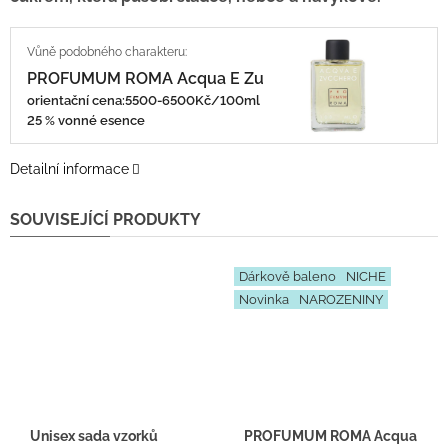
PROFUMUM ROMA Acqua E Zuchero
orientační cena:5500-6500Kč/100ml
25 % vonné esence
Detailní informace
SOUVISEJÍCÍ PRODUKTY
Dárkově baleno
NICHE
Novinka
NAROZENINY
Unisex sada vzorků
PROFUMUM ROMA Acqua E Zucch