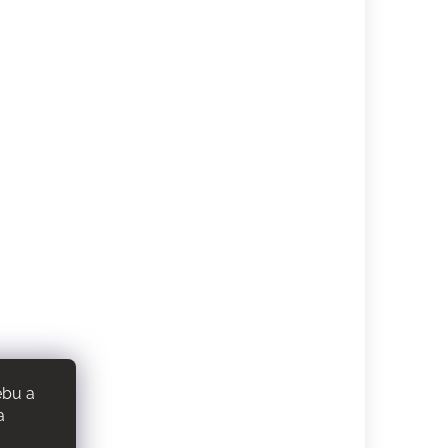
ebu a
a