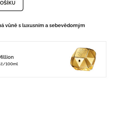
KOŠÍKU
ná vůně s luxusním a sebevědomým
illion
0Kč/100ml