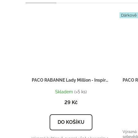
Dárkově 
PACO RABANNE Lady Million - Inspirace F065 - tester 2ml
Skladem
(>5 ks)
29 Kč
DO KOŠÍKU
Výrazná 
sebevěd