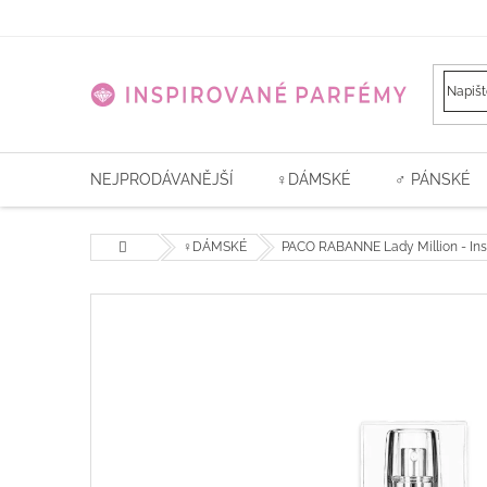
Přejít
na
obsah
NEJPRODÁVANĚJŠÍ
♀️DÁMSKÉ
♂ PÁNSKÉ
Domů
♀️DÁMSKÉ
PACO RABANNE Lady Million - Ins