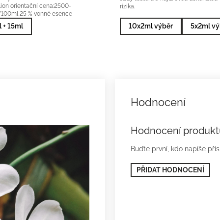
lion orientační cena:2500-
rizika.
100ml 25 % vonné esence
 + 15ml
10x2ml výběr
5x2ml vý
Hodnocení produkt
Buďte první, kdo napíše pří
PŘIDAT HODNOCENÍ