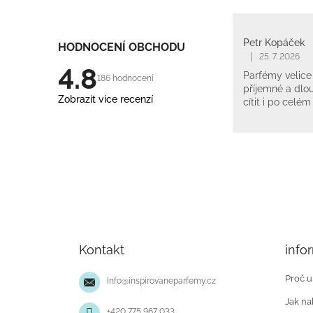
Petr Kopáček
HODNOCENÍ OBCHODU
|
25. 7. 2026
4.8
Parfémy velice 
186 hodnocení
příjemné a dlou
Zobrazit více recenzí
cítit i po celém
Z
á
p
Kontakt
info
a
t
Proč u
Info
@
inspirovaneparfemy.cz
í
Jak na
+420 775 967 033