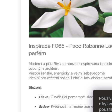
Inspirace F065 - Paco Rabanne La
parfém
Moderní a přitažlivá kompozice inspirovaná ikonicko
ovocným profilem.
Působí ženské, energicky a velmi sebevědomě.
Ideální pro večerní nošení i chvíle, kdy chcete zazáři
Složení:
Hlava:
Osvěžující pomeranč, sladká malina a j
Použív
díky a
Srdce:
Květinová harmonie pomerančového kv
použit