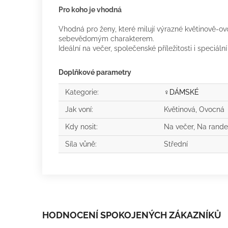
Pro koho je vhodná
Vhodná pro ženy, které milují výrazné květinově-o
sebevědomým charakterem.
Ideální na večer, společenské příležitosti i speciální
Doplňkové parametry
Kategorie
:
♀️DÁMSKÉ
Jak voní
:
Květinová, Ovocná
Kdy nosit
:
Na večer, Na rande
Síla vůně
:
Střední
HODNOCENÍ SPOKOJENÝCH ZÁKAZNÍKŮ