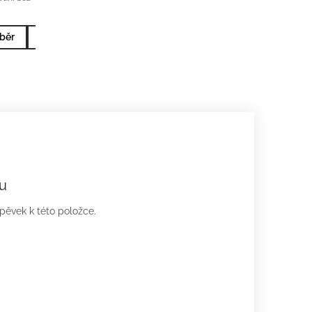
běr
10x2ml nejprodávanější
5x2ml nejprodávanější
u
spěvek k této položce.