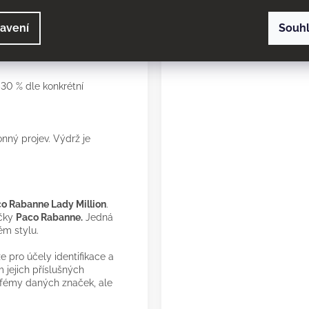
é tóny pro nezapomenutelný
avení
Souh
30 % dle konkrétní
onný projev. Výdrž je
o Rabanne Lady Million
.
ačky
Paco Rabanne.
Jedná
ém stylu.
 pro účely identifikace a
 jejich příslušných
arfémy daných značek, ale