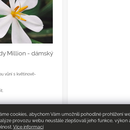
dy Million - dámský
u vůní s květinově-
t.
iskřivý neroli.
áme cookies, abychom Vám umožnili pohodlné prohlížení w
nalýze provozu webu neustále zlepšovali jeho funkce, výkon 
ětu, jasmínu a gardénie.
elnost.
Více informací