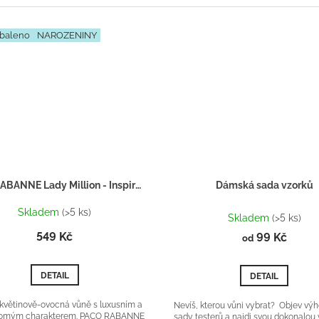
baleno
NAROZENINY
PACO RABANNE Lady Million - Inspirace F065 - Dárkový balíček
Dámská sada vzorků
Průměrné
Skladem
(>5 ks)
hodnocení
Skladem
(>5 ks)
produktu
549 Kč
99 Kč
od
je
5,0
z
DETAIL
DETAIL
5
hvězdiček.
květinově-ovocná vůně s luxusním a
Nevíš, kterou vůni vybrat? Objev vý
omým charakterem. PACO RABANNE
sady testerů a najdi svou dokonalou 