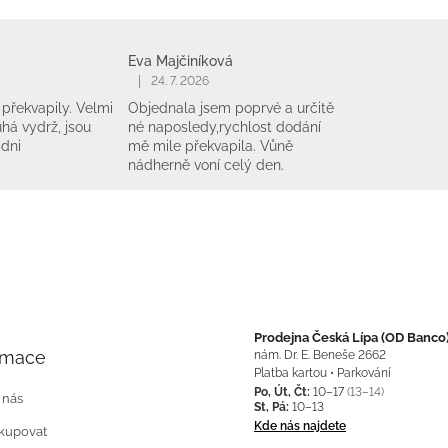
Eva Majčiníková
|
24. 7. 2026
překvapily. Velmi
Objednala jsem poprvé a určitě
há vydrž, jsou
né naposledy,rychlost dodání
 dni
mě mile překvapila. Vůně
nádherně voní celý den.
Prodejna Česká Lípa (OD Banco
rmace
nám. Dr. E. Beneše 2662
Platba kartou • Parkování
Po, Út, Čt:
10–17
(13–14)
 nás
St, Pá:
10–13
Kde nás najdete
kupovat