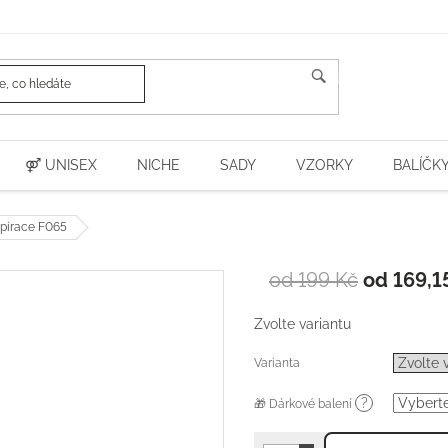
HLEDAT
⚤ UNISEX
NICHE
SADY
VZORKY
BALÍČK
pirace F065
od 199 Kč
od
169,1
Zvolte variantu
Varianta
?
🎁 Dárkové balení