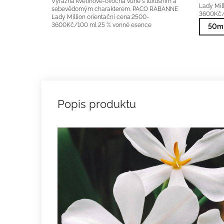
Výrazná květinově-ovocná vůně s luxusním a
Lady Mil
sebevědomým charakterem. PACO RABANNE
3600Kč/
Lady Million orientační cena:2500-
3600Kč/100 ml 25 % vonné esence
50ml