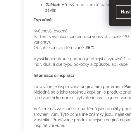
Základ:
Hřejivý med, zemité pačuli a sladk
závěr.
Nast
Typ vůně
Květinová, ovocná.
Parfém s vysokou koncentrací vonných složek (20–
varianty).
Obsah esence u této vůně:
25 %.
Vyšší koncentrace podporuje plnější a výraznější v
individuální dle typu pokožky a způsobu aplikace.
Informace o inspiraci
Tato vůně je inspirována originálním parfémem
Pac
Nejedná se o jeho totožnou kopii ani o produkt zn
se o vlastní kompozici vytvořenou ve stejném vonn
Veškeré názvy značek a parfémů jsou použity pouze
srovnání vůní. Tyto ochranné známky jsou majetkem
vlastníků. Prodávané produkty nejsou originální p
inspirativní vůně.