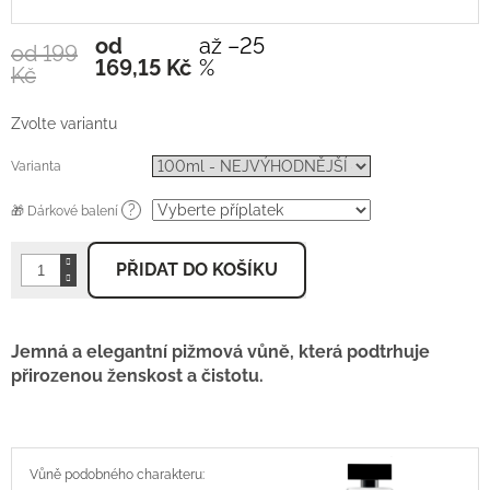
od
až –25
od 199
Měrná
169,15 Kč
%
Kč
cena:
Zvolte variantu
Varianta
?
🎁 Dárkové balení
PŘIDAT DO KOŠÍKU
Jemná a elegantní pižmová vůně, která
podtrhuje
přirozenou ženskost a čistotu.