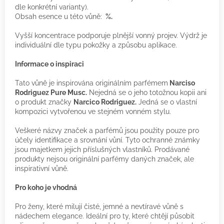
dle konkrétní varianty).
Obsah esence u této vůně:
%.
Vyšší koncentrace podporuje plnější vonný projev. Výdrž je
individuální dle typu pokožky a způsobu aplikace.
Informace o inspiraci
Tato vůně je inspirována originálním parfémem
Narciso
Rodriguez Pure
Musc.
Nejedná se o jeho totožnou kopii ani
o produkt značky
Narcico Rodriguez.
Jedná se o vlastní
kompozici vytvořenou ve stejném vonném stylu.
Veškeré názvy značek a parfémů jsou použity pouze pro
účely identifikace a srovnání vůní. Tyto ochranné známky
jsou majetkem jejich příslušných vlastníků. Prodávané
produkty nejsou originální parfémy daných značek, ale
inspirativní vůně.
Pro koho je vhodná
Pro ženy, které milují čisté, jemné a nevtíravé vůně s
nádechem elegance. Ideální pro ty, které chtějí působit