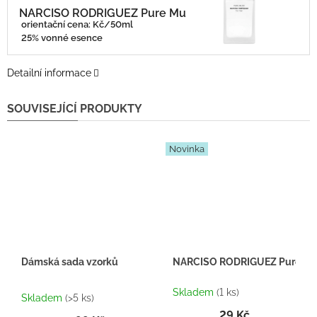
NARCISO RODRIGUEZ Pure Musc
orientační cena: Kč/50ml
25% vonné esence
Detailní informace
SOUVISEJÍCÍ PRODUKTY
Novinka
Dámská sada vzorků
NARCISO RODRIGUEZ Pure Musc 
Průměrné
Skladem
(1 ks)
hodnocení
Skladem
(>5 ks)
produktu
29 Kč