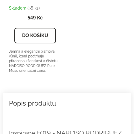
Skladem
(>5 ks)
549 Kč
DO KOŠÍKU
Jemná a elegantní pižmová
vůně, která podtrhuje
přirozenou ženskost a čistotu.
NARCISO RODRIGUEZ Pure
Musc orientační cena:
Kč/50ml 25% vonné...
Inspirace F019 - NARCISO RODRIGUEZ