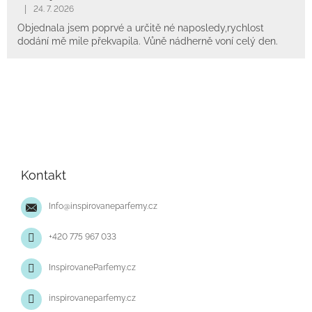
|
24. 7. 2026
Objednala jsem poprvé a určitě né naposledy,rychlost
dodání mě mile překvapila. Vůně nádherně voní celý den.
Z
á
p
Kontakt
a
t
Info
@
inspirovaneparfemy.cz
í
+420 775 967 033
InspirovaneParfemy.cz
inspirovaneparfemy.cz