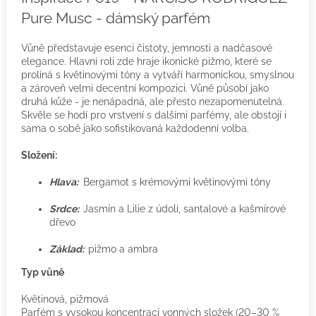
Pure Musc - dámský parfém
Vůně představuje esenci čistoty, jemnosti a nadčasové
elegance. Hlavní roli zde hraje ikonické pižmo, které se
prolíná s květinovými tóny a vytváří harmonickou, smyslnou
a zároveň velmi decentní kompozici. Vůně působí jako
druhá kůže - je nenápadná, ale přesto nezapomenutelná.
Skvěle se hodí pro vrstvení s dalšími parfémy, ale obstojí i
sama o sobě jako sofistikovaná každodenní volba.
Složení:
Hlava:
Bergamot s krémovými květinovými tóny
Srdce:
Jasmín a Lilie z údolí, santalové a kašmírové
dřevo
Základ:
pižmo a ambra
Typ vůně
Květinová, pižmová
Parfém s vysokou koncentrací vonných složek (20–30 %