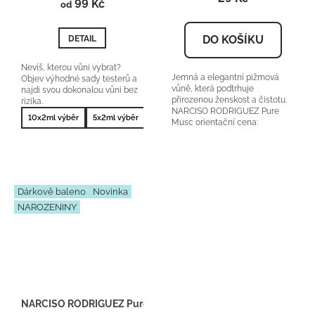
99 Kč
je
od
5,0
z
DO KOŠÍKU
DETAIL
5
hvězdiček.
Nevíš, kterou vůni vybrat?
Jemná a elegantní pižmová
Objev výhodné sady testerů a
vůně, která podtrhuje
najdi svou dokonalou vůni bez
přirozenou ženskost a čistotu.
rizika.
NARCISO RODRIGUEZ Pure
10x2ml výběr
5x2ml výběr
10x2ml nejprodávanější
5x2ml nejprodá
Musc orientační cena:
Kč/50ml 25% vonné...
Dárkově baleno
Novinka
NAROZENINY
NARCISO RODRIGUEZ Pure Musc - Inspirace F019 - Dárkový ba