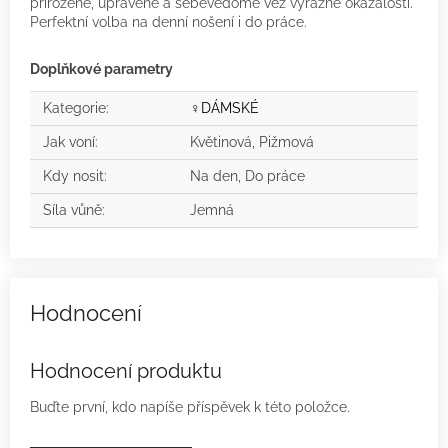
přirozeně, upraveně a sebevědomě vez výrazné okázalosti.
Perfektní volba na denní nošení i do práce.
Doplňkové parametry
Kategorie
:
♀️DÁMSKÉ
Jak voní
:
Květinová, Pižmová
Kdy nosit
:
Na den, Do práce
Síla vůně
:
Jemná
Hodnocení produktu
Buďte první, kdo napíše příspěvek k této položce.