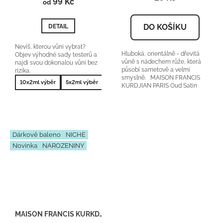
99 Kč
je
od
5,0
z
DO KOŠÍKU
DETAIL
5
hvězdiček.
Nevíš, kterou vůni vybrat?
Hluboká, orientálně - dřevitá
Objev výhodné sady testerů a
vůně s nádechem růže, která
najdi svou dokonalou vůni bez
působí sametově a velmi
rizika.
smyslně. MAISON FRANCIS
10x2ml výběr
5x2ml výběr
10x2ml nejprodávanější
5x2ml nejprodá
KURDJIAN PARIS Oud Satin
Mood orientační cena:...
Dárkově baleno
NICHE
Novinka
NAROZENINY
MAISON FRANCIS KURKDJIAN PARIS Oud Satin Mood - Inspirace