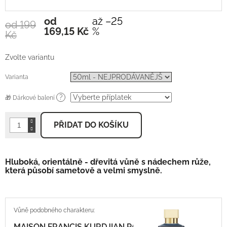
od
až –25
od 199
Měrná
169,15 Kč
%
Kč
cena:
Zvolte variantu
Varianta
?
🎁 Dárkové balení
PŘIDAT DO KOŠÍKU
Hluboká, orientálně - dřevitá vůně s nádechem růže,
která působí sametově a velmi smyslně.
MAISON FRANCIS KURDJIAN PARIS Oud Satin