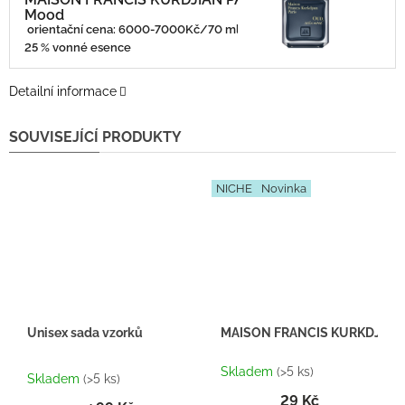
Mood
orientační cena: 6000-7000Kč/70 ml
25 % vonné esence
Detailní informace
SOUVISEJÍCÍ PRODUKTY
NICHE
Novinka
Unisex sada vzorků
MAISON FRANCIS KURKDJIAN PAR
Průměrné
Skladem
(>5 ks)
hodnocení
Skladem
(>5 ks)
produktu
29 Kč