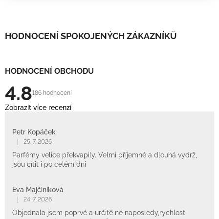
HODNOCENÍ SPOKOJENÝCH ZÁKAZNÍKŮ
HODNOCENÍ OBCHODU
4.8
186 hodnocení
Zobrazit více recenzí
Petr Kopáček
|
25. 7. 2026
Parfémy velice překvapily. Velmi příjemné a dlouhá vydrž,
jsou cítit i po celém dni
Eva Majčiníková
|
24. 7. 2026
Objednala jsem poprvé a určitě né naposledy,rychlost