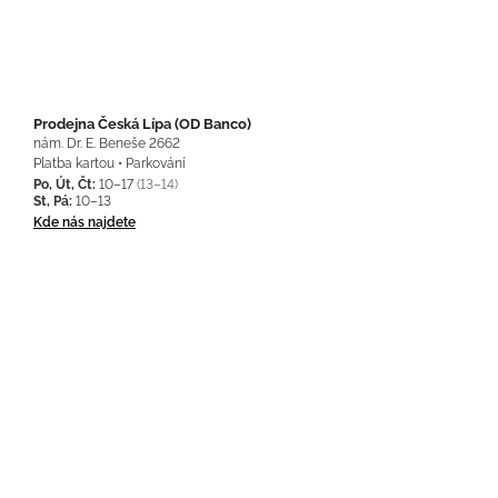
Prodejna Česká Lípa (OD Banco)
nám. Dr. E. Beneše 2662
Platba kartou • Parkování
Po, Út, Čt:
10–17
(13–14)
St, Pá:
10–13
Kde nás najdete