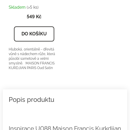
Skladem
(>5 ks)
549 Kč
DO KOŠÍKU
Hluboká, orientálně - dřevitá
vůně s nádechem růže, která
působí sametově a velmi
smyslně. MAISON FRANCIS
KURDJIAN PARIS Oud Satin
Mood orientační cena:...
Inspirace U088 Maison Francis Kurkdjian