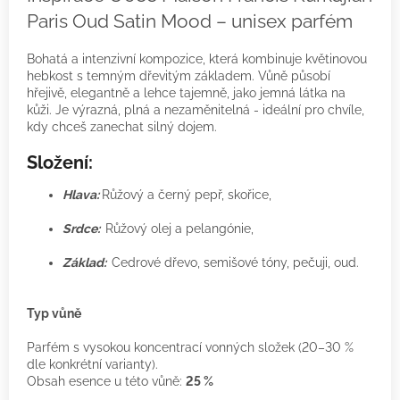
Paris Oud Satin Mood – unisex parfém
Bohatá a intenzivní kompozice, která kombinuje květinovou
hebkost s temným dřevitým základem. Vůně působí
hřejivě, elegantně a lehce tajemně, jako jemná látka na
kůži. Je výrazná, plná a nezaměnitelná - ideální pro chvíle,
kdy chceš zanechat silný dojem.
Složení:
Hlava:
Růžový a černý pepř, skořice,
Srdce:
Růžový olej a pelangónie,
Základ:
Cedrové dřevo, semišové tóny, pečuji,
oud.
Typ vůně
Parfém s vysokou koncentrací vonných složek (20–30 %
dle konkrétní varianty).
Obsah esence u této vůně:
25 %