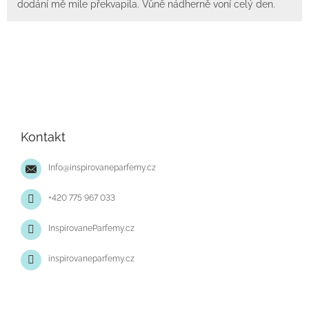
dodání mě mile překvapila. Vůně nádherně voní celý den.
Z
á
p
Kontakt
a
t
Info
@
inspirovaneparfemy.cz
í
+420 775 967 033
InspirovaneParfemy.cz
inspirovaneparfemy.cz