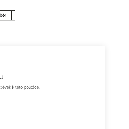
běr
10x2ml nejprodávanější
5x2ml nejprodávanější
u
spěvek k této položce.