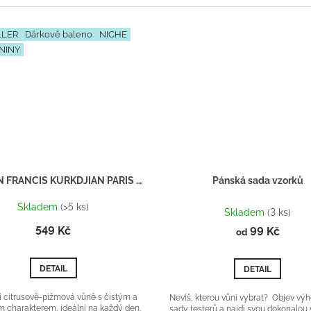
LLER
Dárkově baleno
NICHE
NINY
MAISON FRANCIS KURKDJIAN PARIS Amyris homme - Inspirace H135 - Dárkový balíček
Pánská sada vzorků
Průměrné
Skladem
(>5 ks)
hodnocení
Skladem
(3 ks)
produktu
549 Kč
99 Kč
od
je
5,0
z
DETAIL
DETAIL
5
hvězdiček.
í citrusově-pižmová vůně s čistým a
Nevíš, kterou vůni vybrat? Objev vý
 charakterem, ideální na každý den.
sady testerů a najdi svou dokonalou 