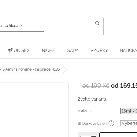
HLEDAT
⚤ UNISEX
NICHE
SADY
VZORKY
BALÍČK
S Amyris homme - Inspirace H135
od 199 Kč
od
169,1
Zvolte variantu
Varianta
?
🎁 Dárkové balení