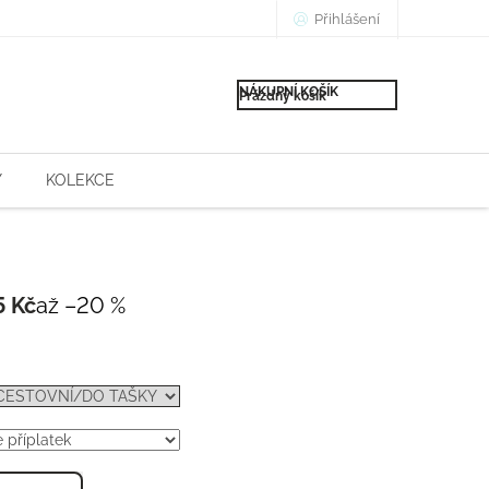
Přihlášení
NÁKUPNÍ KOŠÍK
Prázdný košík
Y
KOLEKCE
5 Kč
až –20 %
Měrná
cena: