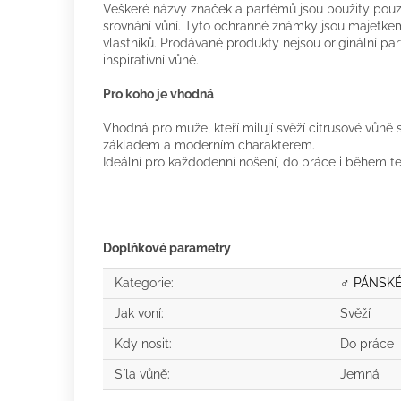
Veškeré názvy značek a parfémů jsou použity pouze
srovnání vůní. Tyto ochranné známky jsou majetkem
vlastníků. Prodávané produkty nejsou originální p
inspirativní vůně.
Pro koho je vhodná
Vhodná pro muže, kteří milují svěží citrusové vů
základem a moderním charakterem.
Ideální pro každodenní nošení, do práce i během te
Doplňkové parametry
Kategorie
:
♂ PÁNSK
Jak voní
:
Svěží
Kdy nosit
:
Do práce
Síla vůně
:
Jemná