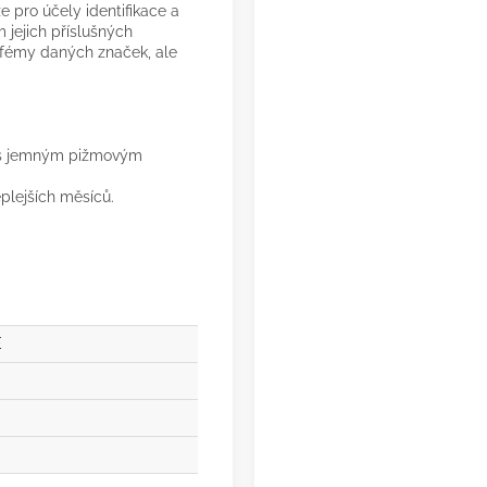
 pro účely identifikace a
 jejich příslušných
arfémy daných značek, ale
ně s jemným pižmovým
plejších měsíců.
É