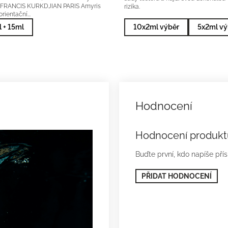
FRANCIS KURKDJIAN PARIS Amyris
rizika.
ientační...
 + 15ml
10x2ml výběr
5x2ml vý
Hodnocení produkt
Buďte první, kdo napíše pří
PŘIDAT HODNOCENÍ