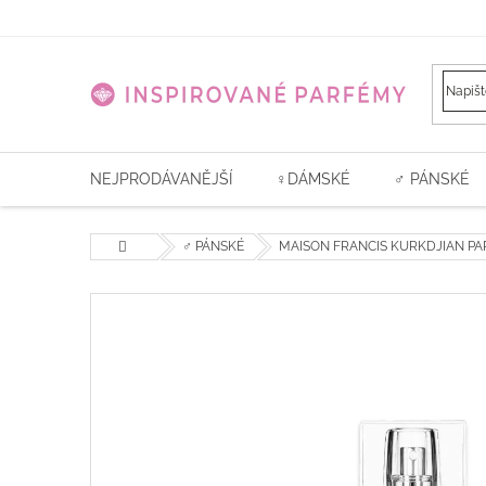
Přejít
na
obsah
NEJPRODÁVANĚJŠÍ
♀️DÁMSKÉ
♂ PÁNSKÉ
Domů
♂ PÁNSKÉ
MAISON FRANCIS KURKDJIAN PARI