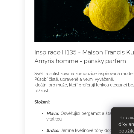
Inspirace H135 - Maison Francis Kur
Amyris homme - pánský parfém
Svěží a sofistikovaná kompozice inspirovaná moder
Působí čistě, upraveně a velmi vyváženě.
Ideální pro muže, kteří preferují lehkou eleganci be
těžkosti.
Složení:
Hlava:
Osvěžující bergamot a šťavnatý citrón
Použív
vitalitou.
díky a
Srdce:
Jemné květinové tóny doplněné o nád
použit