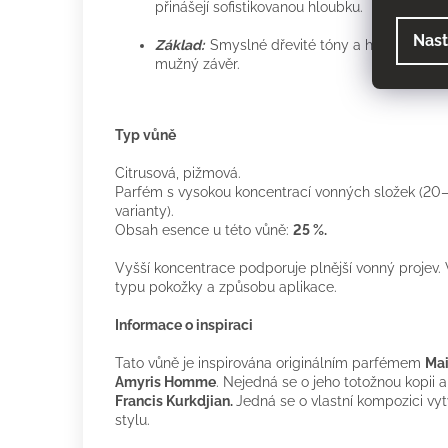
přinášejí sofistikovanou hloubku.
Nast
Základ:
Smyslné dřevité tóny a hebké pižmo v
mužný závěr.
Typ vůně
Citrusová, pižmová.
Parfém s vysokou koncentrací vonných složek (20–
varianty).
Obsah esence u této vůně:
25 %.
Vyšší koncentrace podporuje plnější vonný projev. V
typu pokožky a způsobu aplikace.
Informace o inspiraci
Tato vůně je inspirována originálním parfémem
Mai
Amyris Homme
.
Nejedná se o jeho totožnou kopii 
Francis Kurkdjian.
Jedná se o vlastní kompozici v
stylu.