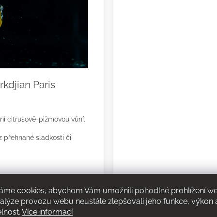
kdjian Paris
ní citrusově-pižmovou vůní.
z přehnané sladkosti či
 vás probudí svou jiskrou a
áme cookies, abychom Vám umožnili pohodlné prohlížení w
nalýze provozu webu neustále zlepšovali jeho funkce, výkon 
ech exotické skořice
elnost.
Více informací