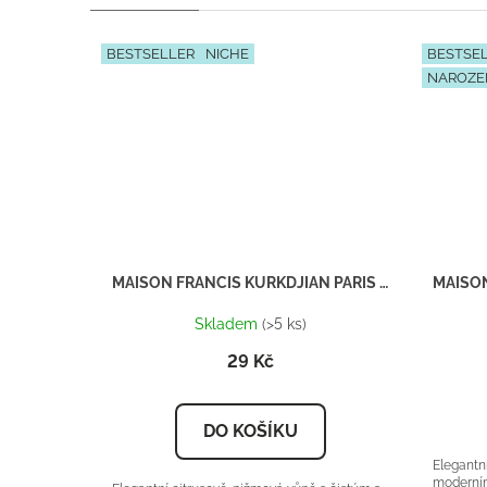
BESTSELLER
NICHE
BESTSE
NAROZE
MAISON FRANCIS KURKDJIAN PARIS Amyris homme - Inspirace H135 - tester 2ml
Skladem
(>5 ks)
29 Kč
DO KOŠÍKU
Elegantn
moderním