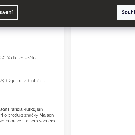
avení
Souh
ytváří dlouhotrvající,
30 % dle konkrétní
ýdrž je individuální dle
son Francis Kurkdjian
ani o produkt značky
Maison
ytvořenou ve stejném vonném