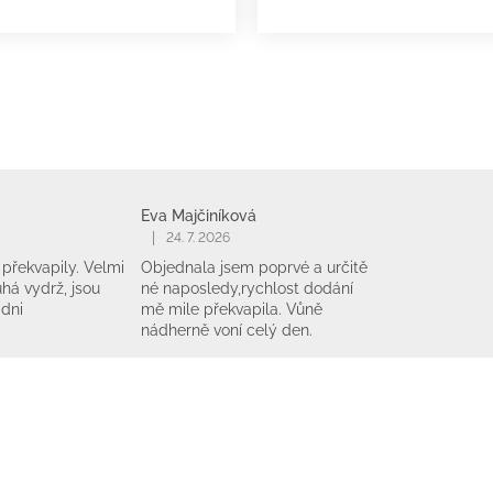
Eva Majčiníková
|
24. 7. 2026
překvapily. Velmi
Objednala jsem poprvé a určitě
há vydrž, jsou
né naposledy,rychlost dodání
 dni
mě mile překvapila. Vůně
nádherně voní celý den.