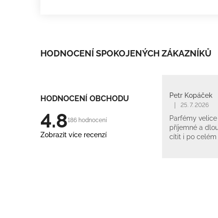
HODNOCENÍ SPOKOJENÝCH ZÁKAZNÍKŮ
Petr Kopáček
HODNOCENÍ OBCHODU
|
25. 7. 2026
4.8
Parfémy velice 
186 hodnocení
příjemné a dlou
Zobrazit více recenzí
cítit i po celém
Z