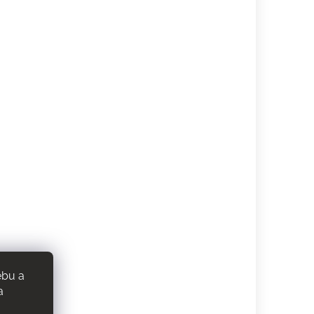
ebu a
a