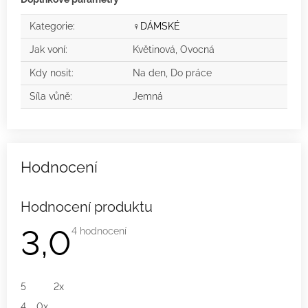
Kategorie
:
♀️DÁMSKÉ
Jak voní
:
Květinová, Ovocná
Kdy nosit
:
Na den, Do práce
Síla vůně
:
Jemná
Hodnocení produktu
3,0
Průměrné
4 hodnocení
hodnocení
produktu
je
3,0
z
5
2x
5
hvězdiček.
4
0x