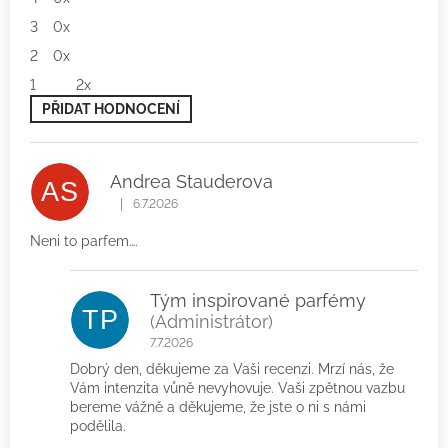
3
0x
2
0x
1
2x
PŘIDAT HODNOCENÍ
V
ý
p
Andrea Stauderova
AS
i
|
s
6.7.2026
Hodnocení produktu je 1 z 5 hvězdiček.
h
Neni to parfem….
o
d
n
Tým inspirované parfémy
o
TP
c
(Administrátor)
e
7.7.2026
n
Dobrý den, děkujeme za Vaši recenzi. Mrzí nás, že
í
Vám intenzita vůně nevyhovuje. Vaši zpětnou vazbu
bereme vážně a děkujeme, že jste o ni s námi
podělila.