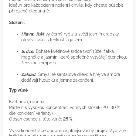
Ideální pro každodenní nošení i chvíle, kdy chcete působit
přirozeně elegantně.
Složení:
Hlava:
Jiskřivý černý rybíz a svěží jasmín arabský
otevírají vůni s lehkostí a jasem.
Srdce:
Bohaté květinové srdce tvoří růže, fialka,
magnólie a jasmín, které společně vytvářejí éterickou,
ženskou kompozici.
Základ:
Smyslné santalové dřevo a hřejivá ambra
dodávají hloubku a jemné zakončení.
Typ vůně
Květinová, ovocná.
Parfém s vysokou koncentrací vonných složek (20–30 %
dle konkrétní varianty).
Obsah esence u této vůně:
25 %.
Vyšší koncentrace podporuje plnější vonný projev. Výdrž je