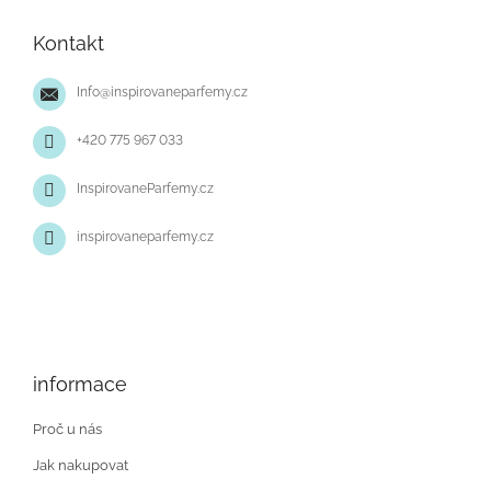
á
p
Kontakt
a
t
Info
@
inspirovaneparfemy.cz
í
+420 775 967 033
InspirovaneParfemy.cz
inspirovaneparfemy.cz
informace
Proč u nás
Jak nakupovat