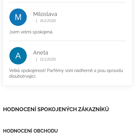
Miloslava
M
|
16.2.2026
Hodnocení produktu je 5 z 5 hvězdiček.
Jsem velmi spokojená.
Aneta
A
|
12.2.2026
Hodnocení produktu je 5 z 5 hvězdiček.
Velká spokojenost! Parfémy voní nádherně a jsou opravdu
dlouhotrvající.
HODNOCENÍ SPOKOJENÝCH ZÁKAZNÍKŮ
HODNOCENÍ OBCHODU