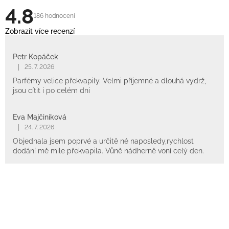
4.8
186 hodnocení
Zobrazit více recenzí
Petr Kopáček
|
25. 7. 2026
Parfémy velice překvapily. Velmi příjemné a dlouhá vydrž,
jsou cítit i po celém dni
Eva Majčiníková
|
24. 7. 2026
Objednala jsem poprvé a určitě né naposledy,rychlost
dodání mě mile překvapila. Vůně nádherně voní celý den.
Z