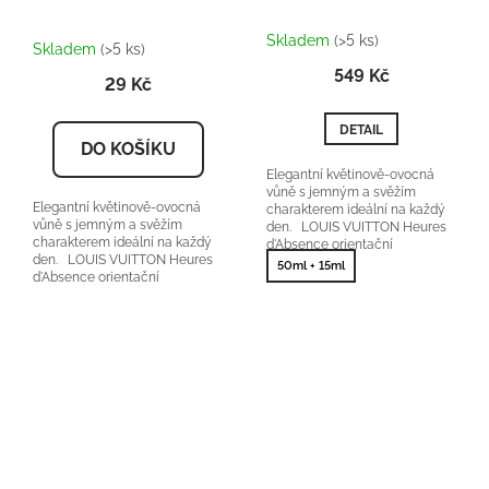
Průměrné
Skladem
(>5 ks)
hodnocení
Skladem
(>5 ks)
produktu
549 Kč
29 Kč
je
5,0
z
DETAIL
5
DO KOŠÍKU
hvězdiček.
Elegantní květinově-ovocná
vůně s jemným a svěžím
Elegantní květinově-ovocná
charakterem ideální na každý
vůně s jemným a svěžím
den. LOUIS VUITTON Heures
charakterem ideální na každý
d'Absence orientační
den. LOUIS VUITTON Heures
cena:8000-
50ml + 15ml
d'Absence orientační
10000Kč/100ml 25 %...
cena:8000-
10000Kč/100ml 25 % vonné...