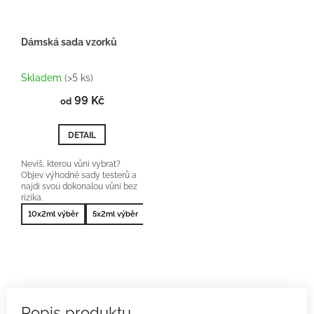
Dámská sada vzorků
Průměrné
hodnocení
Skladem
(>5 ks)
produktu
99 Kč
je
od
5,0
z
DETAIL
5
hvězdiček.
Nevíš, kterou vůni vybrat?
Objev výhodné sady testerů a
najdi svou dokonalou vůni bez
rizika.
10x2ml výběr
5x2ml výběr
10x2ml nejprodávanější
5x2ml nejprodá