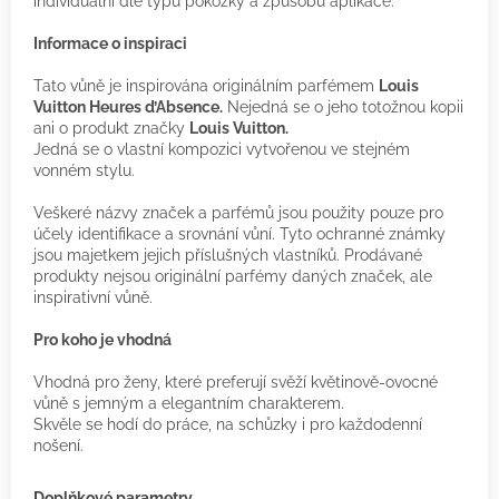
individuální dle typu pokožky a způsobu aplikace.
Informace o inspiraci
Tato vůně je inspirována originálním parfémem
Louis
Vuitton Heures d’Absence.
Nejedná se o jeho totožnou kopii
ani o produkt značky
Louis Vuitton.
Jedná se o vlastní kompozici vytvořenou ve stejném
vonném stylu.
Veškeré názvy značek a parfémů jsou použity pouze pro
účely identifikace a srovnání vůní. Tyto ochranné známky
jsou majetkem jejich příslušných vlastníků. Prodávané
produkty nejsou originální parfémy daných značek, ale
inspirativní vůně.
Pro koho je vhodná
Vhodná pro ženy, které preferují svěží květinově-ovocné
vůně s jemným a elegantním charakterem.
Skvěle se hodí do práce, na schůzky i pro každodenní
nošení.
Doplňkové parametry