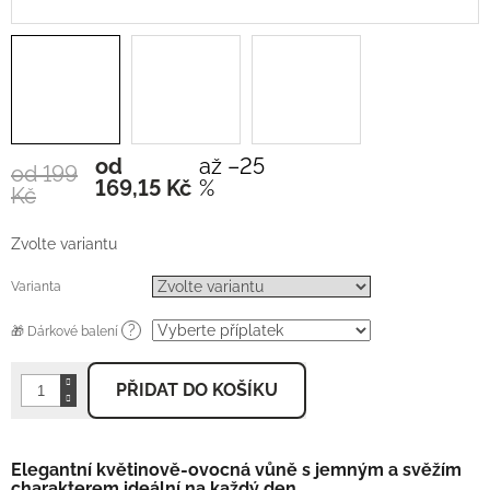
od
až –25
od 199
Měrná
169,15 Kč
%
Kč
cena:
Zvolte variantu
Varianta
?
🎁 Dárkové balení
PŘIDAT DO KOŠÍKU
Elegantní květinově-ovocná vůně s jemným a svěžím
charakterem ideální na každý den.