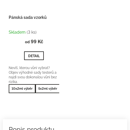
Pánská sada vzorků
Průměrné
hodnocení
Skladem
(3 ks)
produktu
99 Kč
je
od
5,0
z
DETAIL
5
hvězdiček.
Nevíš, kterou vůni vybrat?
Objev výhodné sady testerů a
najdi svou dokonalou vůni bez
rizika.
10x2ml výběr
5x2ml výběr
10x2ml nejprodávanější
5x2ml nejprodá