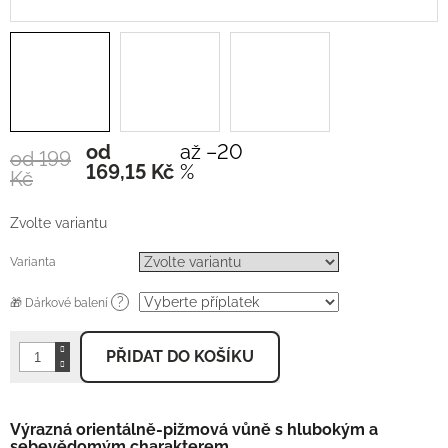
od
až –20
od 199
Měrná
169,15 Kč
%
Kč
cena:
Zvolte variantu
Varianta
?
🎁 Dárkové balení
PŘIDAT DO KOŠÍKU
Výrazná orientálně-pižmová vůně s hlubokým a
sebevědomým charakterem.