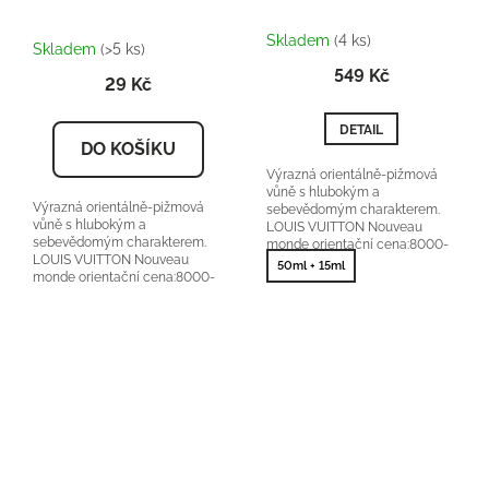
Průměrné
Skladem
(4 ks)
hodnocení
Skladem
(>5 ks)
produktu
549 Kč
29 Kč
je
5,0
z
DETAIL
5
DO KOŠÍKU
hvězdiček.
Výrazná orientálně-pižmová
vůně s hlubokým a
Výrazná orientálně-pižmová
sebevědomým charakterem.
vůně s hlubokým a
LOUIS VUITTON Nouveau
sebevědomým charakterem.
monde orientační cena:8000-
LOUIS VUITTON Nouveau
10000Kč/100ml 25 % vonné
50ml + 15ml
monde orientační cena:8000-
esence
10000Kč/100ml 25 % vonné
esence