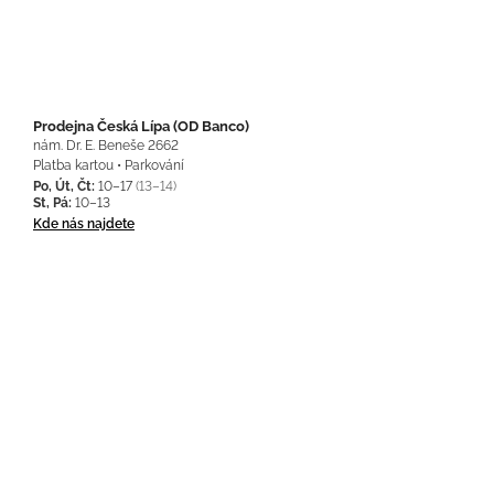
Prodejna Česká Lípa (OD Banco)
nám. Dr. E. Beneše 2662
Platba kartou • Parkování
Po, Út, Čt:
10–17
(13–14)
St, Pá:
10–13
Kde nás najdete