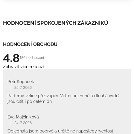
HODNOCENÍ SPOKOJENÝCH ZÁKAZNÍKŮ
HODNOCENÍ OBCHODU
4.8
186 hodnocení
Zobrazit více recenzí
Petr Kopáček
|
25. 7. 2026
Parfémy velice překvapily. Velmi příjemné a dlouhá vydrž,
jsou cítit i po celém dni
Eva Majčiníková
|
24. 7. 2026
Objednala jsem poprvé a určitě né naposledy,rychlost