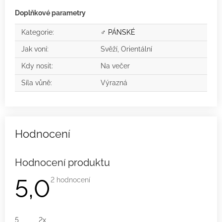
Doplňkové parametry
Kategorie
:
♂ PÁNSKÉ
Jak voní
:
Svěží, Orientální
Kdy nosit
:
Na večer
Síla vůně
:
Výrazná
Hodnocení produktu
5,0
Průměrné
2 hodnocení
hodnocení
produktu
je
5,0
z
5
2x
5