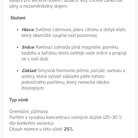
Ideální pro večerní nošení i situace, kdy chcete zanechat
silný a nezaměnitelný dojem.
Složení:
Hlava:
Svěžest cabreuva, jiskra citronu a dotyk kůže,
který okamžitě zaujme vaší pozornost.
Srdce:
Kvetoucí zahrada plná magnólie, jasmínu,
kadidla a šafránu, která zahřeje vaše srdce a propojí
se s vaší duší.
Základ:
Smyslná harmonie pižma, pačule, santalu a
ambry, která vytváří základní pilíře tohoto
jedinečného parfému, který nenechá nikoho
lhostejným.
Typ vůně
Orientální, pižmová.
Parfém s vysokou koncentrací vonných složek (20–30 %
dle konkrétní varianty).
Obsah esence u této vůně:
25%.