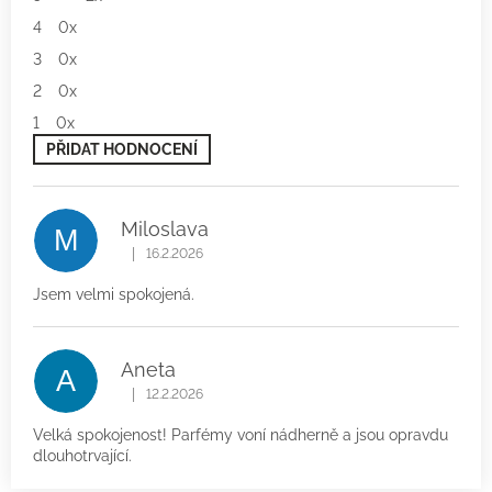
hvězdiček.
4
0x
3
0x
2
0x
1
0x
PŘIDAT HODNOCENÍ
V
ý
p
Miloslava
M
i
|
s
16.2.2026
Hodnocení produktu je 5 z 5 hvězdiček.
h
Jsem velmi spokojená.
o
d
n
o
Aneta
A
c
|
12.2.2026
e
Hodnocení produktu je 5 z 5 hvězdiček.
n
Velká spokojenost! Parfémy voní nádherně a jsou opravdu
í
dlouhotrvající.