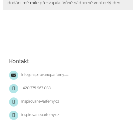
dodání mě mile překvapila. Vůně nádherně voní celý den.
Z
á
p
Kontakt
a
t
Info
@
inspirovaneparfemy.cz
í
+420 775 967 033
InspirovaneParfemy.cz
inspirovaneparfemy.cz