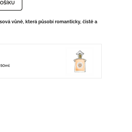
KOŠÍKU
vá vůně, která působí romanticky, čistě a
0/50ml