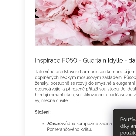
Inspirace F050 - Guerlain Idylle - 
Tato vůně představuje harmonickou kompozici jem
doplněných hebkým mošusovým základem. Působí s
žensky, postupně se rozvíjí do smyslné a elegantní
dlouhotrvající a přirozeně přitažlivou stopu. Je ideá
hledají romantickou, sofistikovanou a nadčasovou v
výjimečné chvíle.
Složení:
Použív
Hlava:
Svůdná kompozice začíná oslnivým s
díky a
Pomerančového květu.
použit