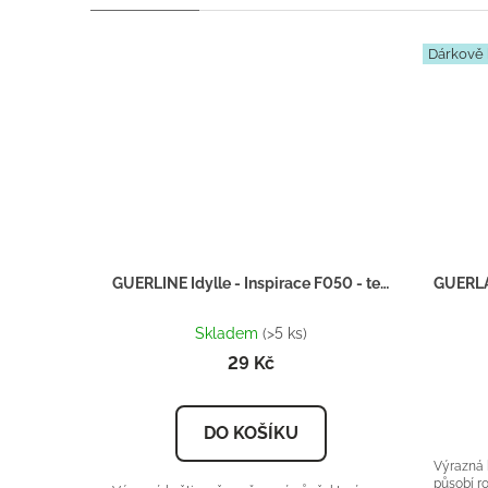
Dárkově 
GUERLINE Idylle - Inspirace F050 - tester 2ml
Průměrné
hodnocení
Skladem
(>5 ks)
produktu
29 Kč
je
5,0
z
DO KOŠÍKU
5
hvězdiček.
Výrazná 
působí r