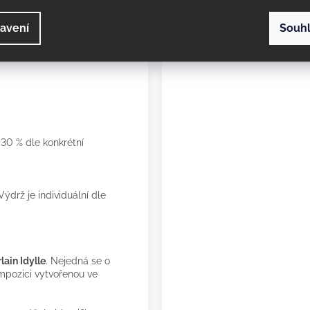
é do sebe promítnou
avení
Souh
ky, které dodávají vůni
30 % dle konkrétní
ýdrž je individuální dle
lain Idylle
. Nejedná se o
ompozici vytvořenou ve