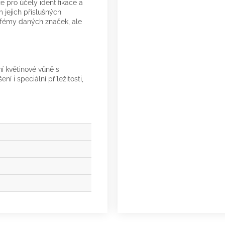
 pro účely identifikace a
 jejich příslušných
arfémy daných značek, ale
ní květinové vůně s
i speciální příležitosti,