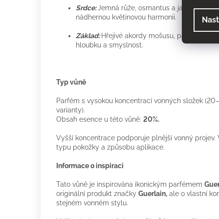
Srdce:
Jemná růže, osmantus a jasmín, kter
nádhernou květinovou harmonii.
Nast
Základ:
Hřejivé akordy mošusu, pačuli a vanil
hloubku a smyslnost.
Typ vůně
Parfém s vysokou koncentrací vonných složek (20–
varianty).
Obsah esence u této vůně:
20%.
Vyšší koncentrace podporuje plnější vonný projev. V
typu pokožky a způsobu aplikace.
Informace o inspiraci
Tato vůně je inspirována ikonickým parfémem
Guer
originální produkt značky
Guerlain,
ale o vlastní k
stejném vonném stylu.