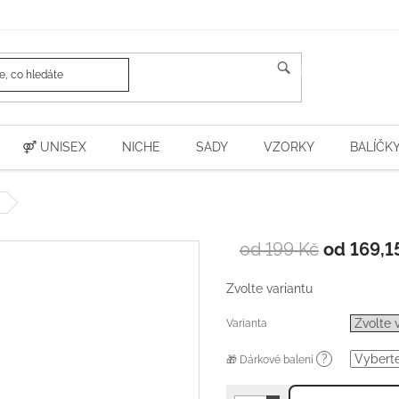
HLEDAT
⚤ UNISEX
NICHE
SADY
VZORKY
BALÍČK
od 199 Kč
od
169,1
Zvolte variantu
Varianta
?
🎁 Dárkové balení