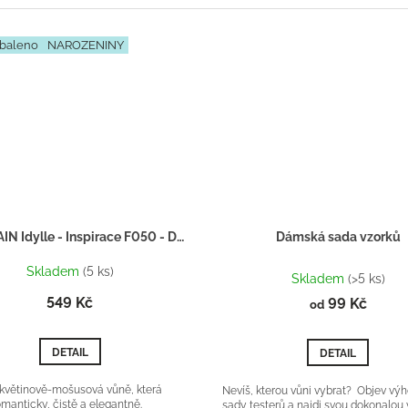
baleno
NAROZENINY
GUERLAIN Idylle - Inspirace F050 - Dárkový balíček
Dámská sada vzorků
Průměrné
Skladem
(5 ks)
hodnocení
Skladem
(>5 ks)
produktu
549 Kč
99 Kč
od
je
5,0
z
DETAIL
DETAIL
5
hvězdiček.
květinově-mošusová vůně, která
Nevíš, kterou vůni vybrat? Objev vý
omanticky, čistě a elegantně.
sady testerů a najdi svou dokonalou 