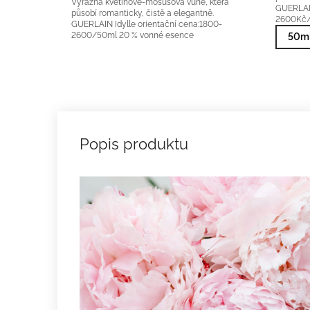
Výrazná květinově-mošusová vůně, která
GUERLAIN
působí romanticky, čistě a elegantně.
2600Kč/
GUERLAIN Idylle orientační cena:1800-
2600/50ml 20 % vonné esence
50ml