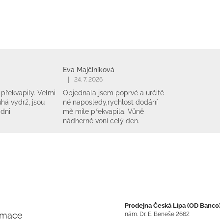
Eva Majčiníková
|
24. 7. 2026
překvapily. Velmi
Objednala jsem poprvé a určitě
há vydrž, jsou
né naposledy,rychlost dodání
 dni
mě mile překvapila. Vůně
nádherně voní celý den.
Prodejna Česká Lípa (OD Banco
rmace
nám. Dr. E. Beneše 2662