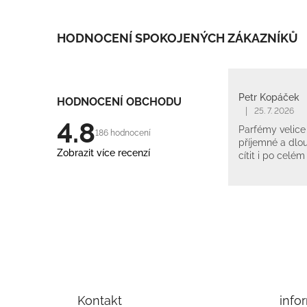
HODNOCENÍ SPOKOJENÝCH ZÁKAZNÍKŮ
Petr Kopáček
HODNOCENÍ OBCHODU
|
25. 7. 2026
4.8
Parfémy velice 
186 hodnocení
příjemné a dlou
Zobrazit více recenzí
cítit i po celém
Z
á
p
Kontakt
info
a