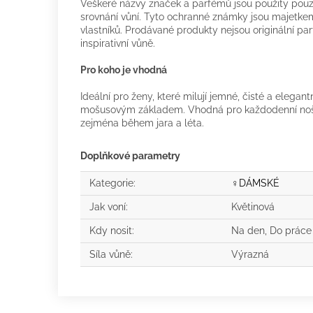
Veškeré názvy značek a parfémů jsou použity pouze
srovnání vůní. Tyto ochranné známky jsou majetkem
vlastníků. Prodávané produkty nejsou originální p
inspirativní vůně.
Pro koho je vhodná
Ideální pro ženy, které milují jemné, čisté a elegant
mošusovým základem. Vhodná pro každodenní nošení 
zejména během jara a léta.
Doplňkové parametry
Kategorie
:
♀️DÁMSKÉ
Jak voní
:
Květinová
Kdy nosit
:
Na den, Do práce
Síla vůně
:
Výrazná