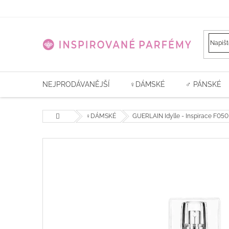
Přejít
na
obsah
NEJPRODÁVANĚJŠÍ
♀️DÁMSKÉ
♂ PÁNSKÉ
Domů
♀️DÁMSKÉ
GUERLAIN Idylle - Inspirace F050