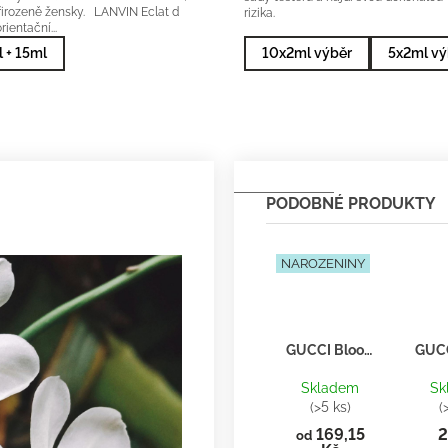
přirozeně žensky. LANVIN Eclat d
rizika.
rientační...
 + 15ml
10x2ml výběr
5x2ml vý
NAROZENINY
GUCCI Bloom - Inspirace F034
Skladem
Sk
(>5 ks)
(
169,15
2
od