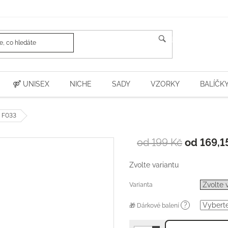
HLEDAT
⚤ UNISEX
NICHE
SADY
VZORKY
BALÍČK
e F033
od 199 Kč
od
169,1
Zvolte variantu
Varianta
?
🎁 Dárkové balení