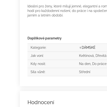
Ideální pro ženy, které milují jemné, elegantní a ro
hodí pro každodenní nošení, do práce i na společens
jarním a letním období.
Doplňkové parametry
Kategorie
:
♀️DÁMSKÉ
Jak voní
:
Květinová, Dřevitá
Kdy nosit
:
Na den, Do práce
Síla vůně
:
Střední