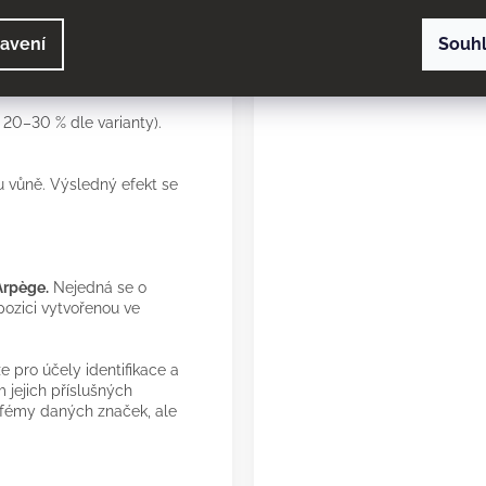
 a smyslné ambry.
avení
Souh
20–30 % dle varianty).
u vůně. Výsledný efekt se
Arpège.
Nejedná se o
pozici vytvořenou ve
 pro účely identifikace a
 jejich příslušných
arfémy daných značek, ale