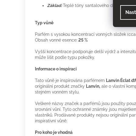
Základ:
Teplé tóny santalového dřeva, cedru
Nast
Typ vůně
Parfém s vysokou koncentrací vonných složek (cca 
Obsah vonné esence:
25 %
Vyšší koncentrace podporuje delší výdrž a intenzit
může lišit podle typu pokožky.
Informace o inspiraci
Tato vůně je inspirována parfémem
Lanvin Éclat d’
originální produkt značky
Lanvin,
ale o vlastní kom
stejném vonném stylu.
Veškeré názvy značek a parfémů jsou použity pouze
srovnání vůní. Tyto ochranné známky jsou majetkem
vlastníků. Prodávané produkty nejsou originální p
inspirativní vůně.
Pro koho je vhodná