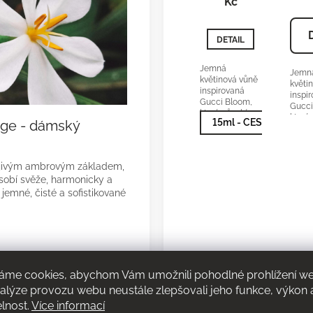
Kč
DETAIL
Jemná
Jemn
květinová vůně
květi
inspirovaná
inspi
Gucci Bloom,
Gucci
která působí
která
15ml - CESTOVNÍ/DO
ege - dámský
přirozeně
přiro
žensky,
žensk
elegantně a
elega
čistě. GUCCI
čistě
řejivým ambrovým základem,
Bloom orientační
Bloom
sobí svěže, harmonicky a
cena:1900-
cena:
2600Kč/50 ml
 jemné, čisté a sofistikované
2600
akordů.
áme cookies, abychom Vám umožnili pohodlné prohlížení w
 a jasmínu, které vás
nalýze provozu webu neustále zlepšovali jeho funkce, výkon 
elnost.
Více informací