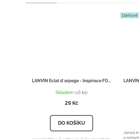
Dárkově 
LANVIN Eclat d´arpege - Inspirace F033 - tester 2ml
Skladem
(>5 ks)
29 Kč
DO KOŠÍKU
Jemná kv
a romant