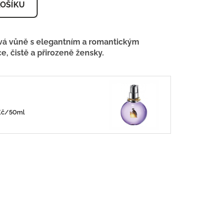
KOŠÍKU
á vůně s elegantním a romantickým
e, čistě a přirozeně žensky.
e
0Kč/50ml