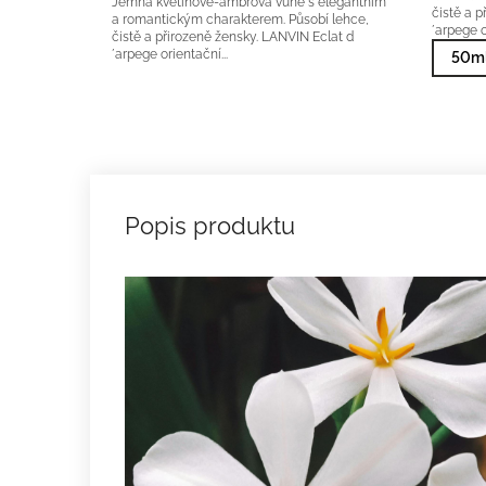
Jemná květinově-ambrová vůně s elegantním
čistě a 
a romantickým charakterem. Působí lehce,
´arpege o
čistě a přirozeně žensky. LANVIN Eclat d
´arpege orientační...
50ml