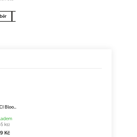
běr
10x2ml nejprodávanější
5x2ml nejprodávanější
GUCCI Bloom - Inspirace F034 - tester 2ml
ladem
>5 ks)
9 Kč