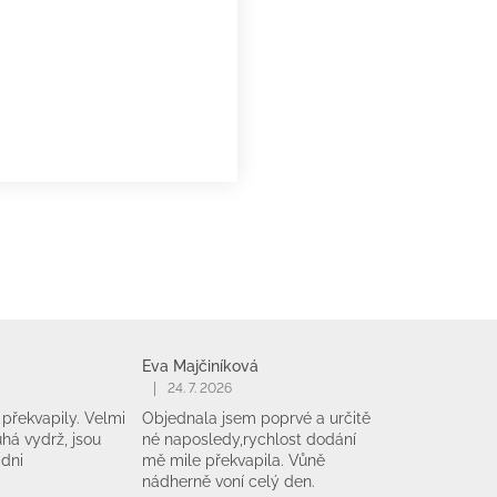
Eva Majčiníková
|
24. 7. 2026
překvapily. Velmi
Objednala jsem poprvé a určitě
há vydrž, jsou
né naposledy,rychlost dodání
 dni
mě mile překvapila. Vůně
nádherně voní celý den.