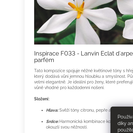
Inspirace F033 - Lanvin Eclat d´arp
parfém
Tato kompozice spojuje něžné květinové tóny s h
který dodává vůni jemnou hloubku a smyslnost. Pů
velmi elegantně. Je ideální pro ženy, které preferují
vůně vhodné pro každodenní nošení.
Složení:
Hlava:
Svěží tóny citronu, pepře a zelených 
Použív
Srdce:
Harmonická kombinace konvalinek, růží
díky a
okouzlí svou něžností.
použit