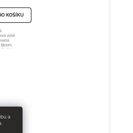
DO KOŠÍKU
á
nová vůně
rovaná
 Bloom,
 působí
 TAŠKY
50ml - NEJPRODÁVANĚJŠÍ
zeně
y,
ntně a
. GUCCI
 orientační
1900-
Kč/50ml
ebu a
a