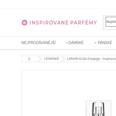
Přejít
na
obsah
NEJPRODÁVANĚJŠÍ
♀️DÁMSKÉ
♂ PÁNSKÉ
Domů
♀️DÁMSKÉ
LANVIN Eclat d´arpege - Inspirac