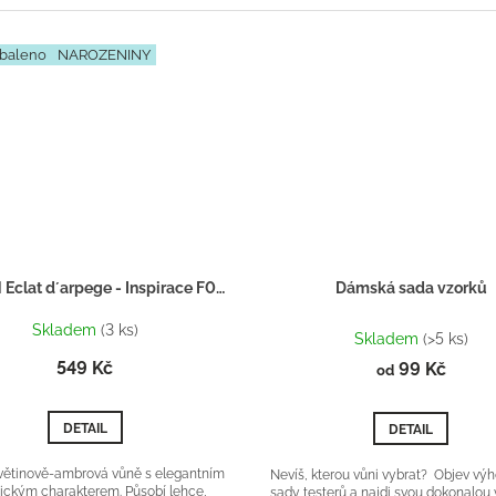
baleno
NAROZENINY
LANVIN Eclat d´arpege - Inspirace F033 - Dárkový balíček
Dámská sada vzorků
Průměrné
Skladem
(3 ks)
hodnocení
Skladem
(>5 ks)
produktu
549 Kč
99 Kč
od
je
5,0
z
DETAIL
DETAIL
5
hvězdiček.
ětinově-ambrová vůně s elegantním
Nevíš, kterou vůni vybrat? Objev vý
ickým charakterem. Působí lehce,
sady testerů a najdi svou dokonalou 