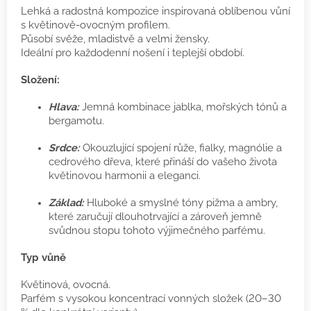
Lehká a radostná kompozice inspirovaná oblíbenou vůní
s květinově-ovocným profilem.
Působí svěže, mladistvě a velmi žensky.
Ideální pro každodenní nošení i teplejší období.
Složení:
Hlava:
Jemná kombinace jablka, mořských tónů a
bergamotu.
Srdce:
Okouzlující spojení růže, fialky, magnólie a
cedrového dřeva, které přináší do vašeho života
květinovou harmonii a eleganci.
Základ:
Hluboké a smyslné tóny pižma a ambry,
které zaručují dlouhotrvající a zároveň jemně
svůdnou stopu tohoto výjimečného parfému.
Typ vůně
Květinová, ovocná.
Parfém s vysokou koncentrací vonných složek (20–30