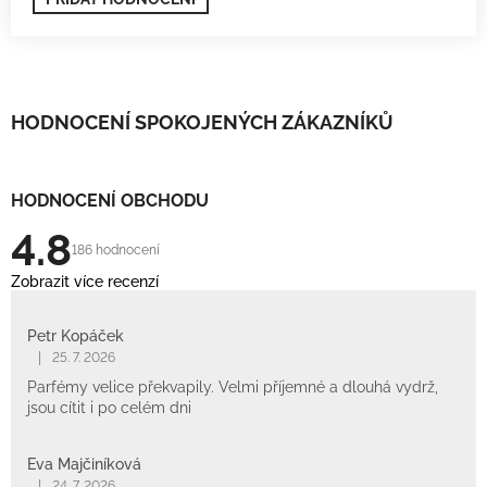
HODNOCENÍ SPOKOJENÝCH ZÁKAZNÍKŮ
HODNOCENÍ OBCHODU
4.8
186 hodnocení
Zobrazit více recenzí
Petr Kopáček
|
25. 7. 2026
Parfémy velice překvapily. Velmi příjemné a dlouhá vydrž,
jsou cítit i po celém dni
Eva Majčiníková
|
24. 7. 2026