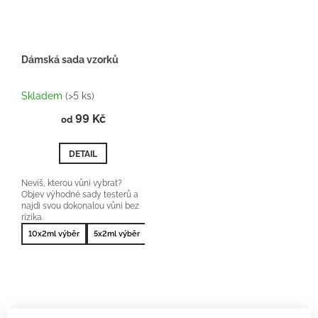
Dámská sada vzorků
Průměrné
hodnocení
Skladem
(>5 ks)
produktu
99 Kč
je
od
5,0
z
DETAIL
5
hvězdiček.
Nevíš, kterou vůni vybrat?
Objev výhodné sady testerů a
najdi svou dokonalou vůni bez
rizika.
10x2ml výběr
5x2ml výběr
10x2ml nejprodávanější
5x2ml nejprodá