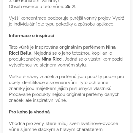
% dle konkrétní varianty).
Obsah esence u této vůně:
25 %.
Vyšší koncentrace podporuje plnější vonný projev. Výdrž
je individuální dle typu pokožky a způsobu aplikace.
Informace o inspiraci
Tato vůně je inspirována originálním parfémem
Nina
Ricci Bella.
Nejedná se o jeho totožnou kopii ani o
produkt značky
Nina Ricci.
Jedná se o vlastní kompozici
vytvořenou ve stejném vonném stylu.
Veškeré názvy značek a parfémů jsou použity pouze pro
účely identifikace a srovnání vůní. Tyto ochranné
známky jsou majetkem jejich příslušných vlastníků.
Prodávané produkty nejsou originální parfémy daných
značek, ale inspirativní vůně.
Pro koho je vhodná
Vhodná pro ženy, které milují svěží květinově-ovocné
vůně s jemně sladkým a hravým charakterem.