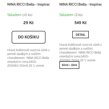
NINA RICCI Bella - Inspirace F027 - tester 2ml
NINA RICCI Bella - Inspirace F
Skladem
(>5 ks)
Skladem
(3 ks)
29 Kč
549 Kč
DETAIL
DO KOŠÍKU
Hravá květinově-ovocná vůně s
jemně sladkým a svěžím
Hravá květinově-ovocná vůně s
charakterem. NINA RICCI Bella
jemně sladkým a svěžím
orientační cena:1400-
charakterem. NINA RICCI Bella
2000Kč/50ml 25 % vonné
orientační cena:1400-
esence
50ml + 15ml
2000Kč/50ml) 25 % vonné
esence