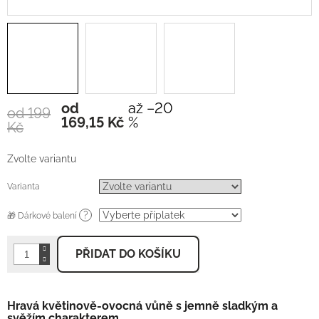
od
až –20
od 199
Měrná
169,15 Kč
%
Kč
cena:
Zvolte variantu
Varianta
?
🎁 Dárkové balení
PŘIDAT DO KOŠÍKU
Hravá květinově-ovocná vůně s jemně sladkým a
svěžím charakterem.