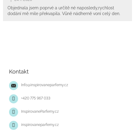
Objednala jsem poprvé a určitě né naposledy,rychlost
dodání mě mile překvapila. Vůně nádherně voní celý den.
Z
á
p
Kontakt
a
t
Info
@
inspirovaneparfemy.cz
í
+420 775 967 033
InspirovaneParfemy.cz
inspirovaneparfemy.cz