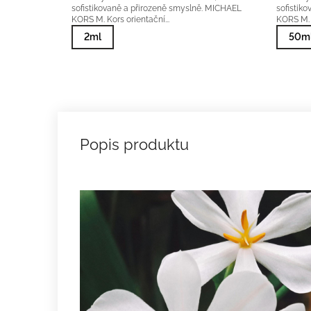
sofistikovaně a přirozeně smyslně. MICHAEL
sofistik
KORS M. Kors orientační...
KORS M. K
2ml
50ml