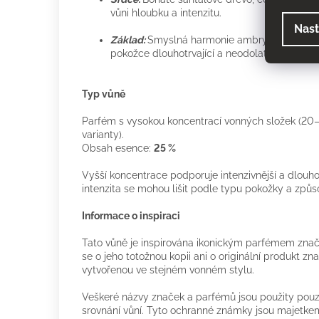
vůni hloubku a intenzitu.
Nast
Základ:
Smyslná harmonie ambry, pižma a to
pokožce dlouhotrvající a neodolatelný dojem
Typ vůně
Parfém s vysokou koncentrací vonných složek (20–
varianty).
Obsah esence:
25 %
Vyšší koncentrace podporuje intenzivnější a dlouhot
intenzita se mohou lišit podle typu pokožky a způs
Informace o inspiraci
Tato vůně je inspirována ikonickým parfémem zna
se o jeho totožnou kopii ani o originální produkt zn
vytvořenou ve stejném vonném stylu.
Veškeré názvy značek a parfémů jsou použity pouze
srovnání vůní. Tyto ochranné známky jsou majetkem