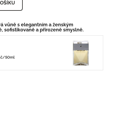
KOŠÍKU
á vůně s elegantním a ženským
ě, sofistikovaně a přirozeně smyslně.
0Kč/50ml