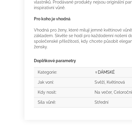
vlastníků. Prodávané produkty nejsou originální p
inspirativní vůně.
Pro koho je vhodná
Vhodná pro ženy, které milují jemné květinové vů
základem. Skvěle se hodí pro každodenní nošení do
společenské příležitosti, kdy chcete působit elega
žensky.
Doplňkové parametry
Kategorie
:
♀️DÁMSKÉ
Jak voní
:
Svěží, Květinová
Kdy nosit
:
Na večer, Celoroční
Síla vůně
:
Střední