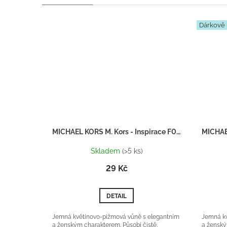
Dárkově 
MICHAEL KORS M. Kors - Inspirace F002 - tester 2ml
Skladem
(>5 ks)
29 Kč
DETAIL
Jemná květinovo-pižmová vůně s elegantním
Jemná kv
a ženským charakterem. Působí čistě,
a ženský