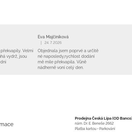
Eva Majčiníková
|
24. 7. 2026
překvapily. Velmi
Objednala jsem poprvé a určitě
há vydrž, jsou
né naposledy,rychlost dodání
 dni
mě mile překvapila. Vůně
nádherně voní celý den.
Prodejna Česká Lípa (OD Banco
rmace
nám. Dr. E. Beneše 2662
Platba kartou • Parkování