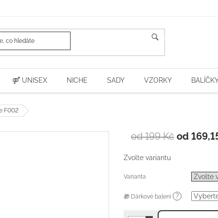
HLEDAT
⚤ UNISEX
NICHE
SADY
VZORKY
BALÍČK
ce F002
od 199 Kč
od
169,1
Zvolte variantu
Varianta
?
🎁 Dárkové balení