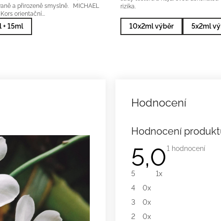
ovaně a přirozeně smyslně. MICHAEL
rizika.
ors orientační...
 + 15ml
10x2ml výběr
5x2ml vý
Hodnocení produkt
5,0
Průměrné
1 hodnocení
hodnocení
produktu
je
5
1x
5,0
z
4
0x
5
hvězdiček.
3
0x
2
0x