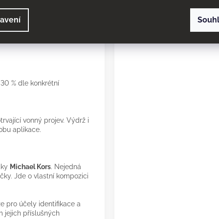
avení
Souh
nky, která zanechá na
.
30 % dle konkrétní
rvající vonný projev. Výdrž i
obu aplikace.
čky
Michael Kors
. Nejedná
ačky. Jde o vlastní kompozici
 pro účely identifikace a
 jejich příslušných