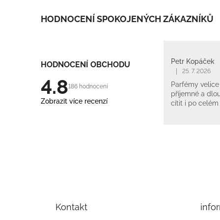
HODNOCENÍ SPOKOJENÝCH ZÁKAZNÍKŮ
Petr Kopáček
HODNOCENÍ OBCHODU
|
25. 7. 2026
4.8
Parfémy velice 
186 hodnocení
příjemné a dlou
Zobrazit více recenzí
cítit i po celém
Z
á
p
Kontakt
info
a