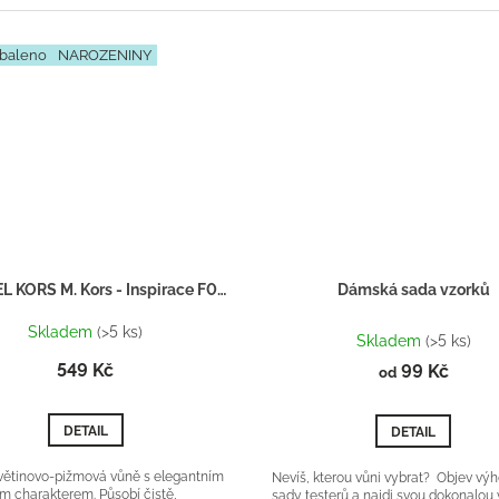
baleno
NAROZENINY
MICHAEL KORS M. Kors - Inspirace F002 - Dárkový balíček
Dámská sada vzorků
Průměrné
Skladem
(>5 ks)
hodnocení
Skladem
(>5 ks)
produktu
549 Kč
99 Kč
od
je
5,0
z
DETAIL
DETAIL
5
hvězdiček.
ětinovo-pižmová vůně s elegantním
Nevíš, kterou vůni vybrat? Objev vý
m charakterem. Působí čistě,
sady testerů a najdi svou dokonalou 