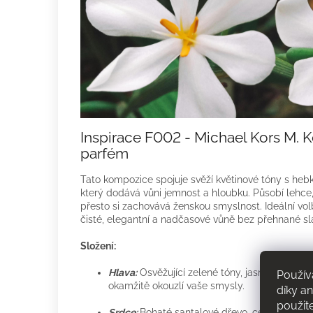
Inspirace F002 - Michael Kors M. 
parfém
Tato kompozice spojuje svěží květinové tóny s h
který dodává vůni jemnost a hloubku. Působí lehce
přesto si zachovává ženskou smyslnost. Ideální volb
čisté, elegantní a nadčasové vůně bez přehnané sl
Složení:
Hlava:
Osvěžující zelené tóny, jasmín, lilie a 
Použív
okamžitě okouzlí vaše smysly.
díky a
použit
Srdce:
Bohaté santalové dřevo, cedrové dřevo