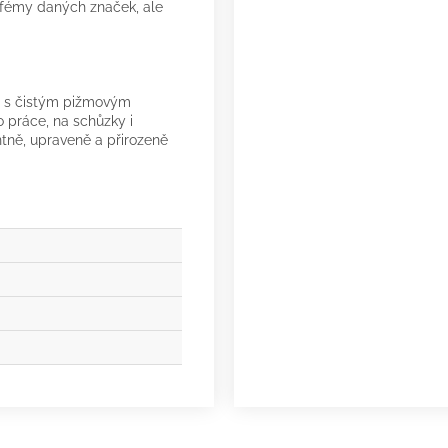
arfémy daných značek, ale
ně s čistým pižmovým
 práce, na schůzky i
ntně, upraveně a přirozeně