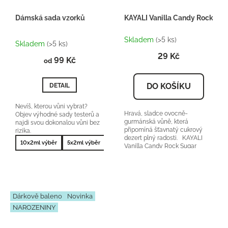
Dámská sada vzorků
KAYALI Vanilla Candy Rock Sug
Průměrné
Skladem
(>5 ks)
hodnocení
Skladem
(>5 ks)
produktu
29 Kč
99 Kč
je
od
5,0
z
DO KOŠÍKU
DETAIL
5
hvězdiček.
Nevíš, kterou vůni vybrat?
Hravá, sladce ovocně-
Objev výhodné sady testerů a
gurmánská vůně, která
najdi svou dokonalou vůni bez
připomíná šťavnatý cukrový
rizika.
dezert plný radosti. KAYALI
10x2ml výběr
5x2ml výběr
10x2ml nejprodávanější
5x2ml nejprodá
Vanilla Candy Rock Sugar
42 orientační cena:...
Dárkově baleno
Novinka
NAROZENINY