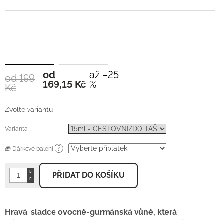
od
až –25
od 199
Měrná
169,15 Kč
%
Kč
cena:
Zvolte variantu
Varianta
?
🎁 Dárkové balení
PŘIDAT DO KOŠÍKU
Hravá, sladce ovocně-gurmánská vůně, která