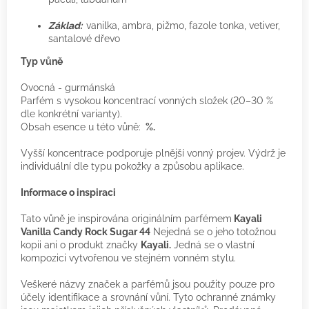
Základ:
vanilka, ambra, pižmo, fazole tonka, vetiver,
santalové dřevo
Typ vůně
Ovocná - gurmánská
Parfém s vysokou koncentrací vonných složek (20–30 %
dle konkrétní varianty).
Obsah esence u této vůně:
%.
Vyšší koncentrace podporuje plnější vonný projev. Výdrž je
individuální dle typu pokožky a způsobu aplikace.
Informace o inspiraci
Tato vůně je inspirována originálním parfémem
Kayali
Vanilla Candy Rock Sugar 44
Nejedná se o jeho totožnou
kopii ani o produkt značky
Kayali.
Jedná se o vlastní
kompozici vytvořenou ve stejném vonném stylu.
Veškeré názvy značek a parfémů jsou použity pouze pro
účely identifikace a srovnání vůní. Tyto ochranné známky