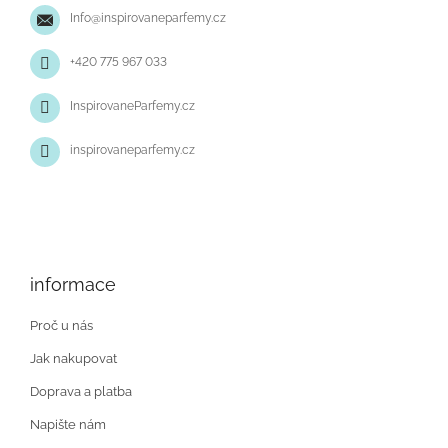
t
Info
@
inspirovaneparfemy.cz
í
+420 775 967 033
InspirovaneParfemy.cz
inspirovaneparfemy.cz
informace
Proč u nás
Jak nakupovat
Doprava a platba
Napište nám