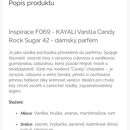
Inspirace F069 - KAYALI Vanilla Candy
Rock Sugar 42 - dámský parfém
Je jako sladká pochoutka převedená do parfému. Spojuje
šťavnaté ovocné tóny s výraznou cukrovou a vanilkovou
gurmánskou základnou, která působí hřejivě, hravě a
neodolatelně. Vůně má moderní "Candy" charakter - je
výrazná, zábavná a velmi ženská, přesto si zachovává
jemnou hebkost díky krémové vanilce. Ideální pro chvíle,
kdy chceš zazářit a zanechat sladký, zapamatovatelný
dojem.
Složení:
Hlava:
Vanilka, hruška, ananas, marshmallow, rum
Srdce:
Jasmín, žvýkačka, karamel, kašmírové dřevo,
pačuli, labdanum