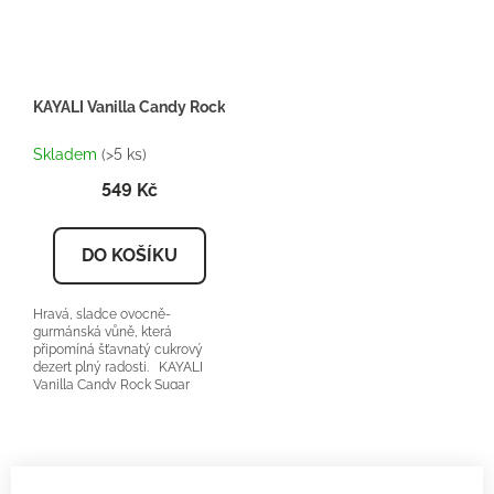
KAYALI Vanilla Candy Rock Sugar 42 - Inspirace F069 - Dárkový
Skladem
(>5 ks)
549 Kč
DO KOŠÍKU
Hravá, sladce ovocně-
gurmánská vůně, která
připomíná šťavnatý cukrový
dezert plný radosti. KAYALI
Vanilla Candy Rock Sugar
42 orientační cena:...