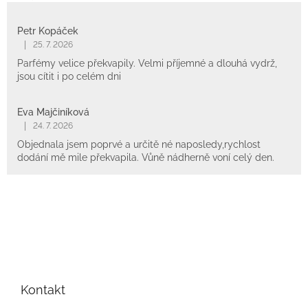
Petr Kopáček
|
25. 7. 2026
Parfémy velice překvapily. Velmi příjemné a dlouhá vydrž,
jsou cítit i po celém dni
Eva Majčiníková
|
24. 7. 2026
Objednala jsem poprvé a určitě né naposledy,rychlost
dodání mě mile překvapila. Vůně nádherně voní celý den.
Z
á
p
Kontakt
a