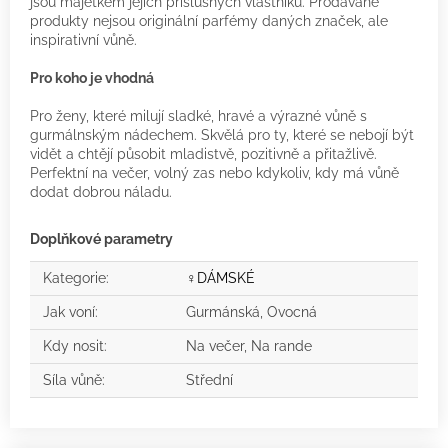
jsou majetkem jejich příslušných vlastníků. Prodávané
produkty nejsou originální parfémy daných značek, ale
inspirativní vůně.
Pro koho je vhodná
Pro ženy, které milují sladké, hravé a výrazné vůně s
gurmálnským nádechem. Skvělá pro ty, které se nebojí být
vidět a chtějí působit mladistvě, pozitivně a přitažlivě.
Perfektní na večer, volný zas nebo kdykoliv, kdy má vůně
dodat dobrou náladu.
Doplňkové parametry
Kategorie
:
♀️DÁMSKÉ
Jak voní
:
Gurmánská, Ovocná
Kdy nosit
:
Na večer, Na rande
Síla vůně
:
Střední