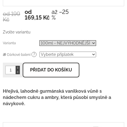
od
až –25
od 199
Měrná
169,15 Kč
%
Kč
cena:
Zvolte variantu
Varianta
?
🎁 Dárkové balení
PŘIDAT DO KOŠÍKU
Hřejivá, lahodně gurmánská vanilková vůně s
nádechem cukru a ambry, která působí smyslně a
návykově.