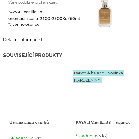
KAYALI Vanilla 28
orientační cena: 2400-2800Kč/50ml 25
% vonné esence
Detailní informace
SOUVISEJÍCÍ PRODUKTY
Dárkově baleno
Novinka
NAROZENINY
Unisex sada vzorků
KAYALI Vanilla 28 - Inspirace 
Průměrné
Skladem
(>5 ks)
hodnocení
Skladem
(>5 ks)