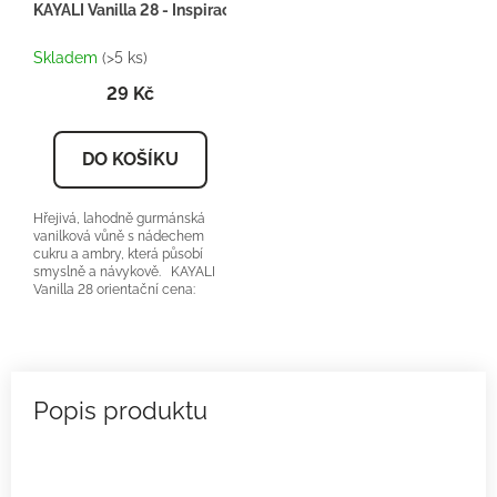
KAYALI Vanilla 28 - Inspirace U096 - 2ml
Skladem
(>5 ks)
29 Kč
DO KOŠÍKU
Hřejivá, lahodně gurmánská
vanilková vůně s nádechem
cukru a ambry, která působí
smyslně a návykově. KAYALI
Vanilla 28 orientační cena:
2400-2800Kč/50ml...