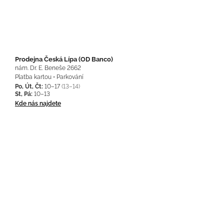
Prodejna Česká Lípa (OD Banco)
nám. Dr. E. Beneše 2662
Platba kartou • Parkování
Po, Út, Čt:
10–17
(13–14)
St, Pá:
10–13
Kde nás najdete