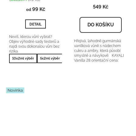
produktu
549 Kč
99 Kč
je
od
5,0
z
DO KOŠÍKU
DETAIL
5
hvězdiček.
Nevíš, kterou vůni vybrat?
Hřejivá, lahodně gurmánská
Objev výhodné sady testerů a
vanilková vůně s nádechem
najdi svou dokonalou vůni bez
cukru a ambry, která působí
rizika.
smyslně a návykově. KAYALI
10x2ml výběr
5x2ml výběr
10x2ml nejprodávanější
5x2ml nejprodá
Vanilla 28 orientační cena:
2400-2800Kč/50ml...
Novinka