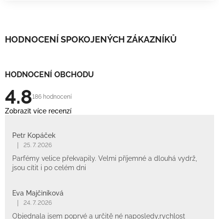
HODNOCENÍ SPOKOJENÝCH ZÁKAZNÍKŮ
HODNOCENÍ OBCHODU
4.8
186 hodnocení
Zobrazit více recenzí
Petr Kopáček
|
25. 7. 2026
Parfémy velice překvapily. Velmi příjemné a dlouhá vydrž,
jsou cítit i po celém dni
Eva Majčiníková
|
24. 7. 2026
Objednala jsem poprvé a určitě né naposledy,rychlost