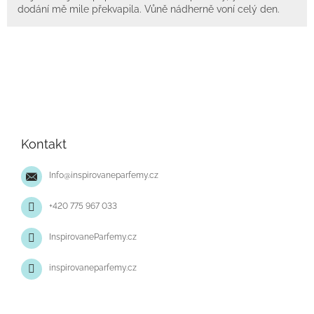
dodání mě mile překvapila. Vůně nádherně voní celý den.
Z
á
p
Kontakt
a
t
Info
@
inspirovaneparfemy.cz
í
+420 775 967 033
InspirovaneParfemy.cz
inspirovaneparfemy.cz