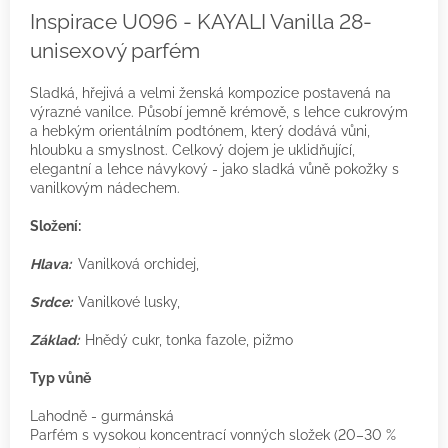
Inspirace U096 - KAYALI Vanilla 28-
unisexový parfém
Sladká, hřejivá a velmi ženská kompozice postavená na
výrazné vanilce. Působí jemně krémově, s lehce cukrovým
a hebkým orientálním podtónem, který dodává vůni,
hloubku a smyslnost. Celkový dojem je uklidňující,
elegantní a lehce návykový - jako sladká vůně pokožky s
vanilkovým nádechem.
Složení:
Hlava:
Vanilková orchidej,
Srdce:
Vanilkové lusky,
Základ:
Hnědý cukr, tonka fazole, pižmo
Typ vůně
Lahodně - gurmánská
Parfém s vysokou koncentrací vonných složek (20–30 %