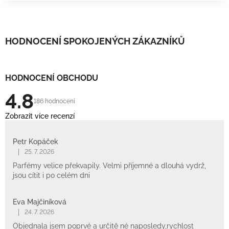
HODNOCENÍ SPOKOJENÝCH ZÁKAZNÍKŮ
HODNOCENÍ OBCHODU
4.8
186 hodnocení
Zobrazit více recenzí
Petr Kopáček
|
25. 7. 2026
Parfémy velice překvapily. Velmi příjemné a dlouhá vydrž,
jsou cítit i po celém dni
Eva Majčiníková
|
24. 7. 2026
Objednala jsem poprvé a určitě né naposledy,rychlost