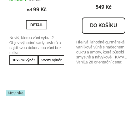
produktu
549 Kč
99 Kč
je
od
5,0
z
DO KOŠÍKU
DETAIL
5
hvězdiček.
Nevíš, kterou vůni vybrat?
Hřejivá, lahodně gurmánská
Objev výhodné sady testerů a
vanilková vůně s nádechem
najdi svou dokonalou vůni bez
cukru a ambry, která působí
rizika.
smyslně a návykově. KAYALI
10x2ml výběr
5x2ml výběr
10x2ml nejprodávanější
5x2ml nejprodá
Vanilla 28 orientační cena:
2400-2800Kč/50ml...
Novinka