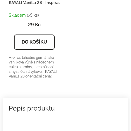
KAYALI Vanilla 28 - Inspirace U096 - 2ml
Skladem
(>5 ks)
29 Kč
DO KOŠÍKU
Hřejivá, lahodně gurmánská
vanilková vůně s nádechem
cukru a ambry, která působí
smyslně a návykově. KAYALI
Vanilla 28 orientační cena:
2400-2800Kč/50ml...