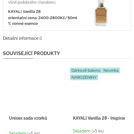
KAYALI Vanilla 28
orientační cena: 2400-2800Kč/50ml 25
% vonné esence
Detailní informace
SOUVISEJÍCÍ PRODUKTY
Dárkově baleno
Novinka
NAROZENINY
Unisex sada vzorků
KAYALI Vanilla 28 - Inspirace 
Průměrné
Skladem
(>5 ks)
hodnocení
Skladem
(>5 ks)