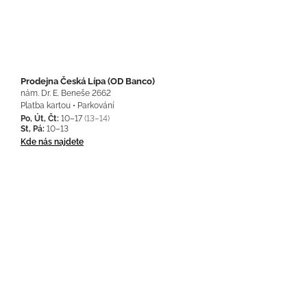
Prodejna Česká Lípa (OD Banco)
nám. Dr. E. Beneše 2662
Platba kartou • Parkování
Po, Út, Čt:
10–17
(13–14)
St, Pá:
10–13
Kde nás najdete