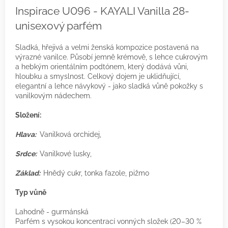
Inspirace U096 - KAYALI Vanilla 28-
unisexový parfém
Sladká, hřejivá a velmi ženská kompozice postavená na
výrazné vanilce. Působí jemně krémově, s lehce cukrovým
a hebkým orientálním podtónem, který dodává vůni,
hloubku a smyslnost. Celkový dojem je uklidňující,
elegantní a lehce návykový - jako sladká vůně pokožky s
vanilkovým nádechem.
Složení:
Hlava:
Vanilková orchidej,
Srdce:
Vanilkové lusky,
Základ:
Hnědý cukr, tonka fazole, pižmo
Typ vůně
Lahodně - gurmánská
Parfém s vysokou koncentrací vonných složek (20–30 %