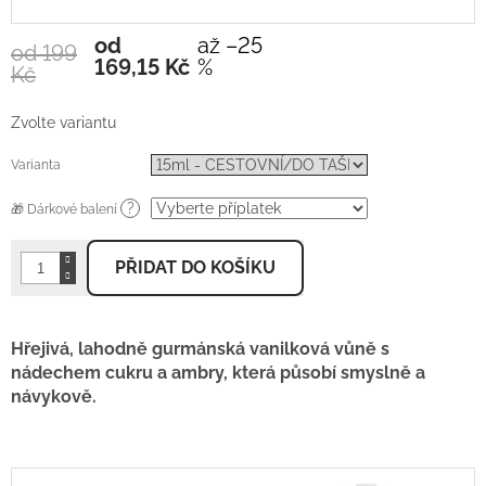
od
až –25
od 199
Měrná
169,15 Kč
%
Kč
cena:
Zvolte variantu
Varianta
?
🎁 Dárkové balení
PŘIDAT DO KOŠÍKU
Hřejivá, lahodně gurmánská vanilková vůně s
nádechem cukru a ambry, která působí smyslně a
návykově.