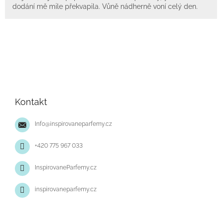
dodání mě mile překvapila. Vůně nádherně voní celý den.
Z
á
p
Kontakt
a
t
Info
@
inspirovaneparfemy.cz
í
+420 775 967 033
InspirovaneParfemy.cz
inspirovaneparfemy.cz