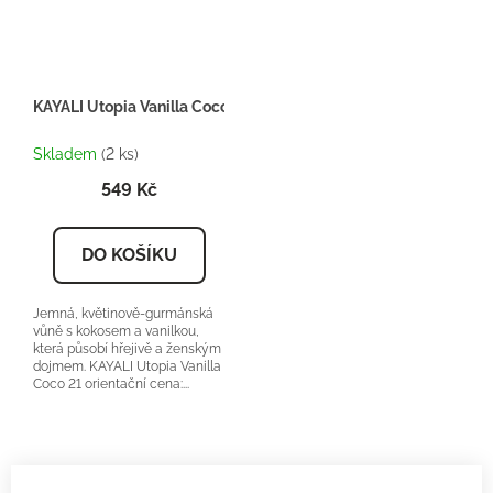
KAYALI Utopia Vanilla Coco 21 - Inspirace F066 - Dárkový balíč
Skladem
(2 ks)
549 Kč
DO KOŠÍKU
Jemná, květinově-gurmánská
vůně s kokosem a vanilkou,
která působí hřejivě a ženským
dojmem. KAYALI Utopia Vanilla
Coco 21 orientační cena:...