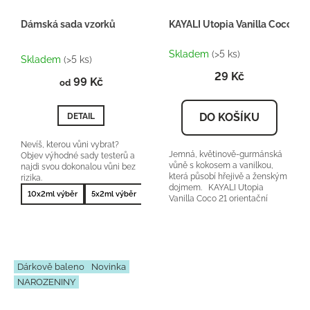
Dámská sada vzorků
KAYALI Utopia Vanilla Coco 21 
Průměrné
Skladem
(>5 ks)
hodnocení
Skladem
(>5 ks)
produktu
29 Kč
99 Kč
je
od
5,0
z
DO KOŠÍKU
DETAIL
5
hvězdiček.
Nevíš, kterou vůni vybrat?
Jemná, květinově-gurmánská
Objev výhodné sady testerů a
vůně s kokosem a vanilkou,
najdi svou dokonalou vůni bez
která působí hřejivě a ženským
rizika.
dojmem. KAYALI Utopia
10x2ml výběr
5x2ml výběr
10x2ml nejprodávanější
5x2ml nejprodá
Vanilla Coco 21 orientační
cena: 2400-3000Kč/50ml...
Dárkově baleno
Novinka
NAROZENINY