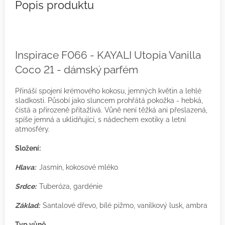
Inspirace F066 - KAYALI Utopia Vanilla
Coco 21 - dámský parfém
Přináší spojení krémového kokosu, jemných květin a lehlé
sladkosti. Působí jako sluncem prohřátá pokožka - hebká,
čistá a přirozeně přitažlivá. Vůně není těžká ani přeslazená,
spíše jemná a uklidňující, s nádechem exotiky a letní
atmosféry.
Složení:
Hlava:
Jasmín, kokosové mléko
Srdce:
Tuberóza, gardénie
Základ:
Santalové dřevo, bílé pižmo, vanilkový lusk, ambra
Typ vůně