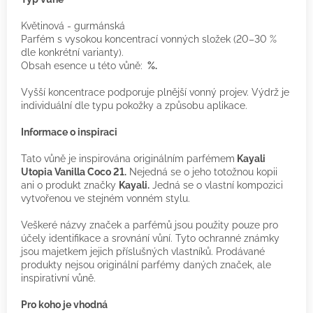
Květinová - gurmánská
Parfém s vysokou koncentrací vonných složek (20–30 %
dle konkrétní varianty).
Obsah esence u této vůně:
%.
Vyšší koncentrace podporuje plnější vonný projev. Výdrž je
individuální dle typu pokožky a způsobu aplikace.
Informace o inspiraci
Tato vůně je inspirována originálním parfémem
Kayali
Utopia Vanilla Coco 21.
Nejedná se o jeho totožnou kopii
ani o produkt značky
Kayali.
Jedná se o vlastní kompozici
vytvořenou ve stejném vonném stylu.
Veškeré názvy značek a parfémů jsou použity pouze pro
účely identifikace a srovnání vůní. Tyto ochranné známky
jsou majetkem jejich příslušných vlastníků. Prodávané
produkty nejsou originální parfémy daných značek, ale
inspirativní vůně.
Pro koho je vhodná