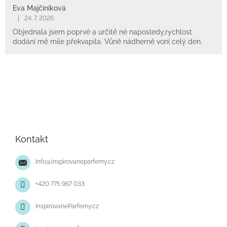
Eva Majčiníková
|
24. 7. 2026
Objednala jsem poprvé a určitě né naposledy,rychlost
dodání mě mile překvapila. Vůně nádherně voní celý den.
Z
á
p
Kontakt
a
t
Info
@
inspirovaneparfemy.cz
í
+420 775 967 033
InspirovaneParfemy.cz