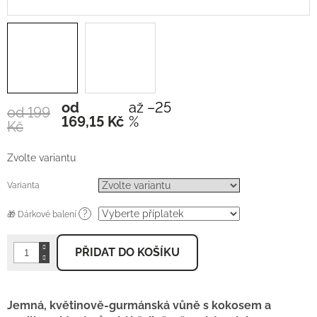
od
až –25
od 199
Měrná
169,15 Kč
%
Kč
cena:
Zvolte variantu
Varianta
?
🎁 Dárkové balení
PŘIDAT DO KOŠÍKU
Jemná, květinově-gurmánská vůně s kokosem a