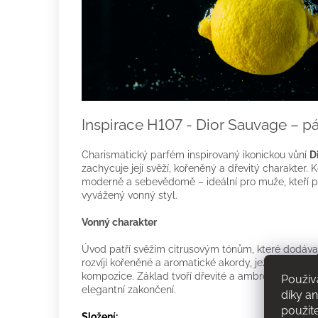
Inspirace H107 - Dior Sauvage – p
Charismatický parfém inspirovaný ikonickou vůní
D
zachycuje její svěží, kořeněný a dřevitý charakter.
moderně a sebevědomě – ideální pro muže, kteří pre
vyvážený vonný styl.
Vonný charakter
Úvod patří svěžím citrusovým tónům, které dodávají 
rozvíjí kořeněné a aromatické akordy, jež podtrhují
kompozice. Základ tvoří dřevité a ambrové tóny, kte
Použív
elegantní zakončení.
díky a
použit
Složení: