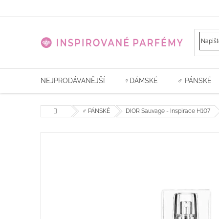
Přejít
na
obsah
NEJPRODÁVANĚJŠÍ
♀️DÁMSKÉ
♂ PÁNSKÉ
Domů
♂ PÁNSKÉ
DIOR Sauvage - Inspirace H107