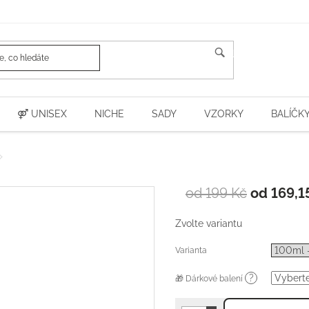
HLEDAT
⚤ UNISEX
NICHE
SADY
VZORKY
BALÍČK
od 199 Kč
od
169,1
Zvolte variantu
Varianta
?
🎁 Dárkové balení