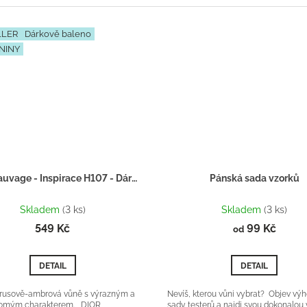
LLER
Dárkově baleno
NINY
DIOR Sauvage - Inspirace H107 - Dárkový balíček
Pánská sada vzorků
Průměrné
Průměrné
hodnocení
hodnocení
Skladem
(3 ks)
Skladem
(3 ks)
produktu
produktu
549 Kč
99 Kč
od
je
je
5,0
5,0
z
z
DETAIL
DETAIL
5
5
hvězdiček.
hvězdiček.
itrusově-ambrová vůně s výrazným a
Nevíš, kterou vůni vybrat? Objev vý
omým charakterem. DIOR
sady testerů a najdi svou dokonalou 