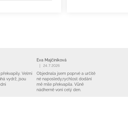
Eva Majčiníková
|
24. 7. 2026
překvapily. Velmi
Objednala jsem poprvé a určitě
há vydrž, jsou
né naposledy,rychlost dodání
 dni
mě mile překvapila. Vůně
nádherně voní celý den.