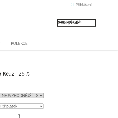
Přihlášení
NÁKUPNÍ KOŠÍK
Prázdný košík
Y
KOLEKCE
5 Kč
až –25 %
Měrná
cena: