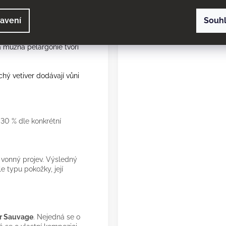
a, ostře podtržené
avení
Souh
 mužná pelargonie tvoří
hý vetiver dodávají vůni
30 % dle konkrétní
í vonný projev. Výsledný
e typu pokožky, její
r Sauvage
. Nejedná se o