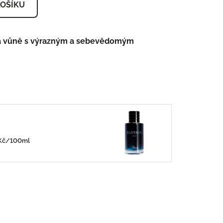
KOŠÍKU
vá vůně s výrazným a sebevědomým
0Kč/100ml