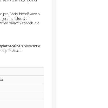
 se o vlastní kompozici
 pro účely identifikace a
 jejich příslušných
arfémy daných značek, ale
 výrazné vůně
s moderním
í příležitosti.
tá