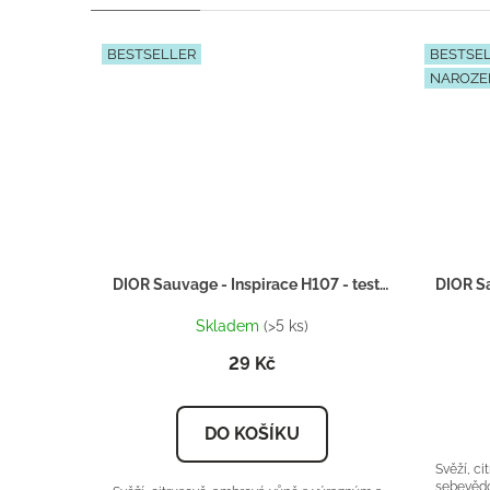
BESTSELLER
BESTSE
NAROZE
DIOR Sauvage - Inspirace H107 - tester 2ml
Skladem
(>5 ks)
29 Kč
DO KOŠÍKU
Svěží, c
sebevěd