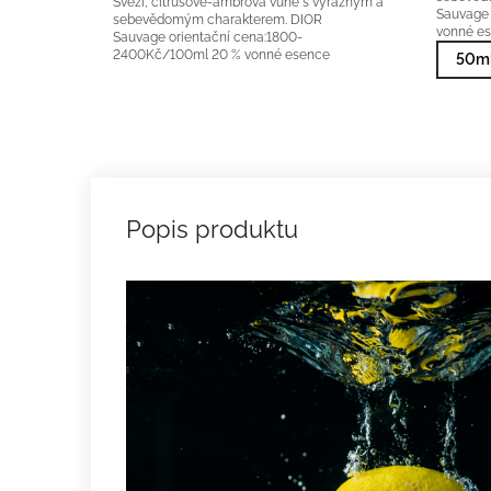
Svěží, citrusově-ambrová vůně s výrazným a
Sauvage 
sebevědomým charakterem. DIOR
vonné e
Sauvage orientační cena:1800-
2400Kč/100ml 20 % vonné esence
50ml