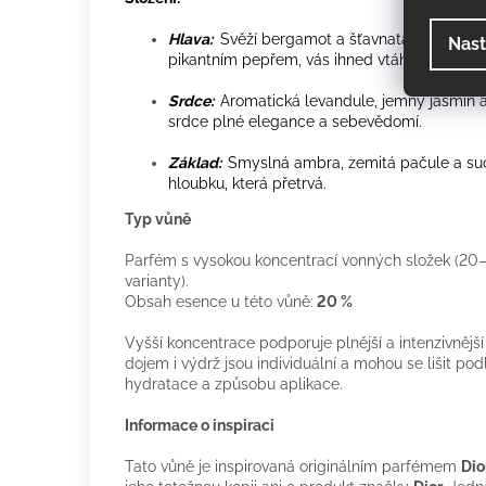
Hlava:
Svěží bergamot a šťavnatá mandarink
Nast
pikantním pepřem, vás ihned vtáhnou do hry.
Srdce:
Aromatická levandule, jemný jasmín a
srdce plné elegance a sebevědomí.
Základ:
Smyslná ambra, zemitá pačule a suc
hloubku, která přetrvá.
Typ vůně
Parfém s vysokou koncentrací vonných složek (20–
varianty).
Obsah esence u této vůně:
20 %
Vyšší koncentrace podporuje plnější a intenzivnějš
dojem i výdrž jsou individuální a mohou se lišit podl
hydratace a způsobu aplikace.
Informace o inspiraci
Tato vůně je inspirovaná originálním parfémem
Dio