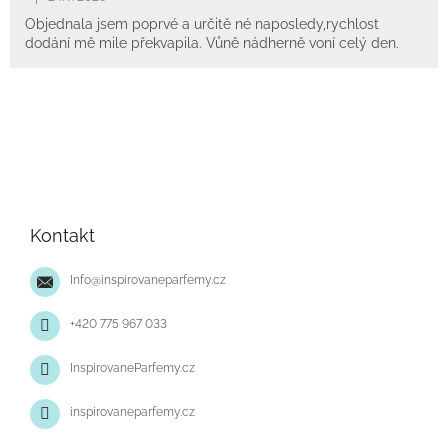
Objednala jsem poprvé a určitě né naposledy,rychlost
dodání mě mile překvapila. Vůně nádherně voní celý den.
Z
á
p
Kontakt
a
t
Info
@
inspirovaneparfemy.cz
í
+420 775 967 033
InspirovaneParfemy.cz
inspirovaneparfemy.cz