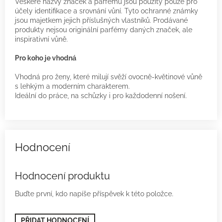
Veškeré názvy značek a parfémů jsou použity pouze pro
účely identifikace a srovnání vůní. Tyto ochranné známky
jsou majetkem jejich příslušných vlastníků. Prodávané
produkty nejsou originální parfémy daných značek, ale
inspirativní vůně.
Pro koho je vhodná
Vhodná pro ženy, které milují svěží ovocně-květinové vůně
s lehkým a moderním charakterem.
Ideální do práce, na schůzky i pro každodenní nošení.
Hodnocení produktu
Buďte první, kdo napíše příspěvek k této položce.
PŘIDAT HODNOCENÍ