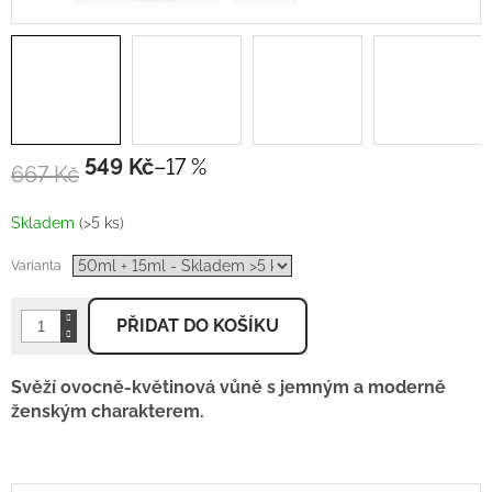
549 Kč
–17 %
667 Kč
Měrná
cena:
Skladem
(>5 ks)
Varianta
PŘIDAT DO KOŠÍKU
Svěží ovocně-květinová vůně s jemným a moderně
ženským charakterem.