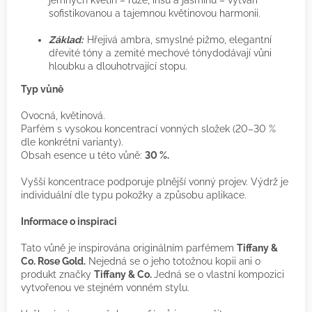
sofistikovanou a tajemnou květinovou harmonii.
Základ:
Hřejivá ambra, smyslné pižmo, elegantní
dřevité tóny a zemité mechové tónydodávají vůni
hloubku a dlouhotrvající stopu.
Typ vůně
Ovocná, květinová.
Parfém s vysokou koncentrací vonných složek (20–30 %
dle konkrétní varianty).
Obsah esence u této vůně:
30 %.
Vyšší koncentrace podporuje plnější vonný projev. Výdrž je
individuální dle typu pokožky a způsobu aplikace.
Informace o inspiraci
Tato vůně je inspirována originálním parfémem
Tiffany &
Co. Rose Gold.
Nejedná se o jeho totožnou kopii ani o
produkt značky
Tiffany & Co.
Jedná se o vlastní kompozici
vytvořenou ve stejném vonném stylu.