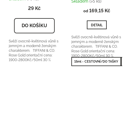
Skladem
(>5 ks)
produktu
29 Kč
169,15 Kč
je
od
5,0
z
DO KOŠÍKU
DETAIL
5
hvězdiček.
Svěží ovocně-květinová vůně s
Svěží ovocně-květinová vůně s
jemným a moderně ženským
jemným a moderně ženským
charakterem. TIFFANI & CO.
charakterem. TIFFANI & CO.
Rose Gold orientační cena:
Rose Gold orientační cena:
1900-2800Kč/50ml 30 %
1900-2800Kč/50ml 30 %
vonné esence
15ml - CESTOVNÍ/DO TAŠKY
50m
vonné esence