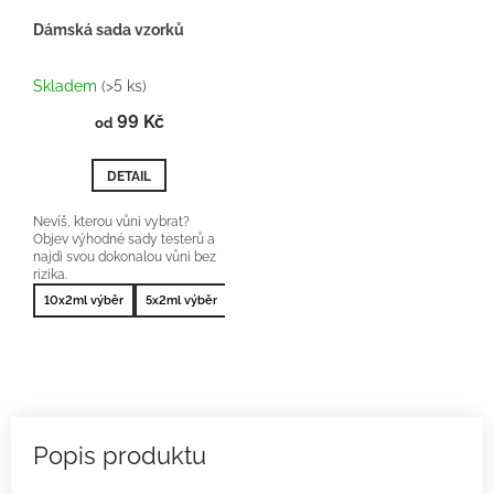
Dámská sada vzorků
Průměrné
hodnocení
Skladem
(>5 ks)
produktu
99 Kč
je
od
5,0
z
DETAIL
5
hvězdiček.
Nevíš, kterou vůni vybrat?
Objev výhodné sady testerů a
najdi svou dokonalou vůni bez
rizika.
10x2ml výběr
5x2ml výběr
10x2ml nejprodávanější
5x2ml nejprodá