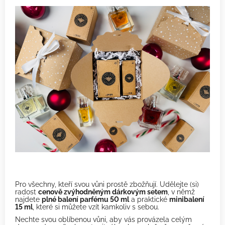
Pro všechny, kteří svou vůni prostě zbožňují. Udělejte (si)
radost
cenově zvýhodněným dárkovým setem
, v němž
najdete
plné balení parfému 50 ml
a praktické
minibalení
15 ml
, které si můžete vzít kamkoliv s sebou.
Nechte svou oblíbenou vůni, aby vás provázela celým