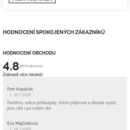
HODNOCENÍ SPOKOJENÝCH ZÁKAZNÍKŮ
HODNOCENÍ OBCHODU
4.8
186 hodnocení
Zobrazit více recenzí
Petr Kopáček
|
25. 7. 2026
Parfémy velice překvapily. Velmi příjemné a dlouhá vydrž,
jsou cítit i po celém dni
Eva Majčiníková
|
24. 7. 2026