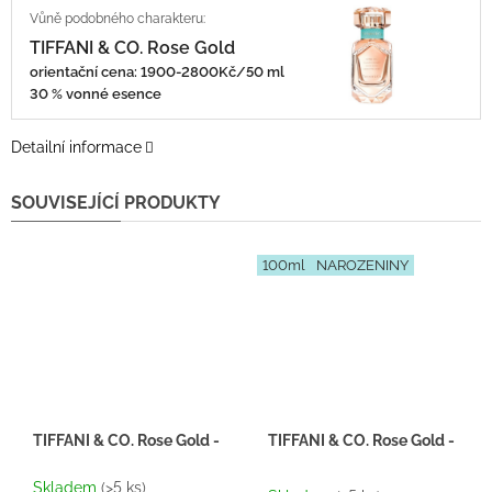
TIFFANI & CO. Rose Gold
orientační cena: 1900-2800Kč/50 ml
30 % vonné esence
Detailní informace
SOUVISEJÍCÍ PRODUKTY
100ml
NAROZENINY
TIFFANI & CO. Rose Gold - Inspirace F085 - tester 2ml
TIFFANI & CO. Rose Gold - Insp
Průměrné
Skladem
(>5 ks)
hodnocení