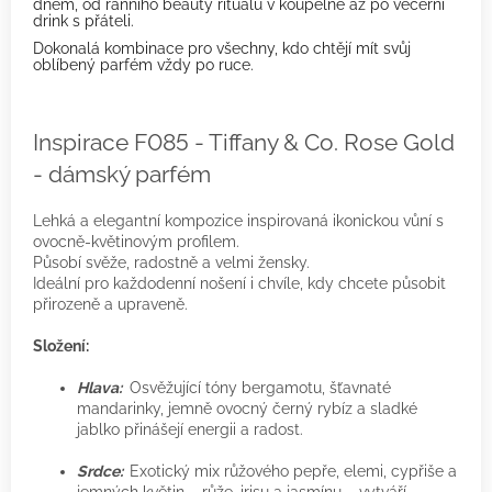
dnem, od ranního beauty rituálu v koupelně až po večerní
drink s přáteli.
Dokonalá kombinace pro všechny, kdo chtějí mít svůj
oblíbený parfém vždy po ruce.
Inspirace F085 - Tiffany & Co. Rose Gold
- dámský parfém
Lehká a elegantní kompozice inspirovaná ikonickou vůní s
ovocně-květinovým profilem.
Působí svěže, radostně a velmi žensky.
Ideální pro každodenní nošení i chvíle, kdy chcete působit
přirozeně a upraveně.
Složení:
Hlava:
Osvěžující tóny bergamotu, šťavnaté
mandarinky, jemně ovocný černý rybíz a sladké
jablko přinášejí energii a radost.
Srdce:
Exotický mix růžového pepře, elemi, cypřiše a
jemných květin – růže, irisu a jasmínu – vytváří