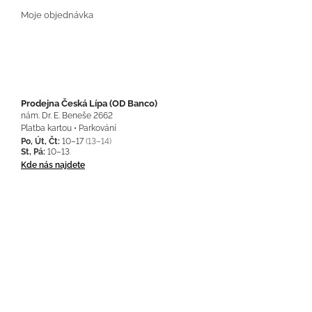
Moje objednávka
Prodejna Česká Lípa (OD Banco)
nám. Dr. E. Beneše 2662
Platba kartou • Parkování
Po, Út, Čt:
10–17
(13–14)
St, Pá:
10–13
Kde nás najdete