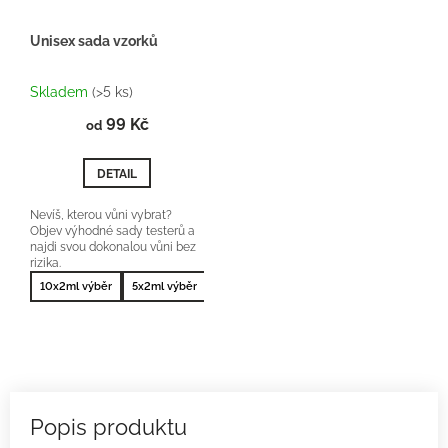
Unisex sada vzorků
Průměrné
hodnocení
Skladem
(>5 ks)
produktu
99 Kč
je
od
5,0
z
DETAIL
5
hvězdiček.
Nevíš, kterou vůni vybrat?
Objev výhodné sady testerů a
najdi svou dokonalou vůni bez
rizika.
10x2ml výběr
5x2ml výběr
10x2ml nejprodávanější
5x2ml nejprodá