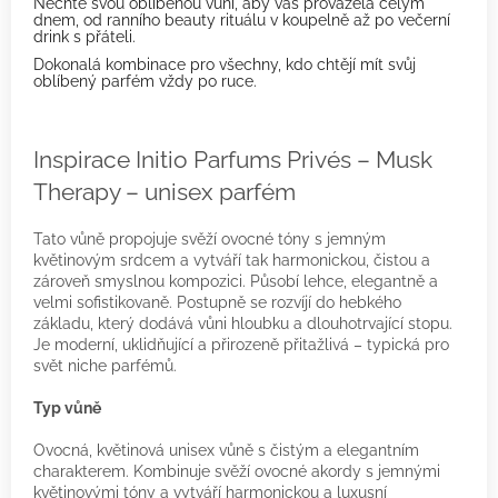
Nechte svou oblíbenou vůni, aby vás provázela celým
dnem, od ranního beauty rituálu v koupelně až po večerní
drink s přáteli.
Dokonalá kombinace pro všechny, kdo chtějí mít svůj
oblíbený parfém vždy po ruce.
Inspirace Initio Parfums Privés – Musk
Therapy – unisex parfém
Tato vůně propojuje svěží ovocné tóny s jemným
květinovým srdcem a vytváří tak harmonickou, čistou a
zároveň smyslnou kompozici. Působí lehce, elegantně a
velmi sofistikovaně. Postupně se rozvíjí do hebkého
základu, který dodává vůni hloubku a dlouhotrvající stopu.
Je moderní, uklidňující a přirozeně přitažlivá – typická pro
svět niche parfémů.
Typ vůně
Ovocná, květinová unisex vůně s čistým a elegantním
charakterem. Kombinuje svěží ovocné akordy s jemnými
květinovými tóny a vytváří harmonickou a luxusní