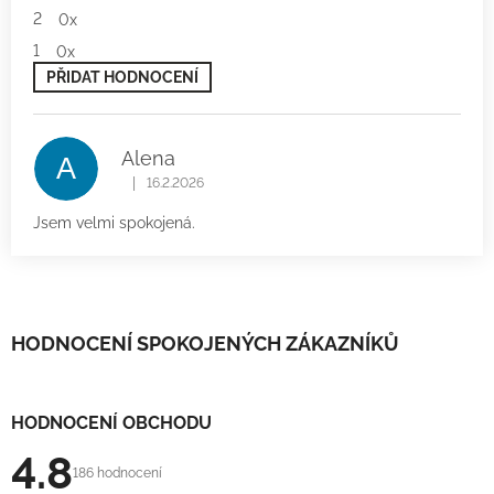
2
0x
1
0x
PŘIDAT HODNOCENÍ
V
ý
p
Alena
A
i
|
s
16.2.2026
Hodnocení produktu je 5 z 5 hvězdiček.
h
Jsem velmi spokojená.
o
d
n
o
c
e
HODNOCENÍ SPOKOJENÝCH ZÁKAZNÍKŮ
n
í
HODNOCENÍ OBCHODU
4.8
186 hodnocení