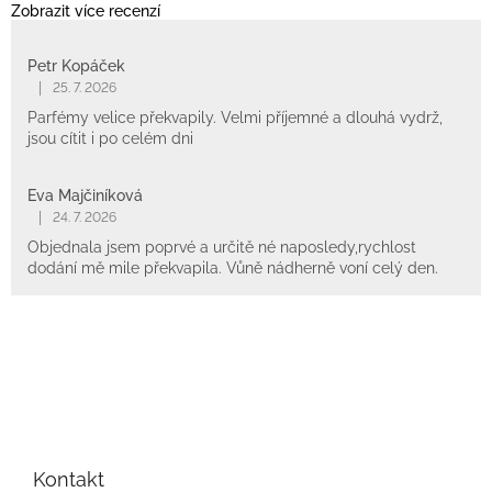
Zobrazit více recenzí
Petr Kopáček
|
25. 7. 2026
Parfémy velice překvapily. Velmi příjemné a dlouhá vydrž,
jsou cítit i po celém dni
Eva Majčiníková
|
24. 7. 2026
Objednala jsem poprvé a určitě né naposledy,rychlost
dodání mě mile překvapila. Vůně nádherně voní celý den.
Z
á
p
Kontakt
a