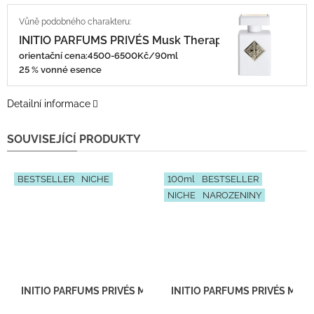
INITIO PARFUMS PRIVÉS Musk Therapy
orientační cena:4500-6500Kč/90ml
25 % vonné esence
Detailní informace
SOUVISEJÍCÍ PRODUKTY
BESTSELLER
NICHE
100ml
BESTSELLER
NICHE
NAROZENINY
INITIO PARFUMS PRIVÉS Musk Therapy - Inspirace U076 - teste
INITIO PARFUMS PRIVÉS Musk 
Průměrné