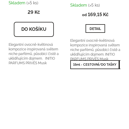
Skladem
(>5 ks)
hodnocení
Skladem
(>5 ks)
produktu
29 Kč
169,15 Kč
je
od
5,0
z
DO KOŠÍKU
DETAIL
5
hvězdiček.
Elegantní ovocně-květinová
Elegantní ovocně-květinová
kompozice inspirovaná světem
kompozice inspirovaná světem
niche parfémů, působící čistě a
niche parfémů, působící čistě a
uklidňujícím dojmem. INITIO
uklidňujícím dojmem. INITIO
PARFUMS PRIVÉS Musk
PARFUMS PRIVÉS Musk
Therapy orientační cena:...
15ml - CESTOVNÍ/DO TAŠKY
50m
Therapy orientační...