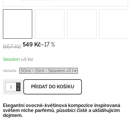
549 Kč
–17 %
667 Kč
Měrná
cena:
Skladem
(>5 ks)
Varianta
PŘIDAT DO KOŠÍKU
Elegantní ovocně-květinová kompozice inspirovaná
světem niche
parfémů, působící čistě a uklidňujícím
dojmem.