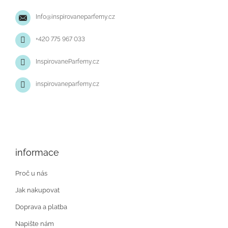
t
Info
@
inspirovaneparfemy.cz
í
+420 775 967 033
InspirovaneParfemy.cz
inspirovaneparfemy.cz
informace
Proč u nás
Jak nakupovat
Doprava a platba
Napište nám