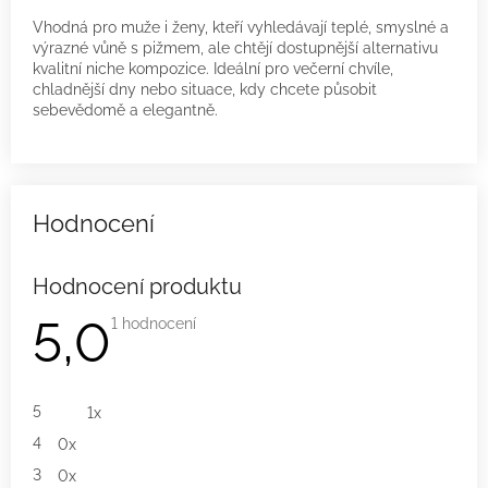
Vhodná pro muže i ženy, kteří vyhledávají teplé, smyslné a
výrazné vůně s pižmem, ale chtějí dostupnější alternativu
kvalitní niche kompozice. Ideální pro večerní chvíle,
chladnější dny nebo situace, kdy chcete působit
sebevědomě a elegantně.
Hodnocení produktu
5,0
Průměrné
1 hodnocení
hodnocení
produktu
je
5,0
z
5
1x
5
hvězdiček.
4
0x
3
0x