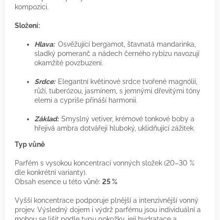
kompozici.
Složení:
Hlava:
Osvěžující bergamot, šťavnatá mandarinka,
sladký pomeranč a nádech černého rybízu navozují
okamžité povzbuzení.
Srdce:
Elegantní květinové srdce tvořené magnólií,
růží, tuberózou, jasmínem, s jemnými dřevitými tóny
elemi a cypriše přináší harmonii.
Základ:
Smyslný vetiver, krémové tonkové boby a
hřejivá ambra dotvářejí hluboký, uklidňující zážitek.
Typ vůně
Parfém s vysokou koncentrací vonných složek (20–30 %
dle konkrétní varianty).
Obsah esence u této vůně:
25 %
Vyšší koncentrace podporuje plnější a intenzivnější vonný
projev. Výsledný dojem i výdrž parfému jsou individuální a
mohou se lišit podle typu pokožky, její hydratace a