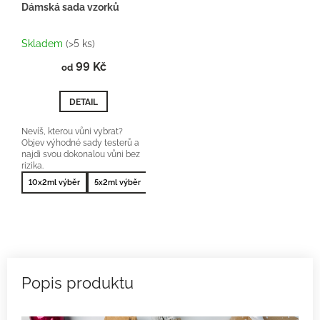
Dámská sada vzorků
Průměrné
hodnocení
Skladem
(>5 ks)
produktu
99 Kč
je
od
5,0
z
DETAIL
5
hvězdiček.
Nevíš, kterou vůni vybrat?
Objev výhodné sady testerů a
najdi svou dokonalou vůni bez
rizika.
10x2ml výběr
5x2ml výběr
10x2ml nejprodávanější
5x2ml nejprodá