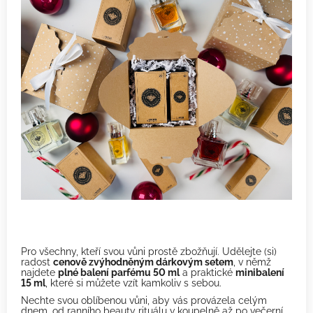
Pro všechny, kteří svou vůni prostě zbožňují. Udělejte (si)
radost
cenově zvýhodněným dárkovým setem
, v němž
najdete
plné balení parfému 50 ml
a praktické
minibalení
15 ml
, které si můžete vzít kamkoliv s sebou.
Nechte svou oblíbenou vůni, aby vás provázela celým
dnem, od ranního beauty rituálu v koupelně až po večerní