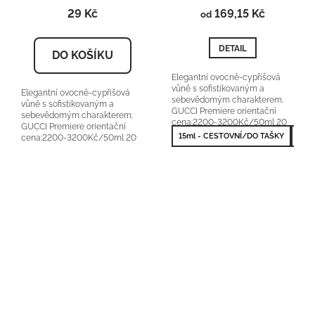
29 Kč
169,15 Kč
od
DETAIL
DO KOŠÍKU
Elegantní ovocně-cypřišová
vůně s sofistikovaným a
Elegantní ovocně-cypřišová
sebevědomým charakterem.
vůně s sofistikovaným a
GUCCI Premiere orientační
sebevědomým charakterem.
cena:2200-3200Kč/50ml 20
GUCCI Premiere orientační
% vonné esence
15ml - CESTOVNÍ/DO TAŠKY
50m
cena:2200-3200Kč/50ml 20
% vonné...