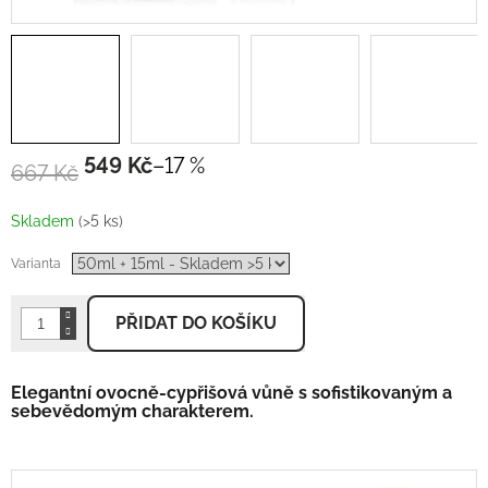
549 Kč
–17 %
667 Kč
Měrná
cena:
Skladem
(>5 ks)
Varianta
PŘIDAT DO KOŠÍKU
Elegantní ovocně-cypřišová vůně s sofistikovaným a
sebevědomým charakterem.