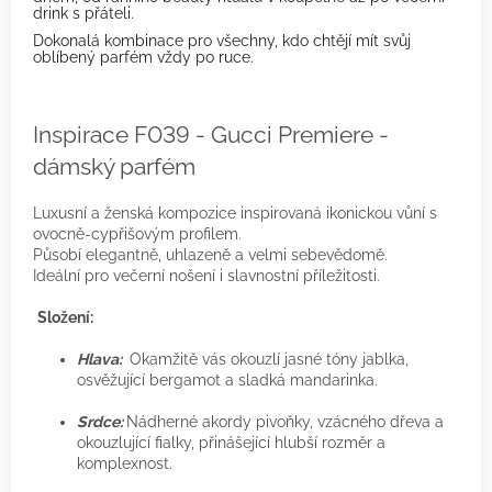
drink s přáteli.
Dokonalá kombinace pro všechny, kdo chtějí mít svůj
oblíbený parfém vždy po ruce.
Inspirace F039 - Gucci Premiere -
dámský parfém
Luxusní a ženská kompozice inspirovaná ikonickou vůní s
ovocně-cypřišovým profilem.
Působí elegantně, uhlazeně a velmi sebevědomě.
Ideální pro večerní nošení i slavnostní příležitosti.
Složení:
Hlava:
Okamžitě vás okouzlí jasné tóny jablka,
osvěžující bergamot a sladká mandarinka.
Srdce:
Nádherné akordy pivoňky, vzácného dřeva a
okouzlující fialky, přinášející hlubší rozměr a
komplexnost.