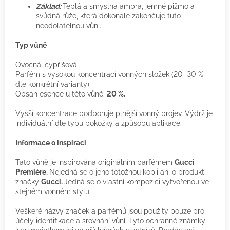
Základ:
Teplá a smyslná ambra, jemné pižmo a
svůdná růže, která dokonale zakončuje tuto
neodolatelnou vůni.
Typ vůně
Ovocná, cypřišová.
Parfém s vysokou koncentrací vonných složek (20–30 %
dle konkrétní varianty).
Obsah esence u této vůně:
20 %.
Vyšší koncentrace podporuje plnější vonný projev. Výdrž je
individuální dle typu pokožky a způsobu aplikace.
Informace o inspiraci
Tato vůně je inspirována originálním parfémem
Gucci
Première.
Nejedná se o jeho totožnou kopii ani o produkt
značky
Gucci.
Jedná se o vlastní kompozici vytvořenou ve
stejném vonném stylu.
Veškeré názvy značek a parfémů jsou použity pouze pro
účely identifikace a srovnání vůní. Tyto ochranné známky