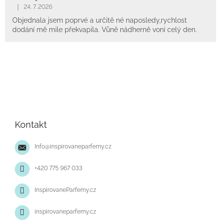
|
24. 7. 2026
Objednala jsem poprvé a určitě né naposledy,rychlost
dodání mě mile překvapila. Vůně nádherně voní celý den.
Z
á
p
Kontakt
a
t
Info
@
inspirovaneparfemy.cz
í
+420 775 967 033
InspirovaneParfemy.cz
inspirovaneparfemy.cz