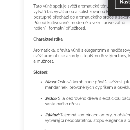
Nast
Tato vůně spojuje svěží aromatické tóny s hřejivý
vytváří tak vyváženou a sofistikovanou kompozici. O
postupně přechází do aromatického srdce a zakonč
Působí kultivovaně, moderně a velmi univerzálně —
nošení i formální příležitosti.
Charakteristika
Aromatická, dřevitá vůně s elegantním a nadčaso
svěží aromatické akordy s teplými dřevitými tóny, 
a mužnost.
Složení:
Hlava:
Oslnivá kombinace přináší svěžest jal
mandarinek, provoněných cypřišem a osvěž
Srdce:
Síla cedrového dřeva s exotickou pačul
santalového dřeva.
Základ:
Tajemná kombinace ambry, mořského
vytvářející neodolatelnou stopu elegance a or