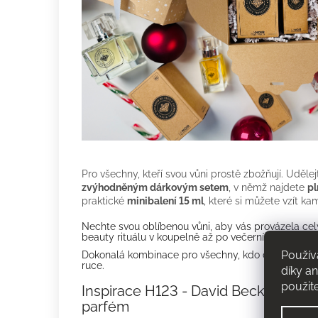
Pro všechny, kteří svou vůni prostě zbožňují. Udělej
zvýhodněným dárkovým setem
, v němž najdete
pl
praktické
minibalení 15 ml
, které si můžete vzít ka
Nechte svou oblíbenou vůni, aby vás provázela ce
beauty rituálu v koupelně až po večerní drink s přát
Použív
Dokonalá kombinace pro všechny, kdo chtějí mít s
ruce.
díky a
použit
Inspirace H123 - David Beckham Sig
parfém