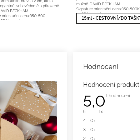
aromaticko-dřevitá vůně, která
mužně. DAVID BECKHAM
legantně, sebevědomě a přirozeně
Signature orientační cena:350-500
DAVID BECKHAM
ml 25 % vonné esence...
e orientační cena:350-500
rodávanější
5x2ml nejprodávanější
15ml - CESTOVNÍ/DO TAŠK
25 % vonné esence...
Hodnocení produkt
5,0
Průměrné
1 hodnocení
hodnocení
produktu
je
5
1x
5,0
z
4
0x
5
hvězdiček.
3
0x
2
0x