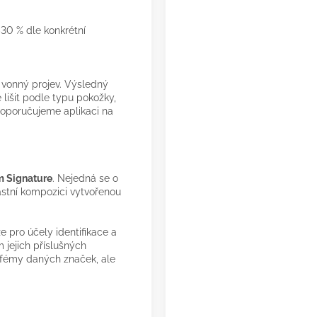
30 % dle konkrétní
í vonný projev. Výsledný
 lišit podle typu pokožky,
 doporučujeme aplikaci na
.
 Signature
. Nejedná se o
lastní kompozici vytvořenou
 pro účely identifikace a
 jejich příslušných
arfémy daných značek, ale