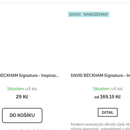
100ml
NAROZENINY
DAVID BECKHAM Signature - Inspirace H123 - tester 2ml
Průměrné
Průměrné
hodnocení
hodnocení
Skladem
(>5 ks)
Skladem
(>5 ks)
produktu
produktu
29 Kč
169,15 Kč
od
je
je
5,0
5,0
z
z
DETAIL
DO KOŠÍKU
5
5
hvězdiček.
hvězdiček.
Moderní aromaticko-dřevitá vůně, kt
působí elegantně, sebevědomě a při