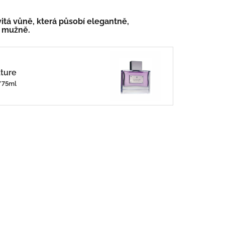
tá vůně, která působí elegantně,
 mužně.
ture
č/75ml