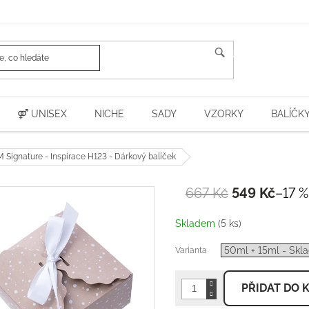
HLEDAT
⚤ UNISEX
NICHE
SADY
VZORKY
BALÍČK
ignature - Inspirace H123 - Dárkový balíček
667 Kč
549 Kč
–17 %
Měrná
cena:
Skladem
(5 ks)
Varianta
PŘIDAT DO 