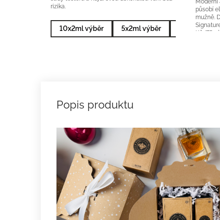
Moderní 
rizika.
působí e
mužně. 
Signatur
10x2ml výběr
5x2ml výběr
10x2ml nejp
Kč/75ml 