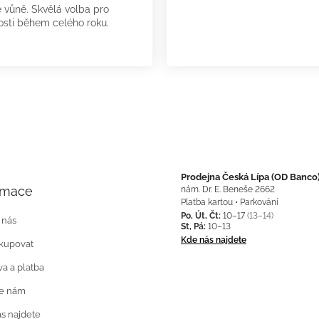
é vůně. Skvělá volba pro
osti během celého roku.
Prodejna Česká Lípa (OD Banco
rmace
nám. Dr. E. Beneše 2662
Platba kartou • Parkování
Po, Út, Čt:
10–17
(13–14)
 nás
St, Pá:
10–13
Kde nás najdete
kupovat
a a platba
te nám
s najdete