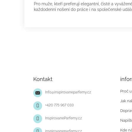
Pro muže, kteří preferují elegantní, čisté a vyvážen
každodenní nošení do práce i na společenské udál
Z
á
p
Kontakt
info
a
t
Proč u
Info
@
inspirovaneparfemy.cz
í
Jak na
+420 775 967 033
Doprav
InspirovaneParfemy.cz
Napiš
Kde ná
inspirovaneparfemy.cz