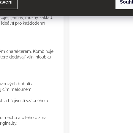
avení
Souh
m dřevitým základem a
tevírá se lehkou svěžestí,
uje ji jemný, mužný základ.
 ideální pro každodenní
vým charakterem. Kombinuje
které dodávají vůni hloubku
ovcových bobulí a
ujícím melounem.
í a hřejivostí vzácného a
 mechu a bílého pižma,
iginality.