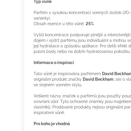
Typ vůně
Parfém s vysokou koncentrací vonných složek (20–
varianty).
Obsah esence u této vůně:
25%
Vyšší koncentrace podporuje plnější a intenzivnějš
dojem i výdrž parfému jsou individuální a mohou se
její hydratace a způsobu aplikace. Pro delší efekt
pulzní body nebo na dobře hydratovanou pokožku
Informace o inspiraci
Tato vůně je inspirována parfémem
David Beckham
originální produkt značky
David Beckham
, ale o v
ve stejném vonném stylu.
Veškeré názvy značek a parfémů jsou použity pouze
srovnání vůní. Tyto ochranné známky jsou majetkem
vlastníků. Prodávané produkty nejsou originální p
inspirativní vůně.
Pro koho je vhodná