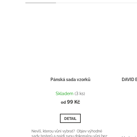
Pánská sada vzorků
Průměrné
hodnocení
Skladem
(3 ks)
produktu
99 Kč
od
je
5,0
z
DETAIL
5
hvězdiček.
Nevíš, kterou vůni vybrat? Objev výhodné
sady testerů a najdi svou dokonalou vůni bez