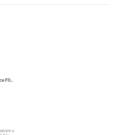
BYREDO Bal d'Afrique - Inspirace F080 - Dárkový balíček
řejivým a
O Bal