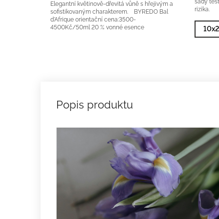
Elegantní květinově-dřevitá vůně s hřejivým a
rizika.
sofistikovaným charakterem. BYREDO Bal
d'Afrique orientační cena:3500-
4500Kč/50ml 20 % vonné esence
10x2