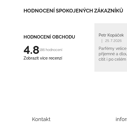
HODNOCENÍ SPOKOJENÝCH ZÁKAZNÍKŮ
Petr Kopáček
HODNOCENÍ OBCHODU
|
25. 7. 2026
4.8
Parfémy velice 
186 hodnocení
příjemné a dlou
Zobrazit více recenzí
cítit i po celém
Z
á
p
Kontakt
info
a
t