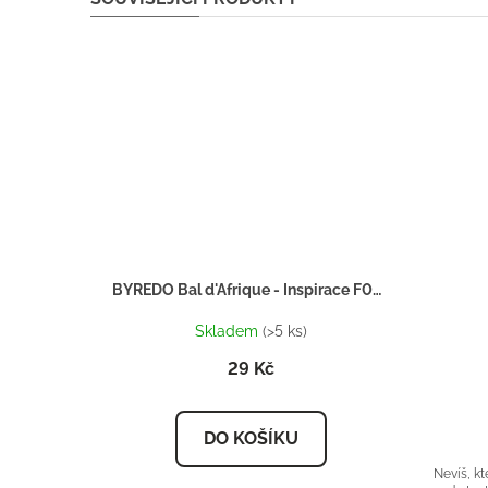
BYREDO Bal d'Afrique - Inspirace F080 - tester 2ml
Skladem
(>5 ks)
29 Kč
DO KOŠÍKU
Nevíš, k
sady tes