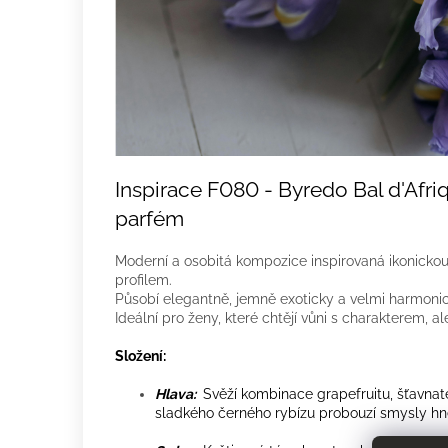
Inspirace F080 - Byredo Bal d'Afr
parfém
Moderní a osobitá kompozice inspirovaná ikonickou
profilem.
Působí elegantně, jemně exoticky a velmi harmonic
Ideální pro ženy, které chtějí vůni s charakterem, a
Složení:
Hlava:
Svěží kombinace grapefruitu, šťavnat
Použív
sladkého černého rybízu probouzí smysly hn
díky a
použit
Srdce:
Květinové tóny kosatce, bramboříku a