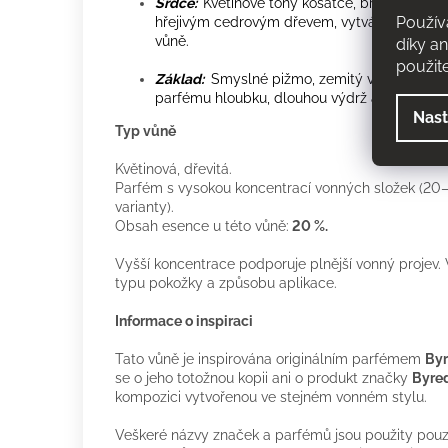
hřejivým cedrovým dřevem, vytvářejíce eleg
vůně.
Nast
Základ:
Smyslné pižmo, zemitý vetiver a opě
parfému hloubku, dlouhou výdrž a nezaměnit
Typ vůně
Květinová, dřevitá.
Parfém s vysokou koncentrací vonných složek (20–
varianty).
Obsah esence u této vůně:
20 %.
Vyšší koncentrace podporuje plnější vonný projev. V
typu pokožky a způsobu aplikace.
Informace o inspiraci
Tato vůně je inspirována originálním parfémem
Byr
se o jeho totožnou kopii ani o produkt značky
Byre
kompozici vytvořenou ve stejném vonném stylu.
Veškeré názvy značek a parfémů jsou použity pouze