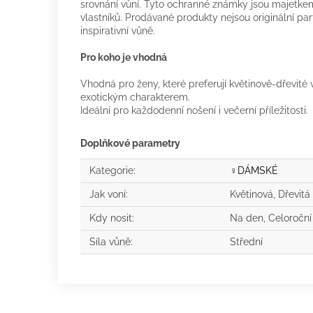
srovnání vůní. Tyto ochranné známky jsou majetkem
vlastníků. Prodávané produkty nejsou originální p
inspirativní vůně.
Pro koho je vhodná
Vhodná pro ženy, které preferují květinově-dřevité
exotickým charakterem.
Ideální pro každodenní nošení i večerní příležitosti.
Doplňkové parametry
Kategorie
:
♀️DÁMSKÉ
Jak voní
:
Květinová, Dřevitá
Kdy nosit
:
Na den, Celoroční
Síla vůně
:
Střední