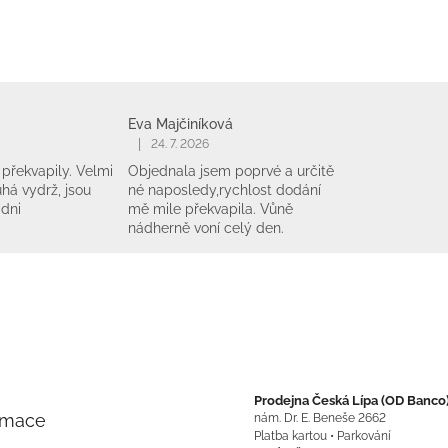
Eva Majčiníková
|
24. 7. 2026
překvapily. Velmi
Objednala jsem poprvé a určitě
há vydrž, jsou
né naposledy,rychlost dodání
 dni
mě mile překvapila. Vůně
nádherně voní celý den.
Prodejna Česká Lípa (OD Banco
rmace
nám. Dr. E. Beneše 2662
Platba kartou • Parkování