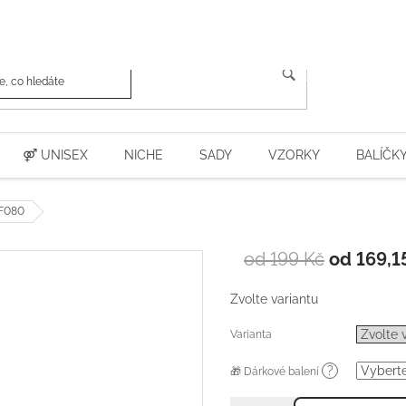
HLEDAT
⚤ UNISEX
NICHE
SADY
VZORKY
BALÍČK
 F080
od 199 Kč
od
169,1
Zvolte variantu
Varianta
?
🎁 Dárkové balení