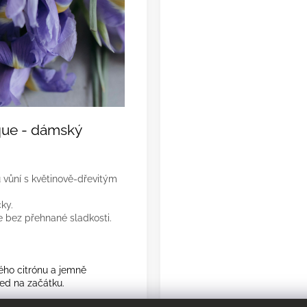
ique - dámský
 vůní s květinově-dřevitým
ky.
le bez přehnané sladkosti.
ého citrónu a jemně
áme cookies, abychom Vám umožnili pohodlné prohlížení w
ed na začátku.
nalýze provozu webu neustále zlepšovali jeho funkce, výkon 
elnost.
Více informací
 jasmínu se snoubí s