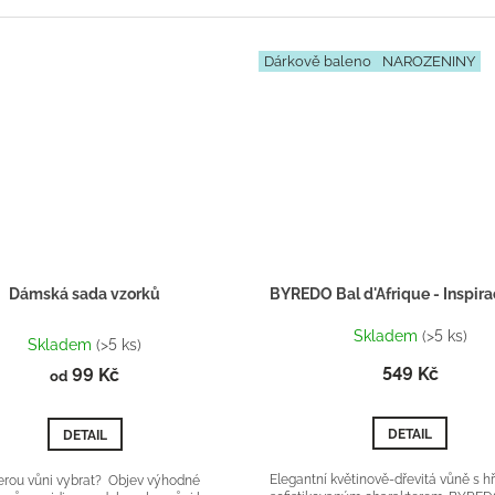
Dárkově baleno
NAROZENINY
Dámská sada vzorků
Průměrné
Skladem
(>5 ks)
hodnocení
Skladem
(>5 ks)
produktu
549 Kč
99 Kč
od
je
5,0
z
DETAIL
DETAIL
5
hvězdiček.
Elegantní květinově-dřevitá vůně s h
terou vůni vybrat? Objev výhodné
sofistikovaným charakterem. BYRED
terů a najdi svou dokonalou vůni bez