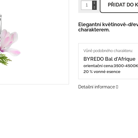
PŘIDAT DO 
Elegantní květinově-dřev
charakterem.
BYREDO Bal d'Afrique
orientační cena:3500-450
20 % vonné esence
Detailní informace