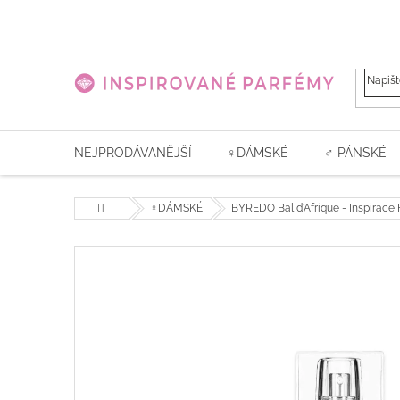
Přejít
na
obsah
NEJPRODÁVANĚJŠÍ
♀️DÁMSKÉ
♂ PÁNSKÉ
Domů
♀️DÁMSKÉ
BYREDO Bal d'Afrique - Inspirace