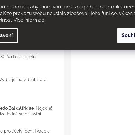
antní a vyvážené srdce
avení
Souh
t cedrové dřevo dodávají
elný charakter.
30 % dle konkrétní
ýdrž je individuální dle
edo Bal d’Afrique
. Nejedná
do
. Jedná se o vlastní
 pro účely identifikace a