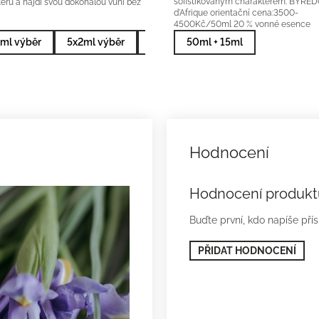
d'Afrique orientační cena:3500-
4500Kč/50ml 20 % vonné esence
ml výběr
5x2ml výběr
10x2ml nejprodávanější
50ml + 15ml
5x2ml 
Hodnocení produkt
Buďte první, kdo napíše pří
PŘIDAT HODNOCENÍ